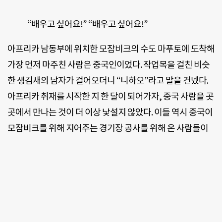
“배우고 싶어요!” “배우고 싶어요!”
아프리카 남동부에 위치한 모잠비크의 수도 마푸토에 도착해
가장 먼저 마주친 사람은 중국인이었다. 작업복을 걸친 비슷
한 생김새의 남자가 걸어오더니 “니하오”라고 말을 건넸다.
아프리카 취재를 시작한 지 한 달이 되어가자, 중국 사람을 곳
곳에서 만나는 것이 더 이상 낯설지 않았다. 이들 역시 중국이
모잠비크를 위해 지어주는 경기장 공사를 위해 온 사람들이
다. 중국의 공격적인 자원 외교를 생각하며 복잡한 마음들이
오갔다.
모잠비크는 탄자니아, 짐바브웨, 잠비아, 말라위와 인접한 국
가다. 500여 년 동안 포르투갈의 지배를 받다가 1975년 독립
했다. 끝없는 내전과 극심한 가뭄에 시달리며 전체 인구의