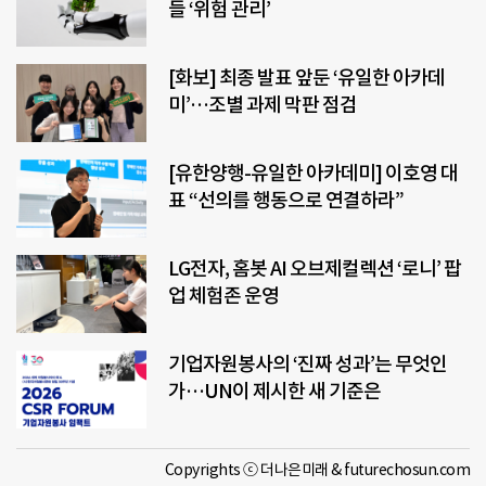
들 ‘위험 관리’
[화보] 최종 발표 앞둔 ‘유일한 아카데
미’…조별 과제 막판 점검
[유한양행-유일한 아카데미] 이호영 대
표 “선의를 행동으로 연결하라”
LG전자, 홈봇 AI 오브제컬렉션 ‘로니’ 팝
업 체험존 운영
기업자원봉사의 ‘진짜 성과’는 무엇인
가…UN이 제시한 새 기준은
Copyrights ⓒ 더나은미래 & futurechosun.com