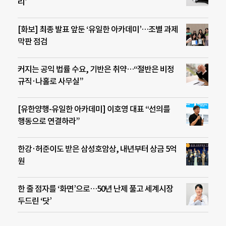
리’
[화보] 최종 발표 앞둔 ‘유일한 아카데미’…조별 과제
막판 점검
커지는 공익 법률 수요, 기반은 취약…“절반은 비정
규직·나홀로 사무실”
[유한양행-유일한 아카데미] 이호영 대표 “선의를
행동으로 연결하라”
한강·허준이도 받은 삼성호암상, 내년부터 상금 5억
원
한 줄 점자를 ‘화면’으로…50년 난제 풀고 세계시장
두드린 ‘닷’