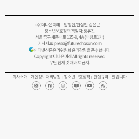
(주)더나은미래 발행인/편집인: 김윤곤
청소년보호정책 책임자: 정유진
서울 중구 세종대로 135-9, 4층(태평로1가)
기사제보:
press@futurechosun.com
인터넷신문윤리위원회 윤리강령을 준수합니다.
Copyright 더나은미래 All rights reserved.
무단 전재 및 재배포 금지.
회사소개
개인정보처리방침
청소년보호정책
편집규약
알립니다