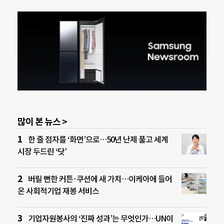
많이 본 뉴스 >
한 줄 점자를 ‘화면’으로…50년 난제 풀고 세계
시장 두드린 ‘닷’
버릴 뻔한 커튼·쿠션에 새 가치…이케아에 들어
온 사회적기업 재봉 서비스
기업자원봉사의 ‘진짜 성과’는 무엇인가…UN이