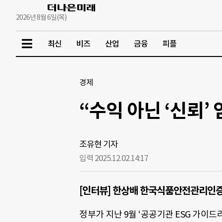
2026년 8월 6일(목)
최신
비즈
산업
금융
피플
경제
“수익 아닌 ‘신뢰’
조유현 기자
입력 2025.12.02.
14:17
[인터뷰] 한상배 한국식품안전관리인
정부가 지난 9월 ‘공공기관 ESG 가이드