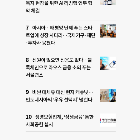
복지 현장을 위한 AI 리빙랩 업무 협
약 체결
아시아ㆍ태평양 난제 푸는 스타
트업에 성장 사다리…국제기구·재단
·투자사 뭉쳤다
신원이 없으면 신용도 없다…블
록체인으로 라오스 금융 소외 푸는
서울랩스
비싼 대체유 대신 현지 캐슈넛…
인도네시아의 ‘우유 선택지’ 넓힌다
생명보험업계, ‘상생금융’ 통한
사회공헌 실시