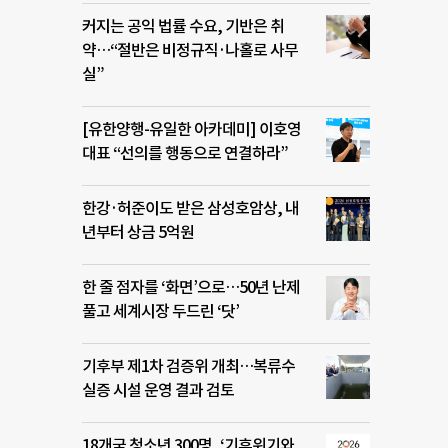
커지는 공익 법률 수요, 기반은 취
약…“절반은 비정규직·나홀로 사무
실”
[유한양행-유일한 아카데미] 이호영
대표 “선의를 행동으로 연결하라”
한강·허준이도 받은 삼성호암상, 내
년부터 상금 5억원
한 줄 점자를 ‘화면’으로…50년 난제
풀고 세계시장 두드린 ‘닷’
기후부 제1차 검증위 개최…복류수
실증 시설 운영 결과 검토
18개국 청소년 300명, ‘기후위기와