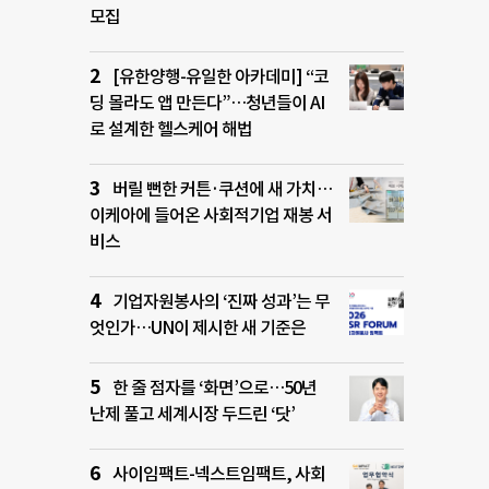
모집
[유한양행-유일한 아카데미] “코
딩 몰라도 앱 만든다”…청년들이 AI
로 설계한 헬스케어 해법
버릴 뻔한 커튼·쿠션에 새 가치…
이케아에 들어온 사회적기업 재봉 서
비스
기업자원봉사의 ‘진짜 성과’는 무
엇인가…UN이 제시한 새 기준은
한 줄 점자를 ‘화면’으로…50년
난제 풀고 세계시장 두드린 ‘닷’
사이임팩트-넥스트임팩트, 사회