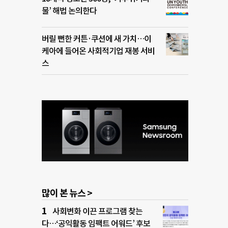
물’ 해법 논의한다
버릴 뻔한 커튼·쿠션에 새 가치…이
케아에 들어온 사회적기업 재봉 서비
스
많이 본 뉴스 >
사회변화 이끈 프로그램 찾는
다…‘공익활동 임팩트 어워드’ 후보