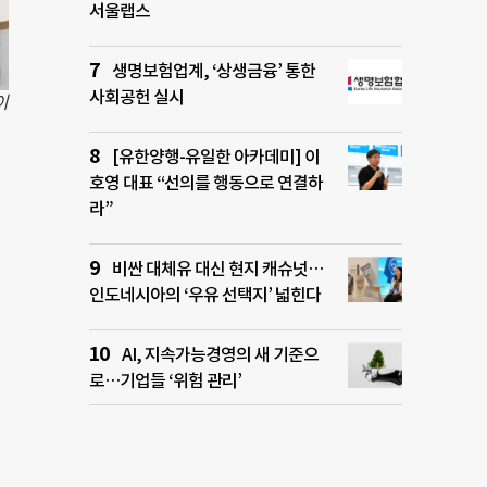
서울랩스
생명보험업계, ‘상생금융’ 통한
사회공헌 실시
이
[유한양행-유일한 아카데미] 이
호영 대표 “선의를 행동으로 연결하
라”
비싼 대체유 대신 현지 캐슈넛…
인도네시아의 ‘우유 선택지’ 넓힌다
AI, 지속가능경영의 새 기준으
로…기업들 ‘위험 관리’