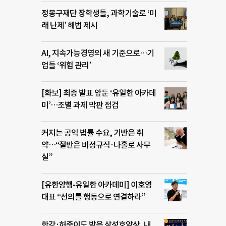
정몽구재단 장학생들, 과학기술로 ‘미
래 난제’ 해법 제시
AI, 지속가능경영의 새 기준으로…기
업들 ‘위험 관리’
[화보] 최종 발표 앞둔 ‘유일한 아카데
미’…조별 과제 막판 점검
커지는 공익 법률 수요, 기반은 취
약…“절반은 비정규직·나홀로 사무
실”
[유한양행-유일한 아카데미] 이호영
대표 “선의를 행동으로 연결하라”
한강·허준이도 받은 삼성호암상, 내