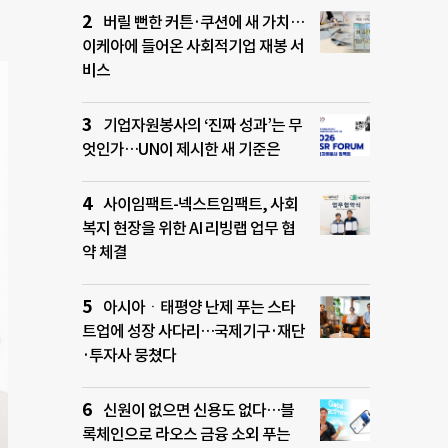
버릴 뻔한 커튼·쿠션에 새 가치…
이케아에 들어온 사회적기업 재봉 서
비스
기업자원봉사의 ‘진짜 성과’는 무
엇인가…UN이 제시한 새 기준은
사이임팩트-넥스트임팩트, 사회
복지 현장을 위한 AI 리빙랩 업무 협
약 체결
아시아ㆍ태평양 난제 푸는 스타
트업에 성장 사다리…국제기구·재단
·투자사 뭉쳤다
신원이 없으면 신용도 없다…블
록체인으로 라오스 금융 소외 푸는