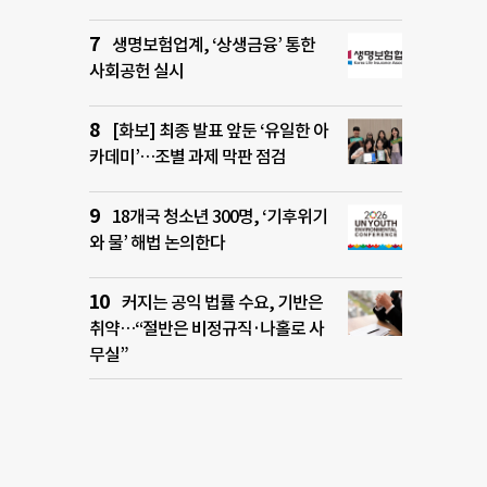
생명보험업계, ‘상생금융’ 통한
사회공헌 실시
[화보] 최종 발표 앞둔 ‘유일한 아
카데미’…조별 과제 막판 점검
18개국 청소년 300명, ‘기후위기
와 물’ 해법 논의한다
커지는 공익 법률 수요, 기반은
취약…“절반은 비정규직·나홀로 사
무실”