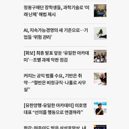
정몽구재단 장학생들, 과학기술로 ‘미
래 난제’ 해법 제시
AI, 지속가능경영의 새 기준으로…기
업들 ‘위험 관리’
[화보] 최종 발표 앞둔 ‘유일한 아카데
미’…조별 과제 막판 점검
커지는 공익 법률 수요, 기반은 취
약…“절반은 비정규직·나홀로 사무
실”
[유한양행-유일한 아카데미] 이호영
대표 “선의를 행동으로 연결하라”
한강·허준이도 받은 삼성호암상, 내