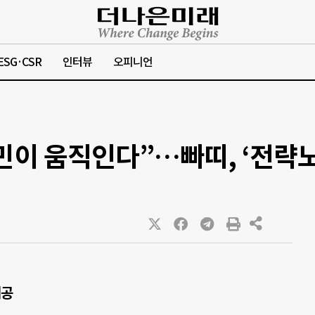
ESG·CSR
인터뷰
오피니언
민이 움직인다”…빠띠, ‘전략
제공