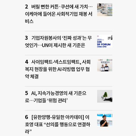
버릴 뻔한 커튼·쿠션에 새 가치…
이케아에 들어온 사회적기업 재봉 서
비스
기업자원봉사의 ‘진짜 성과’는 무
엇인가…UN이 제시한 새 기준은
사이임팩트-넥스트임팩트, 사회
복지 현장을 위한 AI 리빙랩 업무 협
약 체결
AI, 지속가능경영의 새 기준으
로…기업들 ‘위험 관리’
[유한양행-유일한 아카데미] 이
호영 대표 “선의를 행동으로 연결하
라”