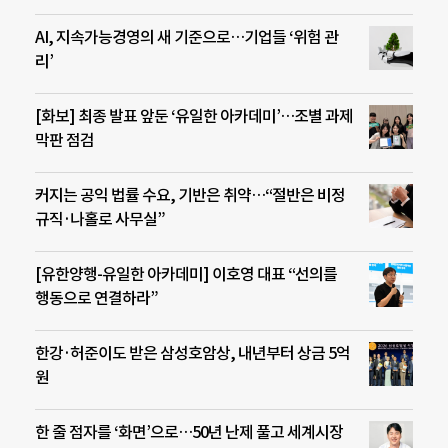
AI, 지속가능경영의 새 기준으로…기업들 ‘위험 관
리’
[화보] 최종 발표 앞둔 ‘유일한 아카데미’…조별 과제
막판 점검
커지는 공익 법률 수요, 기반은 취약…“절반은 비정
규직·나홀로 사무실”
[유한양행-유일한 아카데미] 이호영 대표 “선의를
행동으로 연결하라”
한강·허준이도 받은 삼성호암상, 내년부터 상금 5억
원
한 줄 점자를 ‘화면’으로…50년 난제 풀고 세계시장