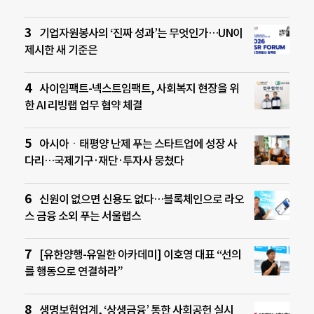
기업자원봉사의 ‘진짜 성과’는 무엇인가…UN이
제시한 새 기준은
사이임팩트-넥스트임팩트, 사회복지 현장을 위
한 AI 리빙랩 업무 협약 체결
아시아ㆍ태평양 난제 푸는 스타트업에 성장 사
다리…국제기구·재단·투자사 뭉쳤다
신원이 없으면 신용도 없다…블록체인으로 라오
스 금융 소외 푸는 서울랩스
[유한양행-유일한 아카데미] 이호영 대표 “선의
를 행동으로 연결하라”
생명보험업계, ‘상생금융’ 통한 사회공헌 실시