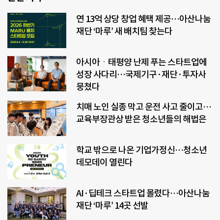
연 13억 상당 창업 혜택 제공…아산나눔
재단 ‘마루’ 새 배치팀 찾는다
아시아ㆍ태평양 난제 푸는 스타트업에
성장 사다리…국제기구·재단·투자사
뭉쳤다
치매 노인 실종 막고 운전 사고 줄이고…
교육부장관상 받은 청소년들의 해법은
학교 밖으로 나온 기업가정신…청소년
데모데이 열린다
AI·딥테크 스타트업 몰렸다…아산나눔
재단 ‘마루’ 14곳 선발