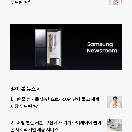
두드린 ‘닷’
많이 본 뉴스 >
한 줄 점자를 ‘화면’으로…50년 난제 풀고 세계
시장 두드린 ‘닷’
버릴 뻔한 커튼·쿠션에 새 가치…이케아에 들어
온 사회적기업 재봉 서비스