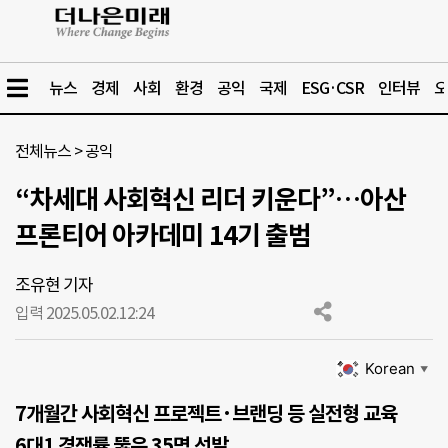
뉴스
경제
사회
환경
공익
국제
ESG·CSR
인터뷰
오
전체뉴스
>
공익
“차세대 사회혁신 리더 키운다”…아산
프론티어 아카데미 14기 출범
조유현 기자
입력 2025.05.02.
12:24
Korean
▼
7개월간 사회혁신 프로젝트·브랜딩 등 실전형 교육
6대1 경쟁률 뚫은 35명 선발