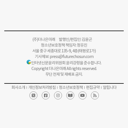
(주)더나은미래 발행인/편집인: 김윤곤
청소년보호정책 책임자: 정유진
서울 중구 세종대로 135-9, 4층(태평로1가)
기사제보:
press@futurechosun.com
인터넷신문윤리위원회 윤리강령을 준수합니다.
Copyright 더나은미래 All rights reserved.
무단 전재 및 재배포 금지.
회사소개
개인정보처리방침
청소년보호정책
편집규약
알립니다