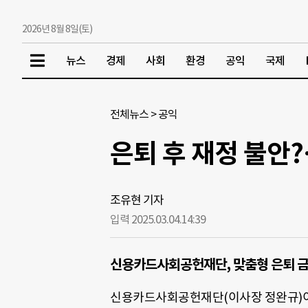
2026년 8월 8일(토)
뉴스
경제
사회
환경
공익
국제
전체뉴스
>
공익
은퇴 후 재정 불안
조유현 기자
입력 2025.03.04.
14:39
신용카드사회공헌재단, 맞춤형 은퇴 금
신용카드사회공헌재단(이사장 정완규)이 