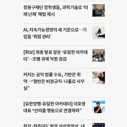
정몽구재단 장학생들, 과학기술로 ‘미
래 난제’ 해법 제시
AI, 지속가능경영의 새 기준으로…기
업들 ‘위험 관리’
[화보] 최종 발표 앞둔 ‘유일한 아카데
미’…조별 과제 막판 점검
커지는 공익 법률 수요, 기반은 취
약…“절반은 비정규직·나홀로 사무
실”
[유한양행-유일한 아카데미] 이호영
대표 “선의를 행동으로 연결하라”
한강·허준이도 받은 삼성호암상, 내