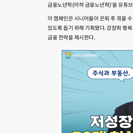
금융노년학(이하 금융노년학)’을 유튜브
이 캠페인은 시니어들이 은퇴 후 겪을 수
있도록 돕기 위해 기획됐다. 강창희 행복
금융 전략을 제시한다.