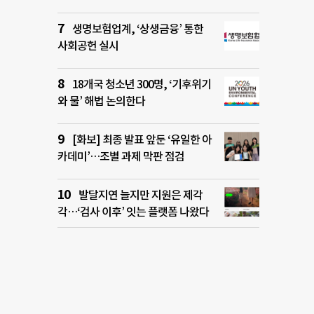
생명보험업계, ‘상생금융’ 통한
사회공헌 실시
18개국 청소년 300명, ‘기후위기
와 물’ 해법 논의한다
[화보] 최종 발표 앞둔 ‘유일한 아
카데미’…조별 과제 막판 점검
발달지연 늘지만 지원은 제각
각…‘검사 이후’ 잇는 플랫폼 나왔다