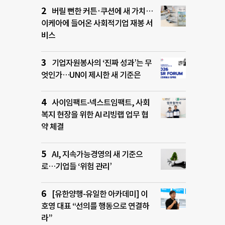
버릴 뻔한 커튼·쿠션에 새 가치…
이케아에 들어온 사회적기업 재봉 서
비스
기업자원봉사의 ‘진짜 성과’는 무
엇인가…UN이 제시한 새 기준은
사이임팩트-넥스트임팩트, 사회
복지 현장을 위한 AI 리빙랩 업무 협
약 체결
AI, 지속가능경영의 새 기준으
로…기업들 ‘위험 관리’
[유한양행-유일한 아카데미] 이
호영 대표 “선의를 행동으로 연결하
라”