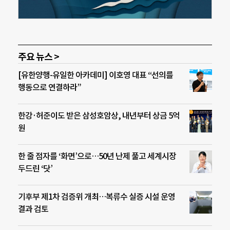
주요 뉴스 >
[유한양행-유일한 아카데미] 이호영 대표 “선의를
행동으로 연결하라”
한강·허준이도 받은 삼성호암상, 내년부터 상금 5억
원
한 줄 점자를 ‘화면’으로…50년 난제 풀고 세계시장
두드린 ‘닷’
기후부 제1차 검증위 개최…복류수 실증 시설 운영
결과 검토