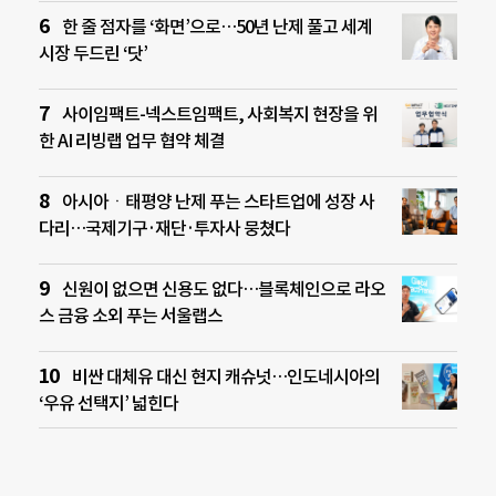
한 줄 점자를 ‘화면’으로…50년 난제 풀고 세계
시장 두드린 ‘닷’
사이임팩트-넥스트임팩트, 사회복지 현장을 위
한 AI 리빙랩 업무 협약 체결
아시아ㆍ태평양 난제 푸는 스타트업에 성장 사
다리…국제기구·재단·투자사 뭉쳤다
신원이 없으면 신용도 없다…블록체인으로 라오
스 금융 소외 푸는 서울랩스
비싼 대체유 대신 현지 캐슈넛…인도네시아의
‘우유 선택지’ 넓힌다