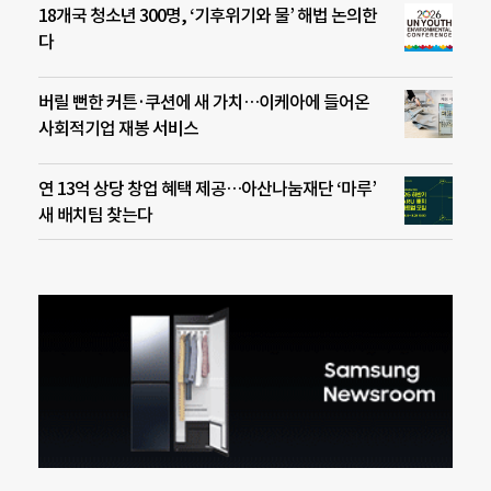
18개국 청소년 300명, ‘기후위기와 물’ 해법 논의한
다
버릴 뻔한 커튼·쿠션에 새 가치…이케아에 들어온
사회적기업 재봉 서비스
연 13억 상당 창업 혜택 제공…아산나눔재단 ‘마루’
새 배치팀 찾는다