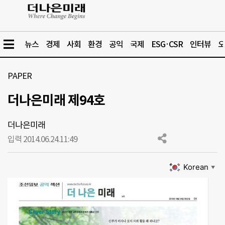
뉴스
경제
사회
환경
공익
국제
ESG·CSR
인터뷰
오
PAPER
더나은미래 제94호
더나은미래
입력 2014.06.24.
11:49
Korean
▼