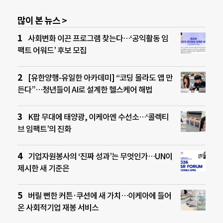
많이 본 뉴스 >
사회변화 이끈 프로그램 찾는다…‘공익활동 임
팩트 어워드’ 후보 모집
[유한양행-유일한 아카데미] “코딩 몰라도 앱 만
든다”…청년들이 AI로 설계한 헬스케어 해법
K팝 무대에 태양광, 이케아엔 수선소…‘콜렉티
브 임팩트’의 진화
기업자원봉사의 ‘진짜 성과’는 무엇인가…UN이
제시한 새 기준은
버릴 뻔한 커튼·쿠션에 새 가치…이케아에 들어
온 사회적기업 재봉 서비스