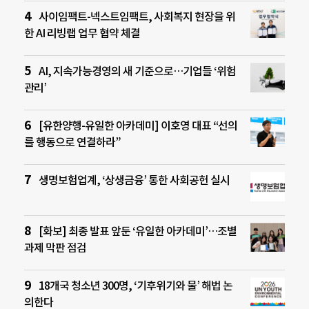
사이임팩트-넥스트임팩트, 사회복지 현장을 위
한 AI 리빙랩 업무 협약 체결
AI, 지속가능경영의 새 기준으로…기업들 ‘위험
관리’
[유한양행-유일한 아카데미] 이호영 대표 “선의
를 행동으로 연결하라”
생명보험업계, ‘상생금융’ 통한 사회공헌 실시
[화보] 최종 발표 앞둔 ‘유일한 아카데미’…조별
과제 막판 점검
18개국 청소년 300명, ‘기후위기와 물’ 해법 논
의한다