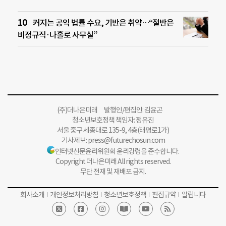
커지는 공익 법률 수요, 기반은 취약…“절반은
비정규직·나홀로 사무실”
(주)더나은미래 발행인/편집인: 김윤곤
청소년보호정책 책임자: 정유진
서울 중구 세종대로 135-9, 4층(태평로1가)
기사제보:
press@futurechosun.com
인터넷신문윤리위원회 윤리강령을 준수합니다.
Copyright 더나은미래 All rights reserved.
무단 전재 및 재배포 금지.
회사소개
개인정보처리방침
청소년보호정책
편집규약
알립니다