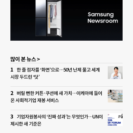
많이 본 뉴스 >
한 줄 점자를 ‘화면’으로…50년 난제 풀고 세계
시장 두드린 ‘닷’
버릴 뻔한 커튼·쿠션에 새 가치…이케아에 들어
온 사회적기업 재봉 서비스
기업자원봉사의 ‘진짜 성과’는 무엇인가…UN이
제시한 새 기준은