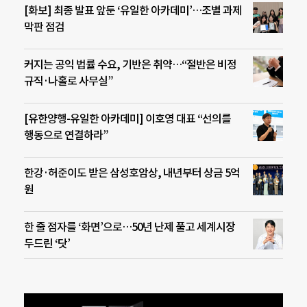
[화보] 최종 발표 앞둔 ‘유일한 아카데미’…조별 과제
막판 점검
커지는 공익 법률 수요, 기반은 취약…“절반은 비정
규직·나홀로 사무실”
[유한양행-유일한 아카데미] 이호영 대표 “선의를
행동으로 연결하라”
한강·허준이도 받은 삼성호암상, 내년부터 상금 5억
원
한 줄 점자를 ‘화면’으로…50년 난제 풀고 세계시장
두드린 ‘닷’