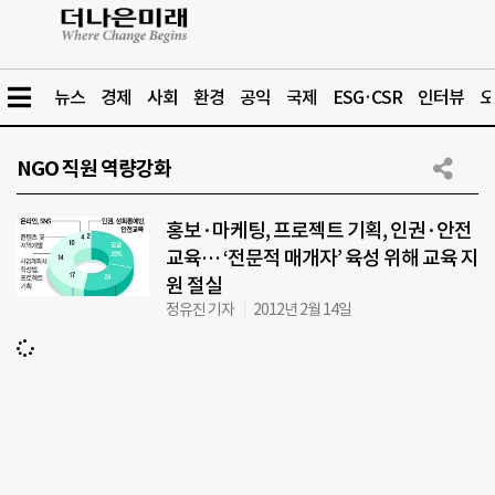
뉴스
경제
사회
환경
공익
국제
ESG·CSR
인터뷰
오
NGO 직원 역량강화
홍보·마케팅, 프로젝트 기획, 인권·안전
교육… ‘전문적 매개자’ 육성 위해 교육 지
원 절실
정유진 기자
2012년 2월 14일