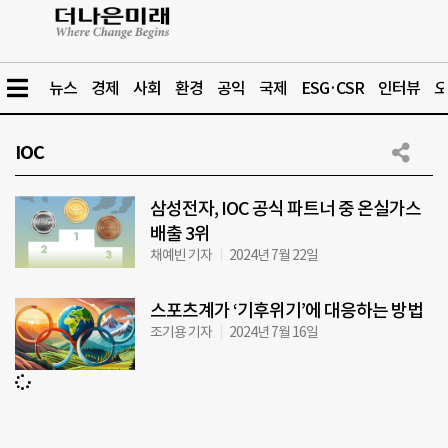
뉴스
경제
사회
환경
공익
국제
ESG·CSR
인터뷰
오
IOC
삼성전자, IOC 공식 파트너 중 온실가스
배출 3위
채예빈 기자
2024년 7월 22일
스포츠계가 ‘기후위기’에 대응하는 방법
조기용 기자
2024년 7월 16일