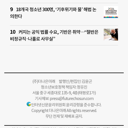
18개국 청소년 300명, ‘기후위기와 물’ 해법 논
의한다
커지는 공익 법률 수요, 기반은 취약…“절반은
비정규직·나홀로 사무실”
(주)더나은미래 발행인/편집인: 김윤곤
청소년보호정책 책임자: 정유진
서울 중구 세종대로 135-9, 4층(태평로1가)
기사제보:
press@futurechosun.com
인터넷신문윤리위원회 윤리강령을 준수합니다.
Copyright 더나은미래 All rights reserved.
무단 전재 및 재배포 금지.