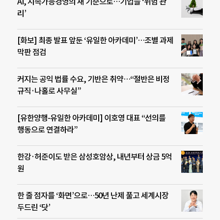
AI, 지속가능경영의 새 기준으로…기업들 ‘위험 관
리’
[화보] 최종 발표 앞둔 ‘유일한 아카데미’…조별 과제
막판 점검
커지는 공익 법률 수요, 기반은 취약…“절반은 비정
규직·나홀로 사무실”
[유한양행-유일한 아카데미] 이호영 대표 “선의를
행동으로 연결하라”
한강·허준이도 받은 삼성호암상, 내년부터 상금 5억
원
한 줄 점자를 ‘화면’으로…50년 난제 풀고 세계시장
두드린 ‘닷’