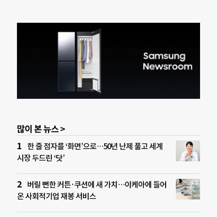
많이 본 뉴스 >
한 줄 점자를 ‘화면’으로…50년 난제 풀고 세계
시장 두드린 ‘닷’
버릴 뻔한 커튼·쿠션에 새 가치…이케아에 들어
온 사회적기업 재봉 서비스