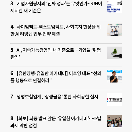
기업자원봉사의 ‘진짜 성과’는 무엇인가…UN이
제시한 새 기준은
사이임팩트-넥스트임팩트, 사회복지 현장을 위
한 AI 리빙랩 업무 협약 체결
AI, 지속가능경영의 새 기준으로…기업들 ‘위험
관리’
[유한양행-유일한 아카데미] 이호영 대표 “선의
를 행동으로 연결하라”
생명보험업계, ‘상생금융’ 통한 사회공헌 실시
[화보] 최종 발표 앞둔 ‘유일한 아카데미’…조별
과제 막판 점검