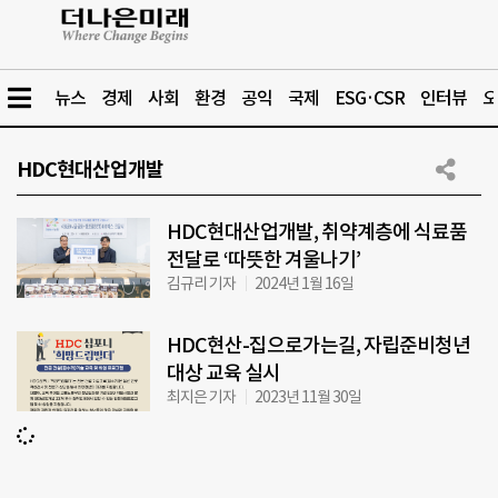
뉴스
경제
사회
환경
공익
국제
ESG·CSR
인터뷰
오
HDC현대산업개발
HDC현대산업개발, 취약계층에 식료품
전달로 ‘따뜻한 겨울나기’
김규리 기자
2024년 1월 16일
HDC현산-집으로가는길, 자립준비청년
대상 교육 실시
최지은 기자
2023년 11월 30일