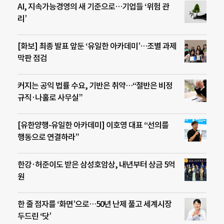
AI, 지속가능경영의 새 기준으로…기업들 ‘위험 관
리’
[화보] 최종 발표 앞둔 ‘유일한 아카데미’…조별 과제
막판 점검
커지는 공익 법률 수요, 기반은 취약…“절반은 비정
규직·나홀로 사무실”
[유한양행-유일한 아카데미] 이호영 대표 “선의를
행동으로 연결하라”
한강·허준이도 받은 삼성호암상, 내년부터 상금 5억
원
한 줄 점자를 ‘화면’으로…50년 난제 풀고 세계시장
두드린 ‘닷’