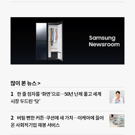
많이 본 뉴스 >
한 줄 점자를 ‘화면’으로…50년 난제 풀고 세계
시장 두드린 ‘닷’
버릴 뻔한 커튼·쿠션에 새 가치…이케아에 들어
온 사회적기업 재봉 서비스