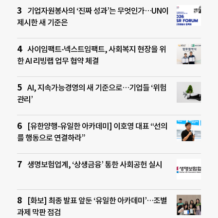
기업자원봉사의 ‘진짜 성과’는 무엇인가…UN이
제시한 새 기준은
사이임팩트-넥스트임팩트, 사회복지 현장을 위
한 AI 리빙랩 업무 협약 체결
AI, 지속가능경영의 새 기준으로…기업들 ‘위험
관리’
[유한양행-유일한 아카데미] 이호영 대표 “선의
를 행동으로 연결하라”
생명보험업계, ‘상생금융’ 통한 사회공헌 실시
[화보] 최종 발표 앞둔 ‘유일한 아카데미’…조별
과제 막판 점검