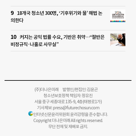
18개국 청소년 300명, ‘기후위기와 물’ 해법 논
의한다
커지는 공익 법률 수요, 기반은 취약…“절반은
비정규직·나홀로 사무실”
(주)더나은미래 발행인/편집인: 김윤곤
청소년보호정책 책임자: 정유진
서울 중구 세종대로 135-9, 4층(태평로1가)
기사제보:
press@futurechosun.com
인터넷신문윤리위원회 윤리강령을 준수합니다.
Copyright 더나은미래 All rights reserved.
무단 전재 및 재배포 금지.