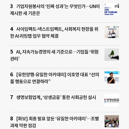
기업자원봉사의 ‘진짜 성과’는 무엇인가…UN이
제시한 새 기준은
사이임팩트-넥스트임팩트, 사회복지 현장을 위
한 AI 리빙랩 업무 협약 체결
AI, 지속가능경영의 새 기준으로…기업들 ‘위험
관리’
[유한양행-유일한 아카데미] 이호영 대표 “선의
를 행동으로 연결하라”
생명보험업계, ‘상생금융’ 통한 사회공헌 실시
[화보] 최종 발표 앞둔 ‘유일한 아카데미’…조별
과제 막판 점검