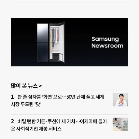
많이 본 뉴스 >
한 줄 점자를 ‘화면’으로…50년 난제 풀고 세계
시장 두드린 ‘닷’
버릴 뻔한 커튼·쿠션에 새 가치…이케아에 들어
온 사회적기업 재봉 서비스