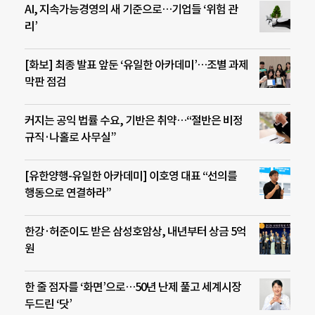
AI, 지속가능경영의 새 기준으로…기업들 ‘위험 관
리’
[화보] 최종 발표 앞둔 ‘유일한 아카데미’…조별 과제
막판 점검
커지는 공익 법률 수요, 기반은 취약…“절반은 비정
규직·나홀로 사무실”
[유한양행-유일한 아카데미] 이호영 대표 “선의를
행동으로 연결하라”
한강·허준이도 받은 삼성호암상, 내년부터 상금 5억
원
한 줄 점자를 ‘화면’으로…50년 난제 풀고 세계시장
두드린 ‘닷’