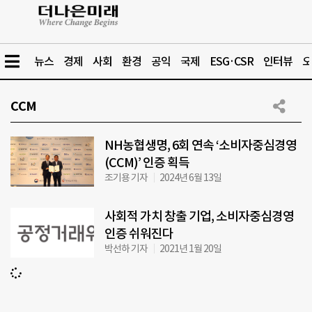
뉴스
경제
사회
환경
공익
국제
ESG·CSR
인터뷰
오
CCM
NH농협생명, 6회 연속 ‘소비자중심경영
(CCM)’ 인증 획득
조기용 기자
2024년 6월 13일
사회적 가치 창출 기업, 소비자중심경영
인증 쉬워진다
박선하 기자
2021년 1월 20일