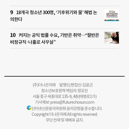
18개국 청소년 300명, ‘기후위기와 물’ 해법 논
의한다
커지는 공익 법률 수요, 기반은 취약…“절반은
비정규직·나홀로 사무실”
(주)더나은미래 발행인/편집인: 김윤곤
청소년보호정책 책임자: 정유진
서울 중구 세종대로 135-9, 4층(태평로1가)
기사제보:
press@futurechosun.com
인터넷신문윤리위원회 윤리강령을 준수합니다.
Copyright 더나은미래 All rights reserved.
무단 전재 및 재배포 금지.