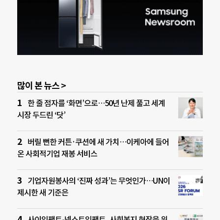
많이 본 뉴스 >
한 줄 점자를 ‘화면’으로…50년 난제 풀고 세계
시장 두드린 ‘닷’
버릴 뻔한 커튼·쿠션에 새 가치…이케아에 들어
온 사회적기업 재봉 서비스
기업자원봉사의 ‘진짜 성과’는 무엇인가…UN이
제시한 새 기준은
사이임팩트-넥스트임팩트, 사회복지 현장을 위