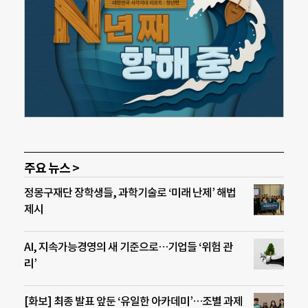
주요 뉴스 >
정몽구재단 장학생들, 과학기술로 ‘미래 난제’ 해법
제시
AI, 지속가능경영의 새 기준으로…기업들 ‘위험 관
리’
[화보] 최종 발표 앞둔 ‘유일한 아카데미’…조별 과제