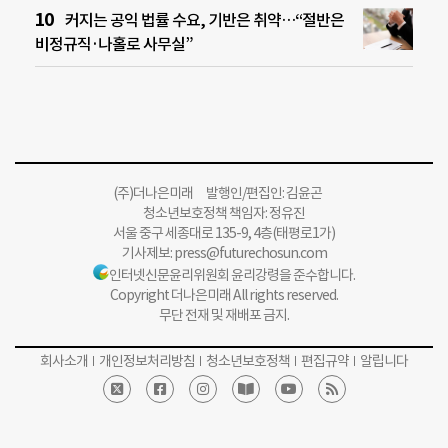
커지는 공익 법률 수요, 기반은 취약…“절반은
비정규직·나홀로 사무실”
(주)더나은미래 발행인/편집인: 김윤곤
청소년보호정책 책임자: 정유진
서울 중구 세종대로 135-9, 4층(태평로1가)
기사제보:
press@futurechosun.com
인터넷신문윤리위원회 윤리강령을 준수합니다.
Copyright 더나은미래 All rights reserved.
무단 전재 및 재배포 금지.
회사소개
개인정보처리방침
청소년보호정책
편집규약
알립니다