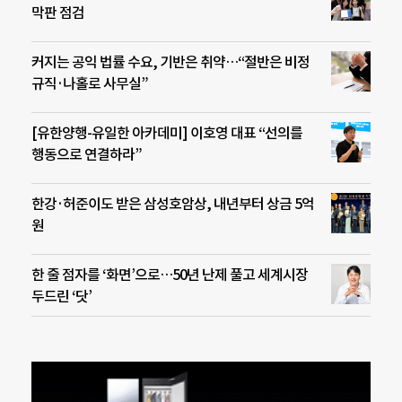
막판 점검
커지는 공익 법률 수요, 기반은 취약…“절반은 비정
규직·나홀로 사무실”
[유한양행-유일한 아카데미] 이호영 대표 “선의를
행동으로 연결하라”
한강·허준이도 받은 삼성호암상, 내년부터 상금 5억
원
한 줄 점자를 ‘화면’으로…50년 난제 풀고 세계시장
두드린 ‘닷’