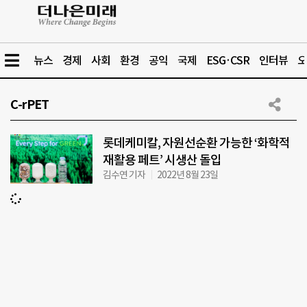
뉴스
경제
사회
환경
공익
국제
ESG·CSR
인터뷰
오
C-rPET
롯데케미칼, 자원선순환 가능한 ‘화학적
재활용 페트’ 시생산 돌입
김수연 기자
2022년 8월 23일