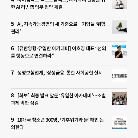
한 AI 리빙랩 업무 협약 체결
AI, 지속가능경영의 새 기준으로…기업들 ‘위험
관리’
[유한양행-유일한 아카데미] 이호영 대표 “선의
를 행동으로 연결하라”
생명보험업계, ‘상생금융’ 통한 사회공헌 실시
[화보] 최종 발표 앞둔 ‘유일한 아카데미’…조별
과제 막판 점검
18개국 청소년 300명, ‘기후위기와 물’ 해법 논
의한다