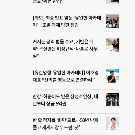
업들 ‘위험 관리’
[화보] 최종 발표 앞둔 ‘유일한 아카데
미’…조별 과제 막판 점검
커지는 공익 법률 수요, 기반은 취
약…“절반은 비정규직·나홀로 사무
실”
[유한양행-유일한 아카데미] 이호영
대표 “선의를 행동으로 연결하라”
한강·허준이도 받은 삼성호암상, 내
년부터 상금 5억원
한 줄 점자를 ‘화면’으로…50년 난제
풀고 세계시장 두드린 ‘닷’