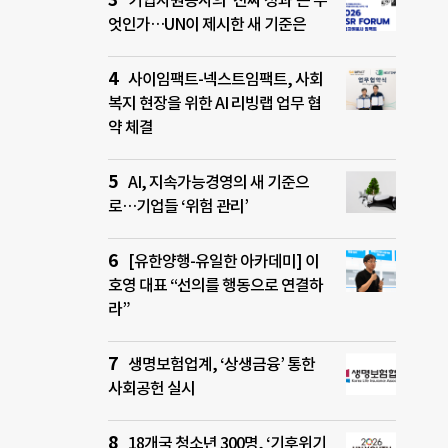
기업자원봉사의 ‘진짜 성과’는 무
엇인가…UN이 제시한 새 기준은
사이임팩트-넥스트임팩트, 사회
복지 현장을 위한 AI 리빙랩 업무 협
약 체결
AI, 지속가능경영의 새 기준으
로…기업들 ‘위험 관리’
[유한양행-유일한 아카데미] 이
호영 대표 “선의를 행동으로 연결하
라”
생명보험업계, ‘상생금융’ 통한
사회공헌 실시
18개국 청소년 300명, ‘기후위기