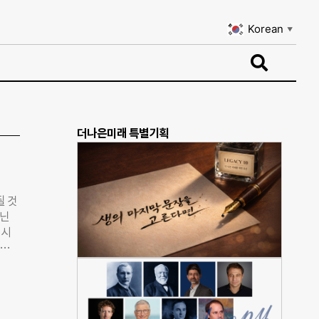
Korean
▼
Korean
▼
더나은미래 특별기획
될 것
아닌
 시
다(이
극심
주주
 하