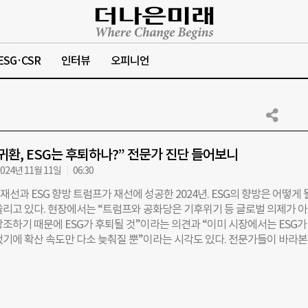
ESG·CSR
인터뷰
오피니언
귀환, ESG는 후퇴하나?” 전문가 진단 들어보니
024년 11월 11일
06:30
 재선과 ESG 향방 트럼프가 재선에 성공한 2024년. ESG의 향방은 어떻게 
쏠리고 있다. 현장에서는 “트럼프와 공화당은 기후위기 등 글로벌 의제가 
강조하기 때문에 ESG가 후퇴될 것”이라는 의견과 “이미 시장에서는 ESG가
됐기에 확산 속도만 다소 늦춰질 뿐”이라는 시각도 있다. 전문가들이 바라본
 어떨까. 국내 대표적인 ESG 전문가 5인에게 ‘트럼프 이후의 ESG’를 물었
. 서진석 비랩코리아 이사 “트럼프 집권으로 인해 경제와 기후 간의 대립이 
. 고금리와 러-우 전쟁으로 인한 에너지 가격 상승으로 인해 경제 측면에서 
렬하게 대변하는 정치 세력이 등장한 것은 우려스럽다. 넷제로를 달성해야