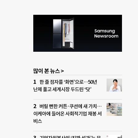
많이 본 뉴스 >
한 줄 점자를 ‘화면’으로…50년
난제 풀고 세계시장 두드린 ‘닷’
버릴 뻔한 커튼·쿠션에 새 가치…
이케아에 들어온 사회적기업 재봉 서
비스