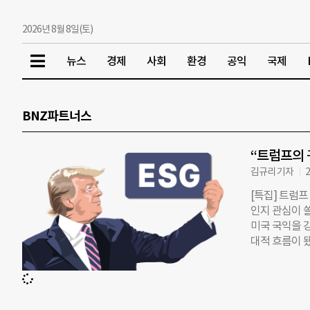
2026년 8월 8일(토)
뉴스
경제
사회
환경
공익
국제
BNZ파트너스
“트럼프의 
김규리 기자
2
[특집] 트럼프
인지 관심이 
미국 국익을 
대적 흐름이 
ESG의 미래는
름 가나다순)
해질 수 있다
자본주의를 극