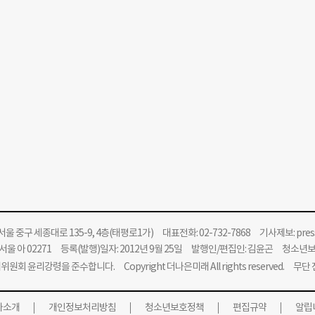
울 중구 세종대로 135-9, 4층(태평로1가) 대표전화: 02-732-7868 기사제보:
pre
울 아 02271 등록(발행)일자: 2012년 9월 25일 발행인/편집인: 김윤곤 청소년
위원회 윤리강령을 준수합니다.
Copyright 더나은미래 All rights reserved. 무
사소개
개인정보처리방침
청소년보호정책
편집규약
알립