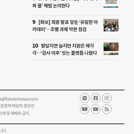
와 물’ 해법 논의한다
[화보] 최종 발표 앞둔 ‘유일한 아
카데미’…조별 과제 막판 점검
발달지연 늘지만 지원은 제각
각…‘검사 이후’ 잇는 플랫폼 나왔다
ss@futurechosun.com
보호정책 책임자: 정유진
단 전재 및 재배포 금지.
니다