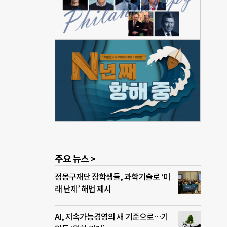
을 해
다.
 대한
해야
서는
투자포
 움
 수도
록은
주요 뉴스 >
정몽구재단 장학생들, 과학기술로 ‘미
래 난제’ 해법 제시
AI, 지속가능경영의 새 기준으로…기