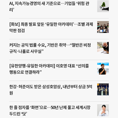
AI, 지속가능경영의 새 기준으로…기업들 ‘위험 관
리’
[화보] 최종 발표 앞둔 ‘유일한 아카데미’…조별 과제
막판 점검
커지는 공익 법률 수요, 기반은 취약…“절반은 비정
규직·나홀로 사무실”
[유한양행-유일한 아카데미] 이호영 대표 “선의를
행동으로 연결하라”
한강·허준이도 받은 삼성호암상, 내년부터 상금 5억
원
한 줄 점자를 ‘화면’으로…50년 난제 풀고 세계시장
두드린 ‘닷’