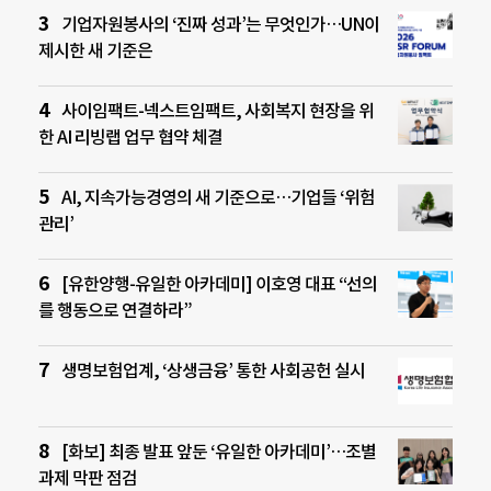
기업자원봉사의 ‘진짜 성과’는 무엇인가…UN이
제시한 새 기준은
사이임팩트-넥스트임팩트, 사회복지 현장을 위
한 AI 리빙랩 업무 협약 체결
AI, 지속가능경영의 새 기준으로…기업들 ‘위험
관리’
[유한양행-유일한 아카데미] 이호영 대표 “선의
를 행동으로 연결하라”
생명보험업계, ‘상생금융’ 통한 사회공헌 실시
[화보] 최종 발표 앞둔 ‘유일한 아카데미’…조별
과제 막판 점검