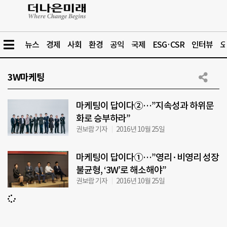
뉴스
경제
사회
환경
공익
국제
ESG·CSR
인터뷰
오
3W마케팅
마케팅이 답이다②…”지속성과 하위문
화로 승부하라”
권보람 기자
2016년 10월 25일
마케팅이 답이다①…”영리·비영리 성장
불균형, ‘3W’로 해소해야”
권보람 기자
2016년 10월 25일