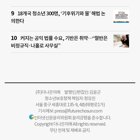
18개국 청소년 300명, ‘기후위기와 물’ 해법 논
의한다
커지는 공익 법률 수요, 기반은 취약…“절반은
비정규직·나홀로 사무실”
(주)더나은미래 발행인/편집인: 김윤곤
청소년보호정책 책임자: 정유진
서울 중구 세종대로 135-9, 4층(태평로1가)
기사제보:
press@futurechosun.com
인터넷신문윤리위원회 윤리강령을 준수합니다.
Copyright 더나은미래 All rights reserved.
무단 전재 및 재배포 금지.