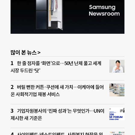
많이 본 뉴스 >
한 줄 점자를 ‘화면’으로…50년 난제 풀고 세계
시장 두드린 ‘닷’
버릴 뻔한 커튼·쿠션에 새 가치…이케아에 들어
온 사회적기업 재봉 서비스
기업자원봉사의 ‘진짜 성과’는 무엇인가…UN이
제시한 새 기준은
사이임팩트-넥스트임팩트, 사회복지 현장을 위