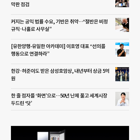
막판 점검
커지는 공익 법률 수요, 기반은 취약…“절반은 비정
규직·나홀로 사무실”
[유한양행-유일한 아카데미] 이호영 대표 “선의를
행동으로 연결하라”
한강·허준이도 받은 삼성호암상, 내년부터 상금 5억
원
한 줄 점자를 ‘화면’으로…50년 난제 풀고 세계시장
두드린 ‘닷’