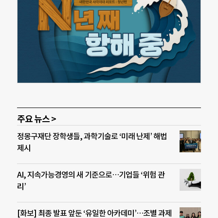
주요 뉴스 >
정몽구재단 장학생들, 과학기술로 ‘미래 난제’ 해법
제시
AI, 지속가능경영의 새 기준으로…기업들 ‘위험 관
리’
[화보] 최종 발표 앞둔 ‘유일한 아카데미’…조별 과제