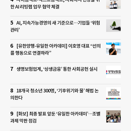
한 AI 리빙랩 업무 협약 체결
AI, 지속가능경영의 새 기준으로…기업들 ‘위험
관리’
[유한양행-유일한 아카데미] 이호영 대표 “선의
를 행동으로 연결하라”
생명보험업계, ‘상생금융’ 통한 사회공헌 실시
18개국 청소년 300명, ‘기후위기와 물’ 해법 논
의한다
[화보] 최종 발표 앞둔 ‘유일한 아카데미’…조별
과제 막판 점검