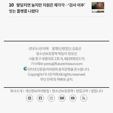
발달지연 늘지만 지원은 제각각…‘검사 이후’
잇는 플랫폼 나왔다
(주)더나은미래 발행인/편집인: 김윤곤
청소년보호정책 책임자: 정유진
서울 중구 세종대로 135-9, 4층(태평로1가)
기사제보:
press@futurechosun.com
인터넷신문윤리위원회 윤리강령을 준수합니다.
Copyright 더나은미래 All rights reserved.
무단 전재 및 재배포 금지.
회사소개
개인정보처리방침
청소년보호정책
편집규약
알립니다