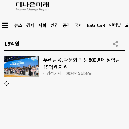
뉴스
경제
사회
환경
공익
국제
ESG·CSR
인터뷰
오
15억원
우리금융, 다문화 학생 800명에 장학금
15억원 지원
김강석 기자
2024년 5월 28일