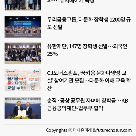
화…“퓨처메이커 육성”
우리금융그룹, 다문화 장학생 1200명 규
모 선발
유한재단, 147명 장학생 선발…외국인
25%
CJ도너스캠프, ‘꿈키움 문화다양성 교
실’ 참여기관 모집…다문화 이해 교육 확
산
순직·공상 공무원 자녀에 장학금…KB
금융공익재단-법무부 협약
Copyrights ⓒ 더나은미래 & futurechosun.com