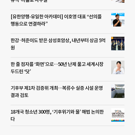
[유한양행-유일한 아카데미] 이호영 대표 “선의를
행동으로 연결하라”
한강·허준이도 받은 삼성호암상, 내년부터 상금 5억
원
한 줄 점자를 ‘화면’으로…50년 난제 풀고 세계시장
두드린 ‘닷’
기후부 제1차 검증위 개최…복류수 실증 시설 운영
결과 검토
18개국 청소년 300명, ‘기후위기와 물’ 해법 논의한
다