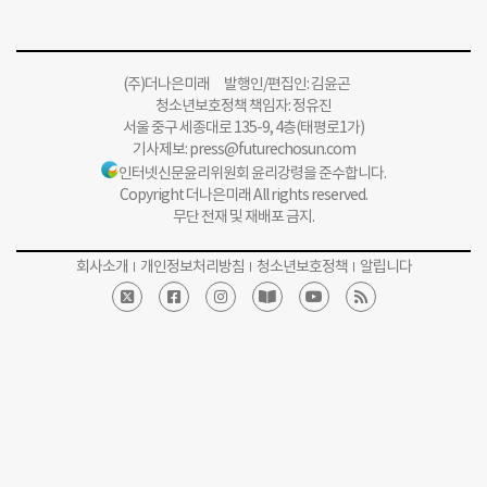
(주)더나은미래 발행인/편집인: 김윤곤
청소년보호정책 책임자: 정유진
서울 중구 세종대로 135-9, 4층(태평로1가)
기사제보:
press@futurechosun.com
인터넷신문윤리위원회 윤리강령을 준수합니다.
Copyright 더나은미래 All rights reserved.
무단 전재 및 재배포 금지.
회사소개
개인정보처리방침
청소년보호정책
알립니다