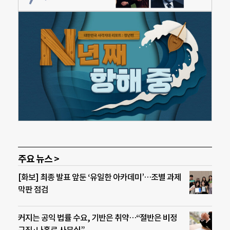
주요 뉴스 >
[화보] 최종 발표 앞둔 ‘유일한 아카데미’…조별 과제
막판 점검
커지는 공익 법률 수요, 기반은 취약…“절반은 비정
규직·나홀로 사무실”