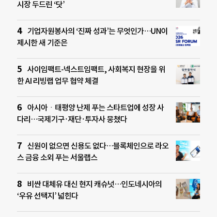
시장 두드린 ‘닷’
기업자원봉사의 ‘진짜 성과’는 무엇인가…UN이
제시한 새 기준은
사이임팩트-넥스트임팩트, 사회복지 현장을 위
한 AI 리빙랩 업무 협약 체결
아시아ㆍ태평양 난제 푸는 스타트업에 성장 사
다리…국제기구·재단·투자사 뭉쳤다
신원이 없으면 신용도 없다…블록체인으로 라오
스 금융 소외 푸는 서울랩스
비싼 대체유 대신 현지 캐슈넛…인도네시아의
‘우유 선택지’ 넓힌다