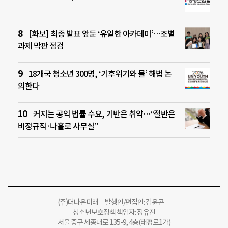
[화보] 최종 발표 앞둔 ‘유일한 아카데미’…조별
과제 막판 점검
18개국 청소년 300명, ‘기후위기와 물’ 해법 논
의한다
커지는 공익 법률 수요, 기반은 취약…“절반은
비정규직·나홀로 사무실”
(주)더나은미래 발행인/편집인: 김윤곤
청소년보호정책 책임자: 정유진
서울 중구 세종대로 135-9, 4층(태평로1가)