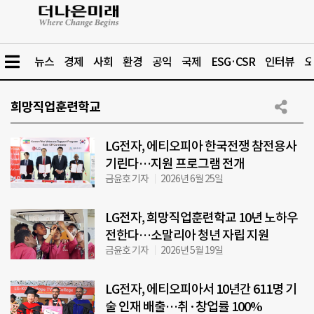
뉴스
경제
사회
환경
공익
국제
ESG·CSR
인터뷰
오
희망직업훈련학교
LG전자, 에티오피아 한국전쟁 참전용사
기린다…지원 프로그램 전개
금윤호 기자
2026년 6월 25일
LG전자, 희망직업훈련학교 10년 노하우
전한다…소말리아 청년 자립 지원
금윤호 기자
2026년 5월 19일
LG전자, 에티오피아서 10년간 611명 기
술 인재 배출…취·창업률 100%