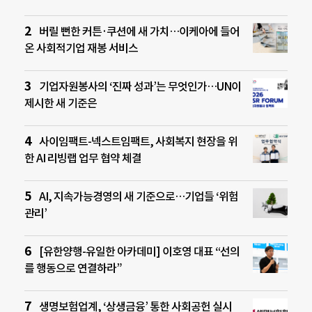
버릴 뻔한 커튼·쿠션에 새 가치…이케아에 들어
온 사회적기업 재봉 서비스
기업자원봉사의 ‘진짜 성과’는 무엇인가…UN이
제시한 새 기준은
사이임팩트-넥스트임팩트, 사회복지 현장을 위
한 AI 리빙랩 업무 협약 체결
AI, 지속가능경영의 새 기준으로…기업들 ‘위험
관리’
[유한양행-유일한 아카데미] 이호영 대표 “선의
를 행동으로 연결하라”
생명보험업계, ‘상생금융’ 통한 사회공헌 실시