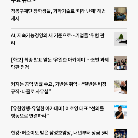
주요 뉴스 >
정몽구재단 장학생들, 과학기술로 ‘미래 난제’ 해법
제시
AI, 지속가능경영의 새 기준으로…기업들 ‘위험 관
리’
[화보] 최종 발표 앞둔 ‘유일한 아카데미’…조별 과제
막판 점검
커지는 공익 법률 수요, 기반은 취약…“절반은 비정
규직·나홀로 사무실”
[유한양행-유일한 아카데미] 이호영 대표 “선의를
행동으로 연결하라”
한강·허준이도 받은 삼성호암상, 내년부터 상금 5억