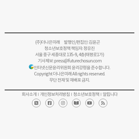
(주)더나은미래 발행인/편집인: 김윤곤
청소년보호정책 책임자: 정유진
서울 중구 세종대로 135-9, 4층(태평로1가)
기사제보:
press@futurechosun.com
인터넷신문윤리위원회 윤리강령을 준수합니다.
Copyright 더나은미래 All rights reserved.
무단 전재 및 재배포 금지.
회사소개
개인정보처리방침
청소년보호정책
알립니다