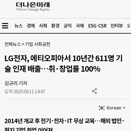
뉴스
경제
사회
환경
공익
국제
ESG·CSR
인터뷰
오
전체뉴스
>
기업 사회공헌
LG전자, 에티오피아서 10년간 611명 기
술 인재 배출…취·창업률 100%
김규리 기자
입력 2025.08.11.
14:47
Korean
▼
2014년 개교 후 전기·전자·IT 무상 교육…해외 법인·
현지 기업 취업 이어져