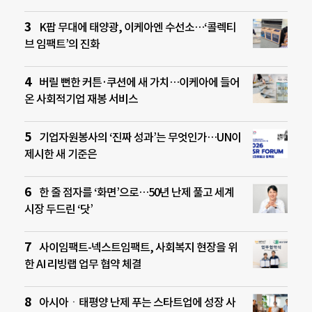
K팝 무대에 태양광, 이케아엔 수선소…‘콜렉티
브 임팩트’의 진화
버릴 뻔한 커튼·쿠션에 새 가치…이케아에 들어
온 사회적기업 재봉 서비스
기업자원봉사의 ‘진짜 성과’는 무엇인가…UN이
제시한 새 기준은
한 줄 점자를 ‘화면’으로…50년 난제 풀고 세계
시장 두드린 ‘닷’
사이임팩트-넥스트임팩트, 사회복지 현장을 위
한 AI 리빙랩 업무 협약 체결
아시아ㆍ태평양 난제 푸는 스타트업에 성장 사