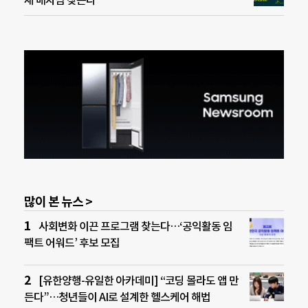
새 배치팀 찾는다
많이 본 뉴스 >
사회변화 이끈 프로그램 찾는다…‘공익활동 임
팩트 어워드’ 후보 모집
[유한양행-유일한 아카데미] “코딩 몰라도 앱 만
든다”…청년들이 AI로 설계한 헬스케어 해법