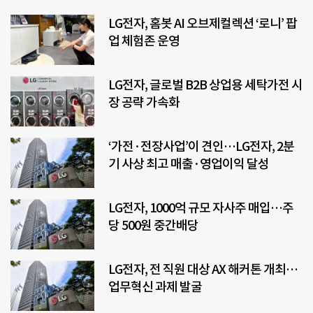
LG전자, 홈봇 AI 오브제컬렉션 ‘로니’ 팝
업 체험존 운영
LG전자, 글로벌 B2B 상업용 세탁가전 시
장 공략 가속화
‘가전·전장사업’이 견인…LG전자, 2분
기 사상 최고 매출·영업이익 달성
LG전자, 1000억 규모 자사주 매입…주
당 500원 중간배당
LG전자, 전 직원 대상 AX 해커톤 개최…
업무혁신 과제 발굴