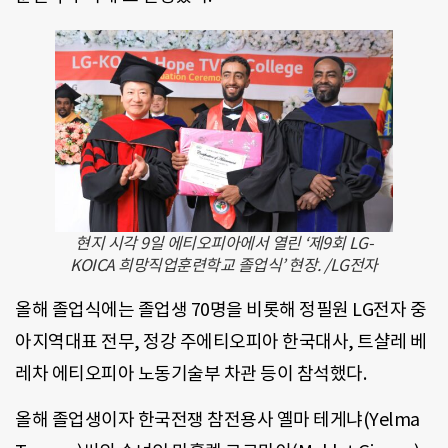
현지 시각 9일 에티오피아에서 열린 ‘제9회 LG-
KOICA 희망직업훈련학교 졸업식’ 현장. /LG전자
올해 졸업식에는 졸업생 70명을 비롯해 정필원 LG전자 중
아지역대표 전무, 정강 주에티오피아 한국대사, 트샬레 베
레차 에티오피아 노동기술부 차관 등이 참석했다.
올해 졸업생이자 한국전쟁 참전용사 옐마 테게냐(Yelma