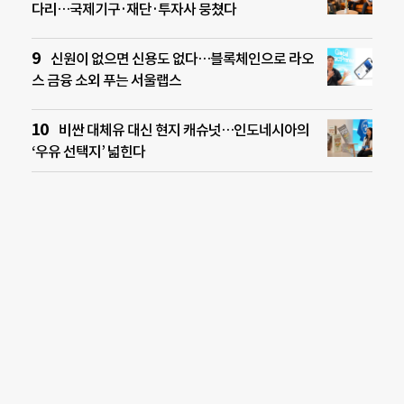
다리…국제기구·재단·투자사 뭉쳤다
신원이 없으면 신용도 없다…블록체인으로 라오
스 금융 소외 푸는 서울랩스
비싼 대체유 대신 현지 캐슈넛…인도네시아의
‘우유 선택지’ 넓힌다