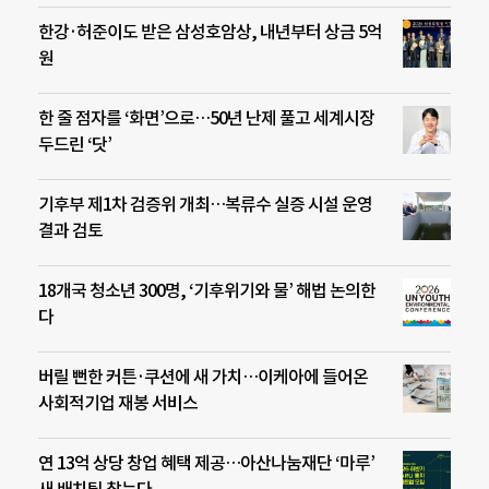
한강·허준이도 받은 삼성호암상, 내년부터 상금 5억
원
한 줄 점자를 ‘화면’으로…50년 난제 풀고 세계시장
두드린 ‘닷’
기후부 제1차 검증위 개최…복류수 실증 시설 운영
결과 검토
18개국 청소년 300명, ‘기후위기와 물’ 해법 논의한
다
버릴 뻔한 커튼·쿠션에 새 가치…이케아에 들어온
사회적기업 재봉 서비스
연 13억 상당 창업 혜택 제공…아산나눔재단 ‘마루’