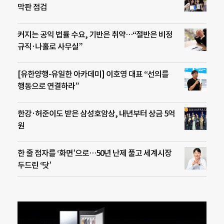
막판 점검
커지는 공익 법률 수요, 기반은 취약…“절반은 비정
규직·나홀로 사무실”
[유한양행-유일한 아카데미] 이호영 대표 “선의를
행동으로 연결하라”
한강·허준이도 받은 삼성호암상, 내년부터 상금 5억
원
한 줄 점자를 ‘화면’으로…50년 난제 풀고 세계시장
두드린 ‘닷’