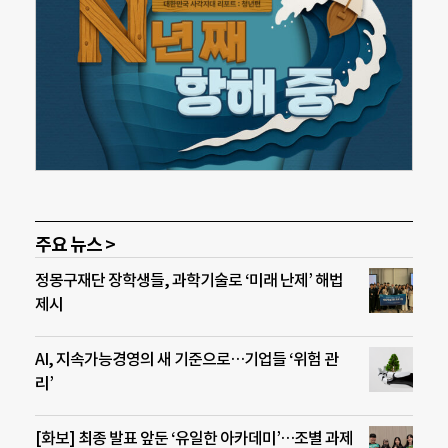
주요 뉴스 >
정몽구재단 장학생들, 과학기술로 ‘미래 난제’ 해법
제시
AI, 지속가능경영의 새 기준으로…기업들 ‘위험 관
리’
[화보] 최종 발표 앞둔 ‘유일한 아카데미’…조별 과제