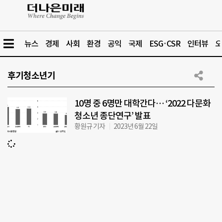
뉴스
경제
사회
환경
공익
국제
ESG·CSR
인터뷰
오
후기청소년기
10명 중 6명만 대학간다… ‘2022 다문화
청소년 종단연구’ 발표
황원규 기자
2023년 6월 22일