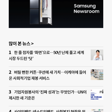
많이 본 뉴스 >
한 줄 점자를 ‘화면’으로…50년 난제 풀고 세계
시장 두드린 ‘닷’
버릴 뻔한 커튼·쿠션에 새 가치…이케아에 들어
온 사회적기업 재봉 서비스
기업자원봉사의 ‘진짜 성과’는 무엇인가…UN이
제시한 새 기준은
사이임팩트-넥스트임팩트, 사회복지 현장을 위