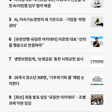
한 AI 리빙랩 업무 협약 체결
AI, 지속가능경영의 새 기준으로…기업들 ‘위험
관리’
[유한양행-유일한 아카데미] 이호영 대표 “선의
를 행동으로 연결하라”
생명보험업계, ‘상생금융’ 통한 사회공헌 실시
18개국 청소년 300명, ‘기후위기와 물’ 해법 논
의한다
[화보] 최종 발표 앞둔 ‘유일한 아카데미’…조별
과제 막판 점검