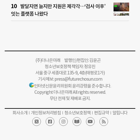
발달지연 늘지만 지원은 제각각…‘검사 이후’
잇는 플랫폼 나왔다
(주)더나은미래 발행인/편집인: 김윤곤
청소년보호정책 책임자: 정유진
서울 중구 세종대로 135-9, 4층(태평로1가)
기사제보:
press@futurechosun.com
인터넷신문윤리위원회 윤리강령을 준수합니다.
Copyright 더나은미래 All rights reserved.
무단 전재 및 재배포 금지.
회사소개
개인정보처리방침
청소년보호정책
편집규약
알립니다