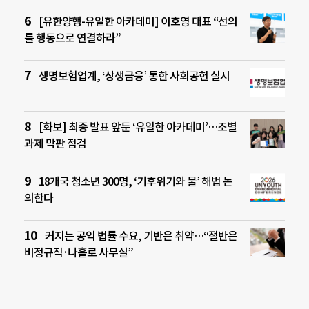
[유한양행-유일한 아카데미] 이호영 대표 “선의
를 행동으로 연결하라”
생명보험업계, ‘상생금융’ 통한 사회공헌 실시
[화보] 최종 발표 앞둔 ‘유일한 아카데미’…조별
과제 막판 점검
18개국 청소년 300명, ‘기후위기와 물’ 해법 논
의한다
커지는 공익 법률 수요, 기반은 취약…“절반은
비정규직·나홀로 사무실”