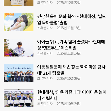
조유현 기자
2025년 12월 22일
건강한 육아 문화 확산…현대해상, ‘빌드
업 육아클럽’ 출범
조유현 기자
2025년 11월 18일
아이들 뛰고, 가족 함께 즐겼다…현대해
상 ‘렛츠무브’ 페스티벌
조유현 기자
2025년 11월 14일
아동 발달문제 해법 찾는 ‘아이마음 탐사
대’ 31개 팀 출발
조유현 기자
2025년 10월 29일
현대해상, ‘양육 커뮤니티’ 아이마음 놀이
터 건립한다
조유현 기자
2025년 10월 24일