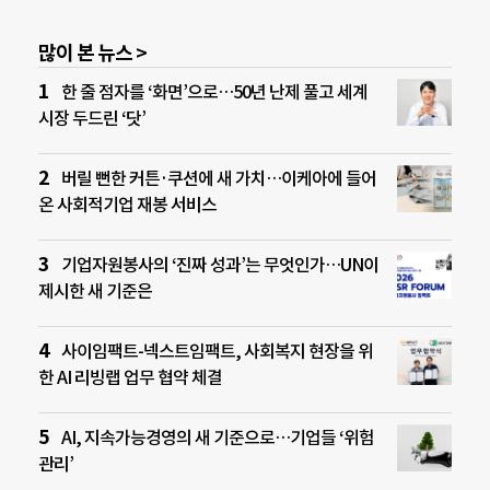
많이 본 뉴스 >
한 줄 점자를 ‘화면’으로…50년 난제 풀고 세계
시장 두드린 ‘닷’
버릴 뻔한 커튼·쿠션에 새 가치…이케아에 들어
온 사회적기업 재봉 서비스
기업자원봉사의 ‘진짜 성과’는 무엇인가…UN이
제시한 새 기준은
사이임팩트-넥스트임팩트, 사회복지 현장을 위
한 AI 리빙랩 업무 협약 체결
AI, 지속가능경영의 새 기준으로…기업들 ‘위험
관리’