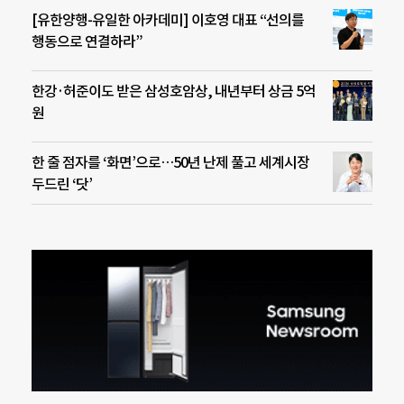
[유한양행-유일한 아카데미] 이호영 대표 “선의를
행동으로 연결하라”
한강·허준이도 받은 삼성호암상, 내년부터 상금 5억
원
한 줄 점자를 ‘화면’으로…50년 난제 풀고 세계시장
두드린 ‘닷’