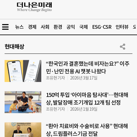
뉴스
경제
사회
환경
공익
국제
ESG·CSR
인터뷰
오
현대해상
“한국인과 결혼했는데 비자는요?” 이주
민·난민 전용 AI 챗봇 나왔다
조유현 기자
2026년 3월 17일
150억 투입 ‘아이마음 탐사대’…현대해
상, 발달장애 조기개입 12개 팀 선정
조유현 기자
2026년 1월 19일
“환아 치료비와 수술비로 사용” 현대해
상, 드림플러스기금 전달