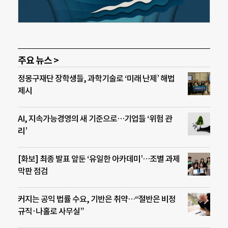
주요 뉴스 >
정몽구재단 장학생들, 과학기술로 ‘미래 난제’ 해법
제시
AI, 지속가능경영의 새 기준으로…기업들 ‘위험 관
리’
[화보] 최종 발표 앞둔 ‘유일한 아카데미’…조별 과제
막판 점검
커지는 공익 법률 수요, 기반은 취약…“절반은 비정
규직·나홀로 사무실”