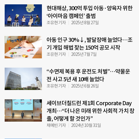
현대해상, 300억 투입 아동·양육자 위한
‘아이마음 캠페인’ 출범
조유현 기자
2025년 8월 27일
아동 인구 30%↓, 발달장애 늘었다…조
기 개입 해법 찾는 150억 공모 시작
조유현 기자
2025년 7월 7일
“수면제 복용 후 운전도 처벌”…약물운
전 사고 5년 새 10배 늘었다
조유현 기자
2025년 6월 26일
세이브더칠드런 제1회 Corporate Day
개최…“더 나은 미래 위한 사회적 가치 창
출, 어떻게 할 것인가”
채예빈 기자
2024년 10월 31일