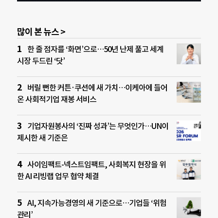
많이 본 뉴스 >
한 줄 점자를 ‘화면’으로…50년 난제 풀고 세계
시장 두드린 ‘닷’
버릴 뻔한 커튼·쿠션에 새 가치…이케아에 들어
온 사회적기업 재봉 서비스
기업자원봉사의 ‘진짜 성과’는 무엇인가…UN이
제시한 새 기준은
사이임팩트-넥스트임팩트, 사회복지 현장을 위
한 AI 리빙랩 업무 협약 체결
AI, 지속가능경영의 새 기준으로…기업들 ‘위험
관리’