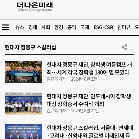
뉴스
경제
사회
환경
공익
국제
ESG·CSR
인터뷰
오
현대차 정몽구 스칼러십
현대차 정몽구 재단, 장학생 여름캠프 개
최…세계 각국 장학생 130여 명 모였다
김규리 기자
2024년 8월 23일
현대차 정몽구 재단, 인도네시아 장학생
대상 장학증서 수여식 개최
김규리 기자
2024년 8월 21일
현대차 정몽구 스칼러십, 서울대·연세대
·고려대·한양대와 글로벌 미래인재 육