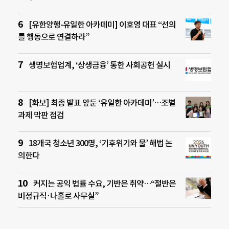
[유한양행-유일한 아카데미] 이호영 대표 “선의
를 행동으로 연결하라”
생명보험업계, ‘상생금융’ 통한 사회공헌 실시
[화보] 최종 발표 앞둔 ‘유일한 아카데미’…조별
과제 막판 점검
18개국 청소년 300명, ‘기후위기와 물’ 해법 논
의한다
커지는 공익 법률 수요, 기반은 취약…“절반은
비정규직·나홀로 사무실”