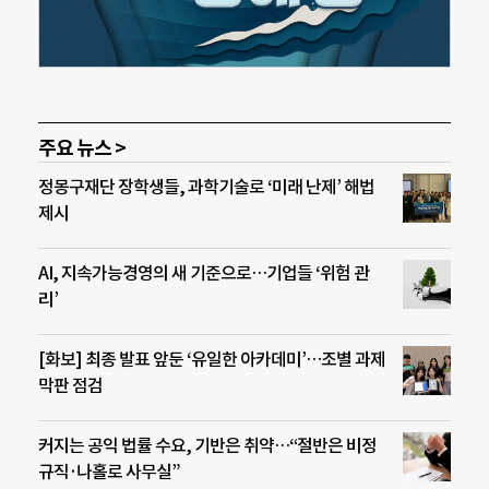
주요 뉴스 >
정몽구재단 장학생들, 과학기술로 ‘미래 난제’ 해법
제시
AI, 지속가능경영의 새 기준으로…기업들 ‘위험 관
리’
[화보] 최종 발표 앞둔 ‘유일한 아카데미’…조별 과제
막판 점검
커지는 공익 법률 수요, 기반은 취약…“절반은 비정
규직·나홀로 사무실”