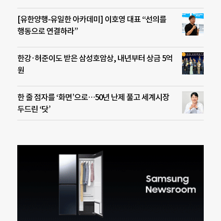
[유한양행-유일한 아카데미] 이호영 대표 “선의를
행동으로 연결하라”
한강·허준이도 받은 삼성호암상, 내년부터 상금 5억
원
한 줄 점자를 ‘화면’으로…50년 난제 풀고 세계시장
두드린 ‘닷’