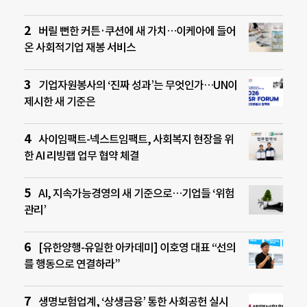
버릴 뻔한 커튼·쿠션에 새 가치…이케아에 들어
온 사회적기업 재봉 서비스
기업자원봉사의 ‘진짜 성과’는 무엇인가…UN이
제시한 새 기준은
사이임팩트-넥스트임팩트, 사회복지 현장을 위
한 AI 리빙랩 업무 협약 체결
AI, 지속가능경영의 새 기준으로…기업들 ‘위험
관리’
[유한양행-유일한 아카데미] 이호영 대표 “선의
를 행동으로 연결하라”
생명보험업계, ‘상생금융’ 통한 사회공헌 실시