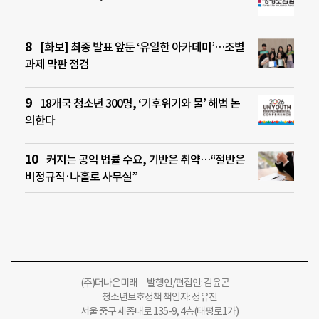
[화보] 최종 발표 앞둔 ‘유일한 아카데미’…조별
과제 막판 점검
18개국 청소년 300명, ‘기후위기와 물’ 해법 논
의한다
커지는 공익 법률 수요, 기반은 취약…“절반은
비정규직·나홀로 사무실”
(주)더나은미래 발행인/편집인: 김윤곤
청소년보호정책 책임자: 정유진
서울 중구 세종대로 135-9, 4층(태평로1가)