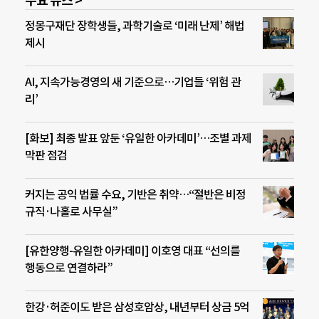
주요 뉴스 >
정몽구재단 장학생들, 과학기술로 ‘미래 난제’ 해법
제시
AI, 지속가능경영의 새 기준으로…기업들 ‘위험 관
리’
[화보] 최종 발표 앞둔 ‘유일한 아카데미’…조별 과제
막판 점검
커지는 공익 법률 수요, 기반은 취약…“절반은 비정
규직·나홀로 사무실”
[유한양행-유일한 아카데미] 이호영 대표 “선의를
행동으로 연결하라”
한강·허준이도 받은 삼성호암상, 내년부터 상금 5억