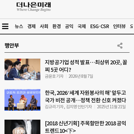
뉴스
경제
사회
환경
공익
국제
ESG·CSR
인터뷰
오
행안부
지방공기업 성적 발표…최상위 20곳, 꼴
찌 5곳 어디?
금윤호 기자
2026년 8월 7일
한국, 2026 ‘세계 자원봉사의 해’ 앞두고
국가 비전 공개…정책 전환 신호 켜졌다
김규리 기자 , 김지영 인턴기자
2025년 11월 21일
[2018 신년기획] 주목할만한 2018 공익
트렌드10<下>