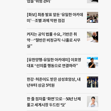
업들 ‘위험 관리’
[화보] 최종 발표 앞둔 ‘유일한 아카데
미’…조별 과제 막판 점검
커지는 공익 법률 수요, 기반은 취
약…“절반은 비정규직·나홀로 사무
실”
[유한양행-유일한 아카데미] 이호영
대표 “선의를 행동으로 연결하라”
한강·허준이도 받은 삼성호암상, 내
년부터 상금 5억원
한 줄 점자를 ‘화면’으로…50년 난제
풀고 세계시장 두드린 ‘닷’