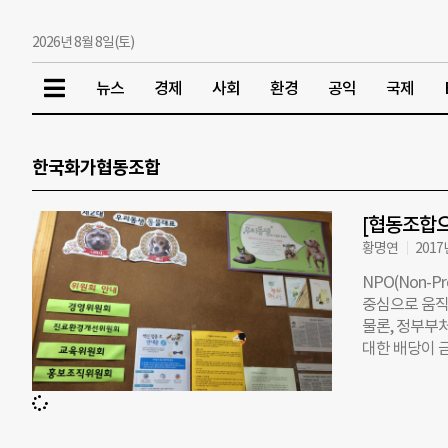
2026년 8월 8일(토)
뉴스
경제
사회
환경
공익
국제
한국화가협동조합
[협동조합으
황명연
2017
NPO(Non-P
중심으로 움직
물론, 정부부
대한 배당이 
및 사회복지법
합 역시 비영
역사회 기여 
의 인가를 받