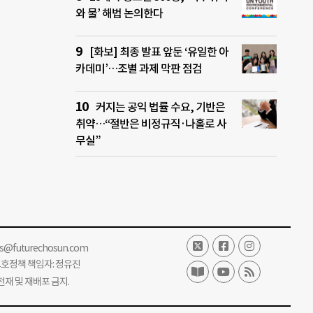
와 물’ 해법 논의한다
[화보] 최종 발표 앞둔 ‘유일한 아
카데미’…조별 과제 막판 점검
커지는 공익 법률 수요, 기반은
취약…“절반은 비정규직·나홀로 사
무실”
ss@futurechosun.com
보호정책 책임자: 정유진
단 전재 및 재배포 금지.