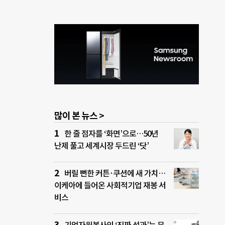
많이 본 뉴스 >
한 줄 점자를 ‘화면’으로…50년
난제 풀고 세계시장 두드린 ‘닷’
버릴 뻔한 커튼·쿠션에 새 가치…
이케아에 들어온 사회적기업 재봉 서
비스