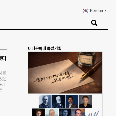
Korean
▼
Korean
▼
더나은미래 특별기획
했다
가치를
 것은
윤에
단법인
협동조
 지
부처
법인은