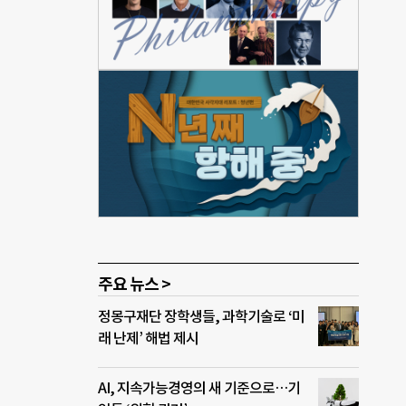
귀속
업을
엇일
 목
정무
 초콜
 한
여전히
 거
그리
 생
주요 뉴스 >
정몽구재단 장학생들, 과학기술로 ‘미
래 난제’ 해법 제시
AI, 지속가능경영의 새 기준으로…기