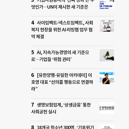
기업자원봉사의 ‘진짜 성과’는 무
엇인가…UN이 제시한 새 기준은
사이임팩트-넥스트임팩트, 사회
복지 현장을 위한 AI 리빙랩 업무 협
약 체결
AI, 지속가능경영의 새 기준으
로…기업들 ‘위험 관리’
[유한양행-유일한 아카데미] 이
호영 대표 “선의를 행동으로 연결하
라”
생명보험업계, ‘상생금융’ 통한
사회공헌 실시
18개국 청소년 300명, ‘기후위기