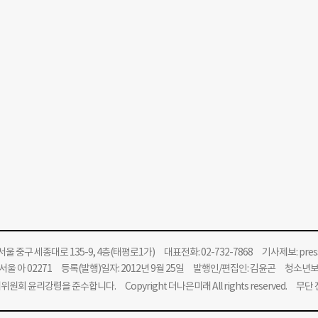
울 중구 세종대로 135-9, 4층(태평로1가) 대표전화: 02-732-7868 기사제보:
pre
울 아 02271 등록(발행)일자: 2012년 9월 25일 발행인/편집인: 김윤곤 청소년
위원회 윤리강령을 준수합니다.
Copyright 더나은미래 All rights reserved. 무