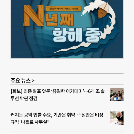
주요 뉴스 >
[화보] 최종 발표 앞둔 ‘유일한 아카데미’…6개 조 솔
루션 막판 점검
커지는 공익 법률 수요, 기반은 취약…“절반은 비정
규직·나홀로 사무실”