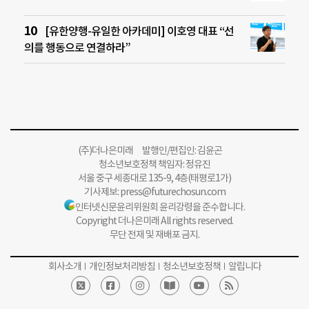
[유한양행-유일한 아카데미] 이호영 대표 “선
의를 행동으로 연결하라”
(주)더나은미래 발행인/편집인: 김윤곤
청소년보호정책 책임자: 정유진
서울 중구 세종대로 135-9, 4층(태평로1가)
기사제보:
press@futurechosun.com
인터넷신문윤리위원회 윤리강령을 준수합니다.
Copyright 더나은미래 All rights reserved.
무단 전재 및 재배포 금지.
회사소개
개인정보처리방침
청소년보호정책
알립니다