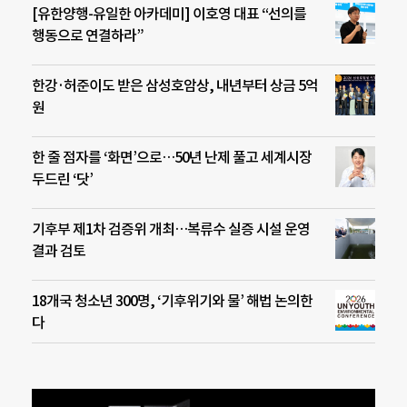
[유한양행-유일한 아카데미] 이호영 대표 “선의를
행동으로 연결하라”
한강·허준이도 받은 삼성호암상, 내년부터 상금 5억
원
한 줄 점자를 ‘화면’으로…50년 난제 풀고 세계시장
두드린 ‘닷’
기후부 제1차 검증위 개최…복류수 실증 시설 운영
결과 검토
18개국 청소년 300명, ‘기후위기와 물’ 해법 논의한
다