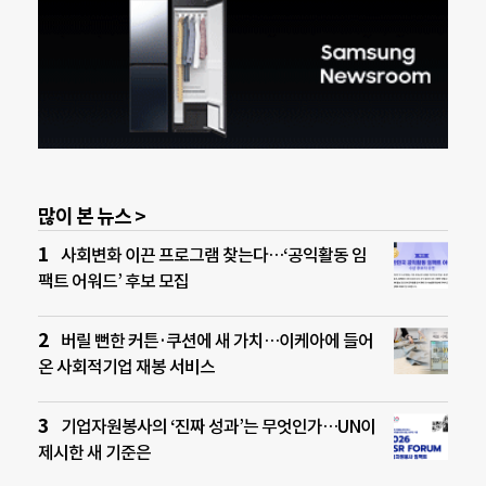
많이 본 뉴스 >
사회변화 이끈 프로그램 찾는다…‘공익활동 임
팩트 어워드’ 후보 모집
버릴 뻔한 커튼·쿠션에 새 가치…이케아에 들어
온 사회적기업 재봉 서비스
기업자원봉사의 ‘진짜 성과’는 무엇인가…UN이
제시한 새 기준은