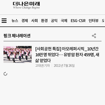
뉴스
경제
사회
환경
공익
국제
ESG·CSR
인터뷰
오
핑크 제너레이션
[사회공헌 특집] 아모레퍼시픽_10년간
16만명 뛰었다… 유방암 환자 459명, 새
삶 얻었다
고대권 기자
2011년 7월 26일