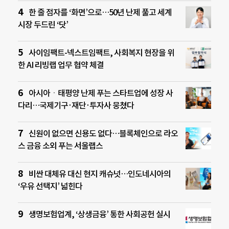
한 줄 점자를 ‘화면’으로…50년 난제 풀고 세계
시장 두드린 ‘닷’
사이임팩트-넥스트임팩트, 사회복지 현장을 위
한 AI 리빙랩 업무 협약 체결
아시아ㆍ태평양 난제 푸는 스타트업에 성장 사
다리…국제기구·재단·투자사 뭉쳤다
신원이 없으면 신용도 없다…블록체인으로 라오
스 금융 소외 푸는 서울랩스
비싼 대체유 대신 현지 캐슈넛…인도네시아의
‘우유 선택지’ 넓힌다
생명보험업계, ‘상생금융’ 통한 사회공헌 실시