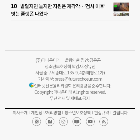
발달지연 늘지만 지원은 제각각…‘검사 이후’
잇는 플랫폼 나왔다
(주)더나은미래 발행인/편집인: 김윤곤
청소년보호정책 책임자: 정유진
서울 중구 세종대로 135-9, 4층(태평로1가)
기사제보:
press@futurechosun.com
인터넷신문윤리위원회 윤리강령을 준수합니다.
Copyright 더나은미래 All rights reserved.
무단 전재 및 재배포 금지.
회사소개
개인정보처리방침
청소년보호정책
편집규약
알립니다