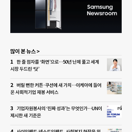
많이 본 뉴스 >
한 줄 점자를 ‘화면’으로…50년 난제 풀고 세계
시장 두드린 ‘닷’
버릴 뻔한 커튼·쿠션에 새 가치…이케아에 들어
온 사회적기업 재봉 서비스
기업자원봉사의 ‘진짜 성과’는 무엇인가…UN이
제시한 새 기준은
사이임팩트-넥스트임팩트, 사회복지 현장을 위