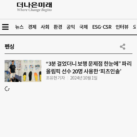
뉴스
경제
사회
환경
공익
국제
ESG·CSR
인터뷰
오
펜싱
“3분 걸었더니 보행 문제점 한눈에” 파리
올림픽 선수 20명 사용한 ‘피츠인솔’
조유현 기자
2024년 10월 1일