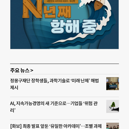
주요 뉴스 >
정몽구재단 장학생들, 과학기술로 ‘미래 난제’ 해법
제시
AI, 지속가능경영의 새 기준으로…기업들 ‘위험 관
리’
[화보] 최종 발표 앞둔 ‘유일한 아카데미’…조별 과제