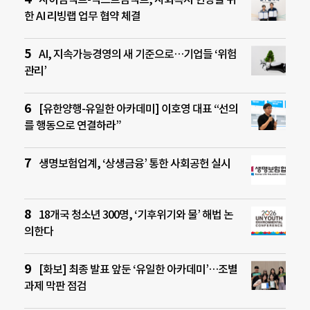
한 AI 리빙랩 업무 협약 체결
AI, 지속가능경영의 새 기준으로…기업들 ‘위험
관리’
[유한양행-유일한 아카데미] 이호영 대표 “선의
를 행동으로 연결하라”
생명보험업계, ‘상생금융’ 통한 사회공헌 실시
18개국 청소년 300명, ‘기후위기와 물’ 해법 논
의한다
[화보] 최종 발표 앞둔 ‘유일한 아카데미’…조별
과제 막판 점검