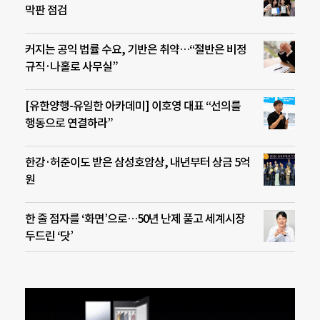
막판 점검
커지는 공익 법률 수요, 기반은 취약…“절반은 비정
규직·나홀로 사무실”
[유한양행-유일한 아카데미] 이호영 대표 “선의를
행동으로 연결하라”
한강·허준이도 받은 삼성호암상, 내년부터 상금 5억
원
한 줄 점자를 ‘화면’으로…50년 난제 풀고 세계시장
두드린 ‘닷’