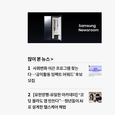
많이 본 뉴스 >
사회변화 이끈 프로그램 찾는
다…‘공익활동 임팩트 어워드’ 후보
모집
[유한양행-유일한 아카데미] “코
딩 몰라도 앱 만든다”…청년들이 AI
로 설계한 헬스케어 해법