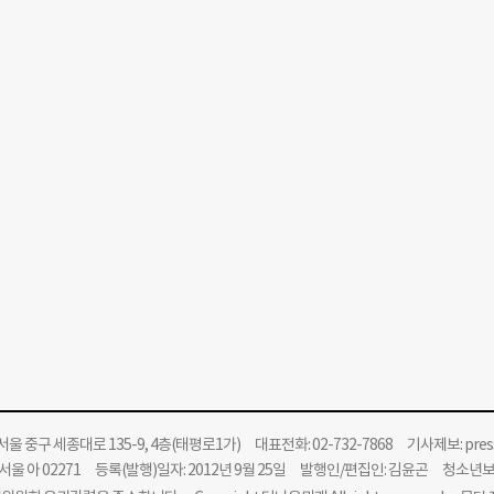
울 중구 세종대로 135-9, 4층(태평로1가) 대표전화: 02-732-7868 기사제보:
pre
울 아 02271 등록(발행)일자: 2012년 9월 25일 발행인/편집인: 김윤곤 청소년