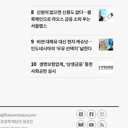
신원이 없으면 신용도 없다…블
록체인으로 라오스 금융 소외 푸는
서울랩스
비싼 대체유 대신 현지 캐슈넛…
인도네시아의 ‘우유 선택지’ 넓힌다
생명보험업계, ‘상생금융’ 통한
사회공헌 실시
ss@futurechosun.com
보호정책 책임자: 정유진