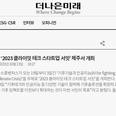
ESG·CSR
인터뷰
오피니언
‘2023 클라이밋 테크 스타트업 서밋’ 제주서 개최
023년 10월 13일
10:27
풍벤처스가 오는 19일부터 3일간 ‘기후기술과 인공지능(AI for fighting
e Climate Crisis)’을 주제로 ‘2023 클라이밋 테크 스타트업 서밋’을 개최한다.
3일 “기후테크와 인공지능 등 다양한 기술이 협력해 기후솔루션을 확장하고
 기후 임팩트를 이전보다 확대하는 것이 이번 서밋의 목표”라고 밝혔다. 
 이번 서밋은 소풍벤처스가 주최·주관하고 카카오임팩트가 후원한다. SK
, 아마존웹서비스(AWS), IBM, GS홀딩스 등 국내외 빅테크 기업과 기후테
 기후테크 투자자, 정책 전문가 등 총 120명이 참석할 예정이다. 탄소중
 서울대학교 기후테크센터도 협력기관으로 함께한다. 행사에서는 인공지