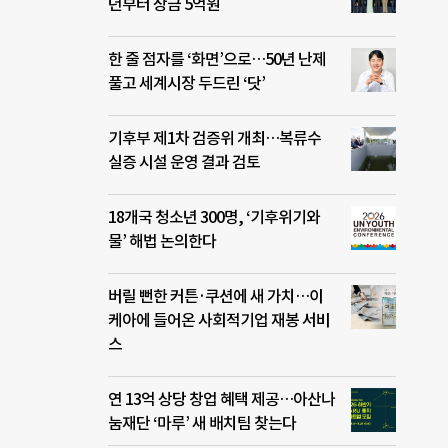
년부터 상금 5억원
한 줄 점자를 ‘화면’으로…50년 난제
풀고 세계시장 두드린 ‘닷’
기후부 제1차 검증위 개최…복류수
실증 시설 운영 결과 검토
18개국 청소년 300명, ‘기후위기와
물’ 해법 논의한다
버릴 뻔한 커튼·쿠션에 새 가치…이
케아에 들어온 사회적기업 재봉 서비
스
연 13억 상당 창업 혜택 제공…아산나
눔재단 ‘마루’ 새 배치팀 찾는다