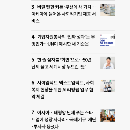
버릴 뻔한 커튼·쿠션에 새 가치…
이케아에 들어온 사회적기업 재봉 서
비스
기업자원봉사의 ‘진짜 성과’는 무
엇인가…UN이 제시한 새 기준은
한 줄 점자를 ‘화면’으로…50년
난제 풀고 세계시장 두드린 ‘닷’
사이임팩트-넥스트임팩트, 사회
복지 현장을 위한 AI 리빙랩 업무 협
약 체결
아시아ㆍ태평양 난제 푸는 스타
트업에 성장 사다리…국제기구·재단
·투자사 뭉쳤다