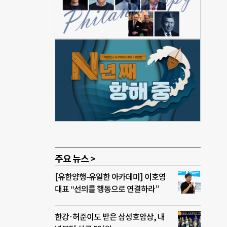
 1
결하는
 효율
키노
 소
연사로
후 누
 초
 확인
주요 뉴스 >
[유한양행-유일한 아카데미] 이호영
대표 “선의를 행동으로 연결하라”
한강·허준이도 받은 삼성호암상, 내