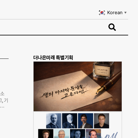
Korean
▼
Korean
▼
더나은미래 특별기획
 소
, 기
올해로
텔레
크 스
립녹색
능이