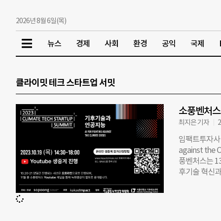
2026년 8월 6일(목)
뉴스
경제
사회
환경
공익
국제
클라이밋 테크 스타트업 서밋
소풍벤처스 
최지은 기자
2
임팩트투자사 소
against th
풍벤처스는 1
후기술 혁신과
2회차를 맞는
콤, 네이버랩스
타트업 관계자,
성장위원회와