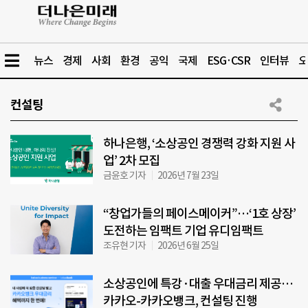
뉴스
경제
사회
환경
공익
국제
ESG·CSR
인터뷰
오
컨설팅
하나은행, ‘소상공인 경쟁력 강화 지원 사
업’ 2차 모집
금윤호 기자
2026년 7월 23일
“창업가들의 페이스메이커”…‘1호 상장’
도전하는 임팩트 기업 유디임팩트
조유현 기자
2026년 6월 25일
소상공인에 특강·대출 우대금리 제공…
카카오-카카오뱅크, 컨설팅 진행