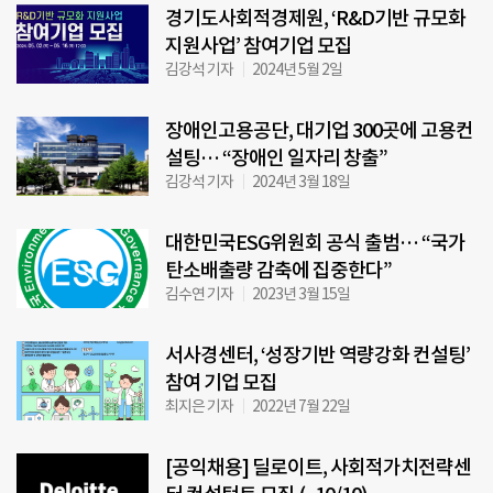
경기도사회적경제원, ‘R&D기반 규모화
지원사업’ 참여기업 모집
김강석 기자
2024년 5월 2일
장애인고용공단, 대기업 300곳에 고용컨
설팅… “장애인 일자리 창출”
김강석 기자
2024년 3월 18일
대한민국ESG위원회 공식 출범… “국가
탄소배출량 감축에 집중한다”
김수연 기자
2023년 3월 15일
서사경센터, ‘성장기반 역량강화 컨설팅’
참여 기업 모집
최지은 기자
2022년 7월 22일
[공익채용] 딜로이트, 사회적가치전략센