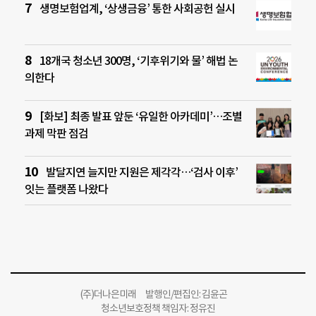
생명보험업계, ‘상생금융’ 통한 사회공헌 실시
18개국 청소년 300명, ‘기후위기와 물’ 해법 논
의한다
[화보] 최종 발표 앞둔 ‘유일한 아카데미’…조별
과제 막판 점검
발달지연 늘지만 지원은 제각각…‘검사 이후’
잇는 플랫폼 나왔다
(주)더나은미래 발행인/편집인: 김윤곤
청소년보호정책 책임자: 정유진