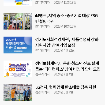
조유현 기자
2025년 11월 18일
iM뱅크, 지역 중소·중견기업 대상 ESG
컨설팅 추진
조유현 기자
2025년 10월 15일
경기도사회적경제원, ‘제품경쟁력 강화
지원사업’ 참여기업 모집
조유현 기자
2025년 4월 22일
생명보험재단, 다문화 청소년 진로 설계
돕는 ‘디디캠퍼스’ 참여 비영리 단체 모집
김규리 기자
2024년 7월 4일
LG전자, 협력업체 탄소배출 감축 지원
김강석 기자
2024년 5월 7일