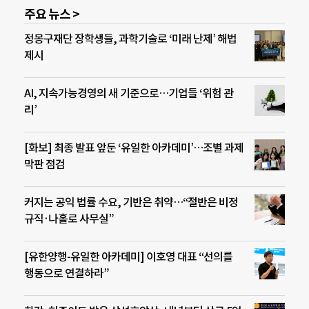
주요 뉴스 >
정몽구재단 장학생들, 과학기술로 ‘미래 난제’ 해법
제시
AI, 지속가능경영의 새 기준으로…기업들 ‘위험 관
리’
[화보] 최종 발표 앞둔 ‘유일한 아카데미’…조별 과제
막판 점검
커지는 공익 법률 수요, 기반은 취약…“절반은 비정
규직·나홀로 사무실”
[유한양행-유일한 아카데미] 이호영 대표 “선의를
행동으로 연결하라”