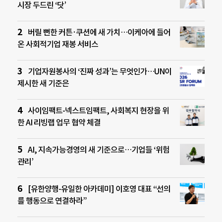
시장 두드린 ‘닷’
버릴 뻔한 커튼·쿠션에 새 가치…이케아에 들어
온 사회적기업 재봉 서비스
기업자원봉사의 ‘진짜 성과’는 무엇인가…UN이
제시한 새 기준은
사이임팩트-넥스트임팩트, 사회복지 현장을 위
한 AI 리빙랩 업무 협약 체결
AI, 지속가능경영의 새 기준으로…기업들 ‘위험
관리’
[유한양행-유일한 아카데미] 이호영 대표 “선의
를 행동으로 연결하라”