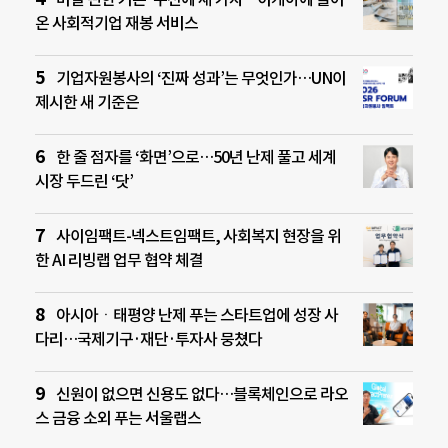
온 사회적기업 재봉 서비스
기업자원봉사의 ‘진짜 성과’는 무엇인가…UN이
제시한 새 기준은
한 줄 점자를 ‘화면’으로…50년 난제 풀고 세계
시장 두드린 ‘닷’
사이임팩트-넥스트임팩트, 사회복지 현장을 위
한 AI 리빙랩 업무 협약 체결
아시아ㆍ태평양 난제 푸는 스타트업에 성장 사
다리…국제기구·재단·투자사 뭉쳤다
신원이 없으면 신용도 없다…블록체인으로 라오
스 금융 소외 푸는 서울랩스