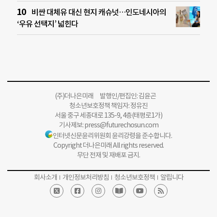
비싼 대체유 대신 현지 캐슈넛…인도네시아의
‘우유 선택지’ 넓힌다
(주)더나은미래 발행인/편집인: 김윤곤
청소년보호정책 책임자: 정유진
서울 중구 세종대로 135-9, 4층(태평로1가)
기사제보:
press@futurechosun.com
인터넷신문윤리위원회 윤리강령을 준수합니다.
Copyright 더나은미래 All rights reserved.
무단 전재 및 재배포 금지.
회사소개
개인정보처리방침
청소년보호정책
알립니다