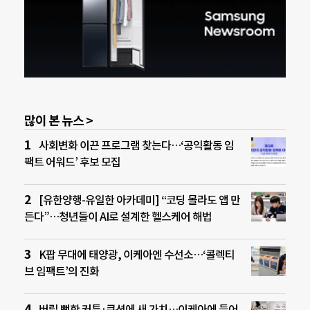
많이 본 뉴스 >
사회변화 이끈 프로그램 찾는다…‘공익활동 임
팩트 어워드’ 후보 모집
[유한양행-유일한 아카데미] “코딩 몰라도 앱 만
든다”…청년들이 AI로 설계한 헬스케어 해법
K팝 무대에 태양광, 이케아엔 수선소…‘콜렉티
브 임팩트’의 진화
버릴 뻔한 커튼·쿠션에 새 가치…이케아에 들어