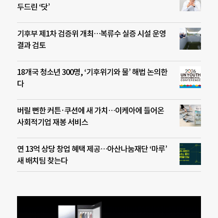
두드린 ‘닷’
기후부 제1차 검증위 개최…복류수 실증 시설 운영
결과 검토
18개국 청소년 300명, ‘기후위기와 물’ 해법 논의한
다
버릴 뻔한 커튼·쿠션에 새 가치…이케아에 들어온
사회적기업 재봉 서비스
연 13억 상당 창업 혜택 제공…아산나눔재단 ‘마루’
새 배치팀 찾는다