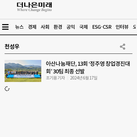
뉴스
경제
사회
환경
공익
국제
ESG·CSR
인터뷰
오
천성우
아산나눔재단, 13회 ‘정주영 창업경진대
회’ 30팀 최종 선발
조기용 기자
2024년 6월 17일