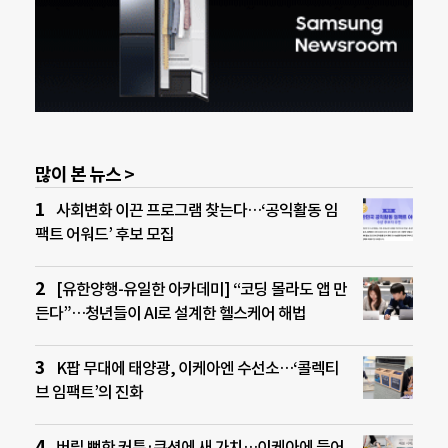
많이 본 뉴스 >
사회변화 이끈 프로그램 찾는다…‘공익활동 임
팩트 어워드’ 후보 모집
[유한양행-유일한 아카데미] “코딩 몰라도 앱 만
든다”…청년들이 AI로 설계한 헬스케어 해법
K팝 무대에 태양광, 이케아엔 수선소…‘콜렉티
브 임팩트’의 진화
버릴 뻔한 커튼·쿠션에 새 가치…이케아에 들어