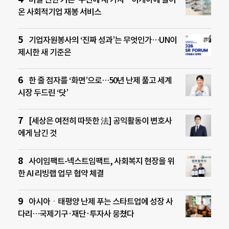
온 사회적기업 재봉 서비스
기업자원봉사의 ‘진짜 성과’는 무엇인가…UN이
제시한 새 기준은
한 줄 점자를 ‘화면’으로…50년 난제 풀고 세계
시장 두드린 ‘닷’
[세상은 여전히 따뜻한 法] 공익활동이 변호사
에게 남긴 것
사이임팩트-넥스트임팩트, 사회복지 현장을 위
한 AI 리빙랩 업무 협약 체결
아시아ㆍ태평양 난제 푸는 스타트업에 성장 사
다리…국제기구·재단·투자사 뭉쳤다