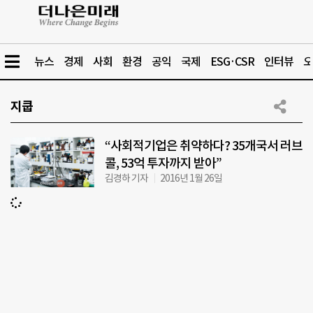
뉴스
경제
사회
환경
공익
국제
ESG·CSR
인터뷰
오
지쿱
“사회적기업은 취약하다? 35개국서 러브
콜, 53억 투자까지 받아”
김경하 기자
2016년 1월 26일