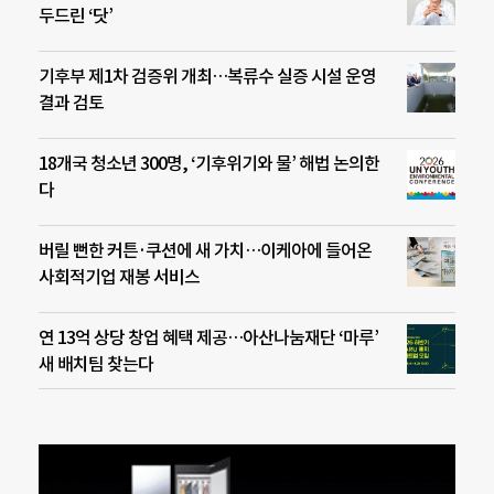
두드린 ‘닷’
기후부 제1차 검증위 개최…복류수 실증 시설 운영
결과 검토
18개국 청소년 300명, ‘기후위기와 물’ 해법 논의한
다
버릴 뻔한 커튼·쿠션에 새 가치…이케아에 들어온
사회적기업 재봉 서비스
연 13억 상당 창업 혜택 제공…아산나눔재단 ‘마루’
새 배치팀 찾는다