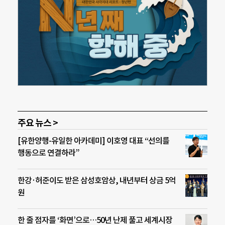
주요 뉴스 >
[유한양행-유일한 아카데미] 이호영 대표 “선의를
행동으로 연결하라”
한강·허준이도 받은 삼성호암상, 내년부터 상금 5억
원
한 줄 점자를 ‘화면’으로…50년 난제 풀고 세계시장