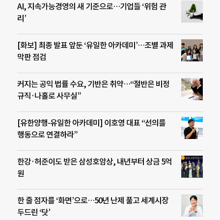
AI, 지속가능경영의 새 기준으로…기업들 ‘위험 관
리’
[화보] 최종 발표 앞둔 ‘유일한 아카데미’…조별 과제
막판 점검
커지는 공익 법률 수요, 기반은 취약…“절반은 비정
규직·나홀로 사무실”
[유한양행-유일한 아카데미] 이호영 대표 “선의를
행동으로 연결하라”
한강·허준이도 받은 삼성호암상, 내년부터 상금 5억
원
한 줄 점자를 ‘화면’으로…50년 난제 풀고 세계시장
두드린 ‘닷’