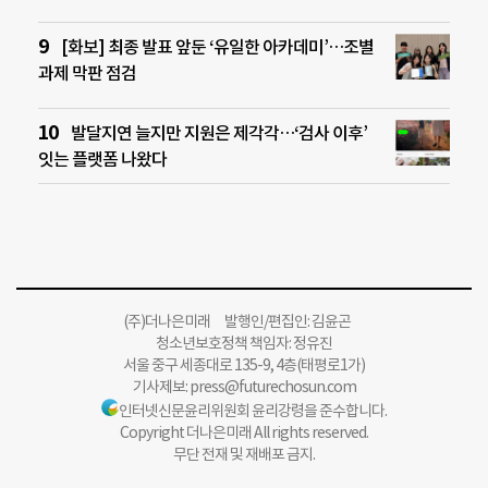
[화보] 최종 발표 앞둔 ‘유일한 아카데미’…조별
과제 막판 점검
발달지연 늘지만 지원은 제각각…‘검사 이후’
잇는 플랫폼 나왔다
(주)더나은미래 발행인/편집인: 김윤곤
청소년보호정책 책임자: 정유진
서울 중구 세종대로 135-9, 4층(태평로1가)
기사제보:
press@futurechosun.com
인터넷신문윤리위원회 윤리강령을 준수합니다.
Copyright 더나은미래 All rights reserved.
무단 전재 및 재배포 금지.