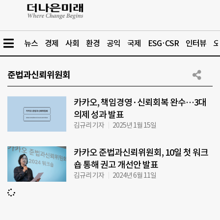
뉴스
경제
사회
환경
공익
국제
ESG·CSR
인터뷰
오
준법과신뢰위원회
카카오, 책임경영·신뢰회복 완수…3대
의제 성과 발표
김규리 기자
2025년 1월 15일
카카오 준법과신뢰위원회, 10일 첫 워크
숍 통해 권고 개선안 발표
김규리 기자
2024년 6월 11일