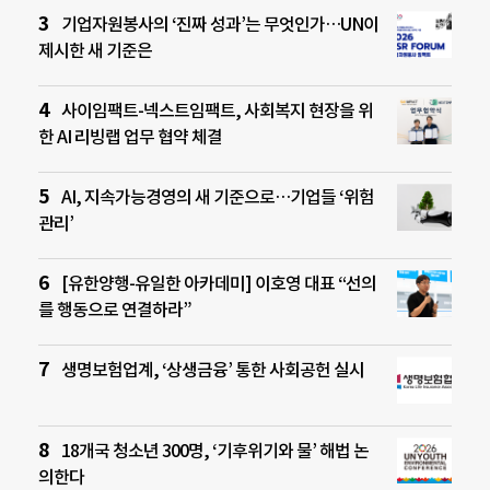
기업자원봉사의 ‘진짜 성과’는 무엇인가…UN이
제시한 새 기준은
사이임팩트-넥스트임팩트, 사회복지 현장을 위
한 AI 리빙랩 업무 협약 체결
AI, 지속가능경영의 새 기준으로…기업들 ‘위험
관리’
[유한양행-유일한 아카데미] 이호영 대표 “선의
를 행동으로 연결하라”
생명보험업계, ‘상생금융’ 통한 사회공헌 실시
18개국 청소년 300명, ‘기후위기와 물’ 해법 논
의한다