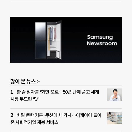
많이 본 뉴스 >
한 줄 점자를 ‘화면’으로…50년 난제 풀고 세계
시장 두드린 ‘닷’
버릴 뻔한 커튼·쿠션에 새 가치…이케아에 들어
온 사회적기업 재봉 서비스