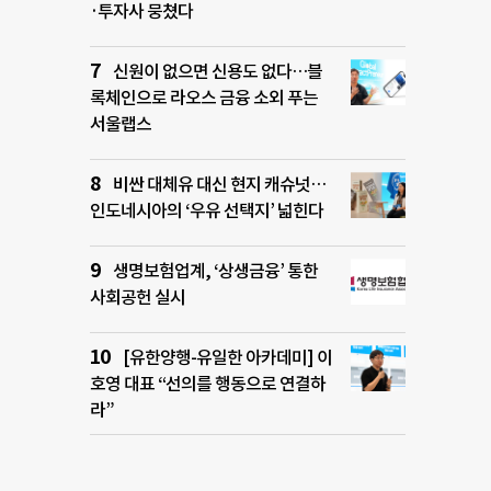
·투자사 뭉쳤다
신원이 없으면 신용도 없다…블
록체인으로 라오스 금융 소외 푸는
서울랩스
비싼 대체유 대신 현지 캐슈넛…
인도네시아의 ‘우유 선택지’ 넓힌다
생명보험업계, ‘상생금융’ 통한
사회공헌 실시
[유한양행-유일한 아카데미] 이
호영 대표 “선의를 행동으로 연결하
라”