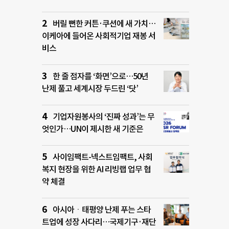
버릴 뻔한 커튼·쿠션에 새 가치…
이케아에 들어온 사회적기업 재봉 서
비스
한 줄 점자를 ‘화면’으로…50년
난제 풀고 세계시장 두드린 ‘닷’
기업자원봉사의 ‘진짜 성과’는 무
엇인가…UN이 제시한 새 기준은
사이임팩트-넥스트임팩트, 사회
복지 현장을 위한 AI 리빙랩 업무 협
약 체결
아시아ㆍ태평양 난제 푸는 스타
트업에 성장 사다리…국제기구·재단