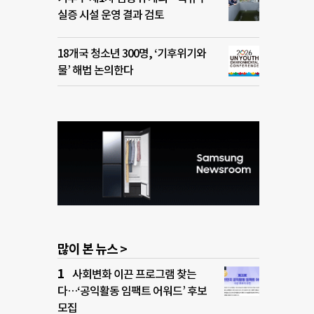
실증 시설 운영 결과 검토
18개국 청소년 300명, ‘기후위기와
물’ 해법 논의한다
많이 본 뉴스 >
사회변화 이끈 프로그램 찾는
다…‘공익활동 임팩트 어워드’ 후보
모집