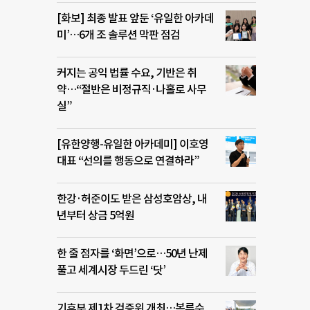
[화보] 최종 발표 앞둔 ‘유일한 아카데
미’…6개 조 솔루션 막판 점검
커지는 공익 법률 수요, 기반은 취
약…“절반은 비정규직·나홀로 사무
실”
[유한양행-유일한 아카데미] 이호영
대표 “선의를 행동으로 연결하라”
한강·허준이도 받은 삼성호암상, 내
년부터 상금 5억원
한 줄 점자를 ‘화면’으로…50년 난제
풀고 세계시장 두드린 ‘닷’
기후부 제1차 검증위 개최…복류수