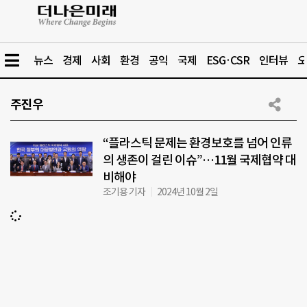
뉴스
경제
사회
환경
공익
국제
ESG·CSR
인터뷰
오
주진우
“플라스틱 문제는 환경보호를 넘어 인류
의 생존이 걸린 이슈”…11월 국제협약 대
비해야
조기용 기자
2024년 10월 2일