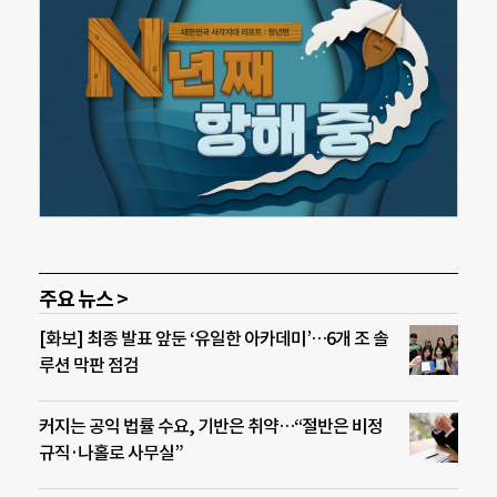
주요 뉴스 >
[화보] 최종 발표 앞둔 ‘유일한 아카데미’…6개 조 솔
루션 막판 점검
커지는 공익 법률 수요, 기반은 취약…“절반은 비정
규직·나홀로 사무실”