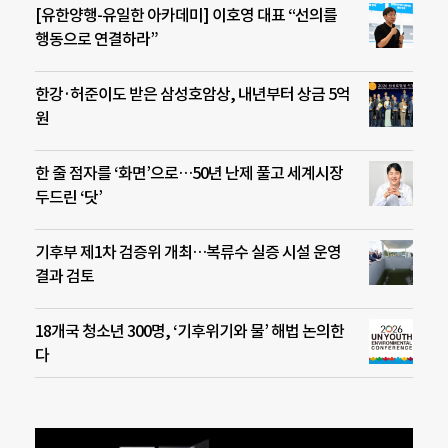
[유한양행-유일한 아카데미] 이호영 대표 “선의를
행동으로 연결하라”
한강·허준이도 받은 삼성호암상, 내년부터 상금 5억
원
한 줄 점자를 ‘화면’으로…50년 난제 풀고 세계시장
두드린 ‘닷’
기후부 제1차 검증위 개최…복류수 실증 시설 운영
결과 검토
18개국 청소년 300명, ‘기후위기와 물’ 해법 논의한
다