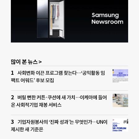
많이 본 뉴스 >
사회변화 이끈 프로그램 찾는다…‘공익활동 임
팩트 어워드’ 후보 모집
버릴 뻔한 커튼·쿠션에 새 가치…이케아에 들어
온 사회적기업 재봉 서비스
기업자원봉사의 ‘진짜 성과’는 무엇인가…UN이
제시한 새 기준은