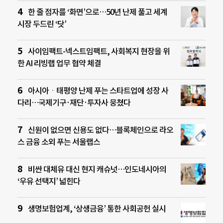
한 줄 점자를 ‘화면’으로…50년 난제 풀고 세계
시장 두드린 ‘닷’
사이임팩트-넥스트임팩트, 사회복지 현장을 위
한 AI 리빙랩 업무 협약 체결
아시아ㆍ태평양 난제 푸는 스타트업에 성장 사
다리…국제기구·재단·투자사 뭉쳤다
신원이 없으면 신용도 없다…블록체인으로 라오
스 금융 소외 푸는 서울랩스
비싼 대체유 대신 현지 캐슈넛…인도네시아의
‘우유 선택지’ 넓힌다
생명보험업계, ‘상생금융’ 통한 사회공헌 실시