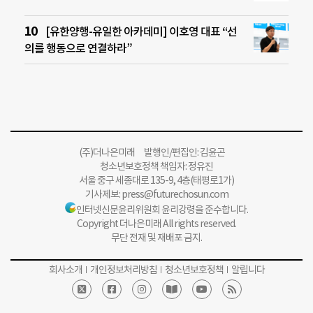
[유한양행-유일한 아카데미] 이호영 대표 “선
의를 행동으로 연결하라”
(주)더나은미래 발행인/편집인: 김윤곤
청소년보호정책 책임자: 정유진
서울 중구 세종대로 135-9, 4층(태평로1가)
기사제보:
press@futurechosun.com
인터넷신문윤리위원회 윤리강령을 준수합니다.
Copyright 더나은미래 All rights reserved.
무단 전재 및 재배포 금지.
회사소개
개인정보처리방침
청소년보호정책
알립니다