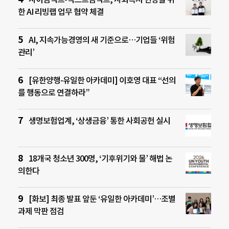
한 AI 리빙랩 업무 협약 체결
AI, 지속가능경영의 새 기준으로…기업들 ‘위험
관리’
[유한양행-유일한 아카데미] 이호영 대표 “선의
를 행동으로 연결하라”
생명보험업계, ‘상생금융’ 통한 사회공헌 실시
18개국 청소년 300명, ‘기후위기와 물’ 해법 논
의한다
[화보] 최종 발표 앞둔 ‘유일한 아카데미’…조별
과제 막판 점검