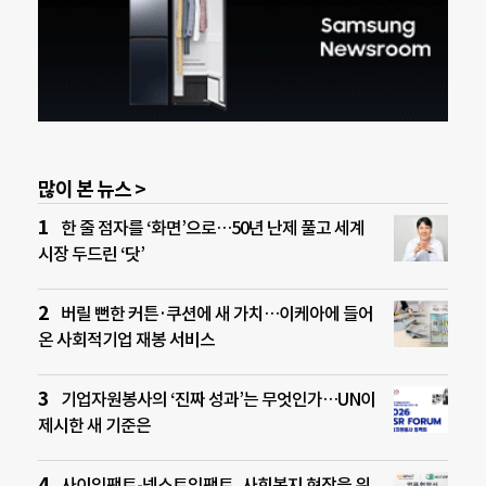
많이 본 뉴스 >
한 줄 점자를 ‘화면’으로…50년 난제 풀고 세계
시장 두드린 ‘닷’
버릴 뻔한 커튼·쿠션에 새 가치…이케아에 들어
온 사회적기업 재봉 서비스
기업자원봉사의 ‘진짜 성과’는 무엇인가…UN이
제시한 새 기준은
사이임팩트-넥스트임팩트, 사회복지 현장을 위