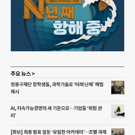
주요 뉴스 >
정몽구재단 장학생들, 과학기술로 ‘미래 난제’ 해법
제시
AI, 지속가능경영의 새 기준으로…기업들 ‘위험 관
리’
[화보] 최종 발표 앞둔 ‘유일한 아카데미’…조별 과제