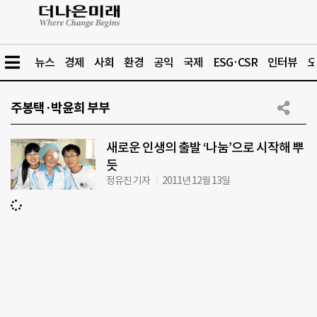
뉴스
경제
사회
환경
공익
국제
ESG·CSR
인터뷰
오
주봉택·박윤희 부부
새로운 인생의 출발 ‘나눔’으로 시작해 뿌
듯
정유진 기자
2011년 12월 13일