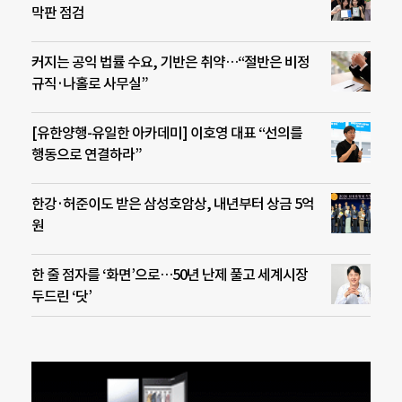
막판 점검
커지는 공익 법률 수요, 기반은 취약…“절반은 비정
규직·나홀로 사무실”
[유한양행-유일한 아카데미] 이호영 대표 “선의를
행동으로 연결하라”
한강·허준이도 받은 삼성호암상, 내년부터 상금 5억
원
한 줄 점자를 ‘화면’으로…50년 난제 풀고 세계시장
두드린 ‘닷’