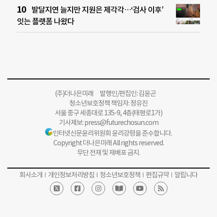
발달지연 늘지만 지원은 제각각…‘검사 이후’
잇는 플랫폼 나왔다
(주)더나은미래 발행인/편집인: 김윤곤
청소년보호정책 책임자: 정유진
서울 중구 세종대로 135-9, 4층(태평로1가)
기사제보:
press@futurechosun.com
인터넷신문윤리위원회 윤리강령을 준수합니다.
Copyright 더나은미래 All rights reserved.
무단 전재 및 재배포 금지.
회사소개
개인정보처리방침
청소년보호정책
편집규약
알립니다