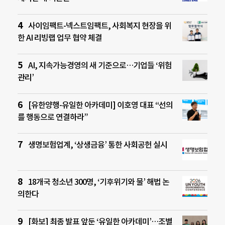
사이임팩트-넥스트임팩트, 사회복지 현장을 위
한 AI 리빙랩 업무 협약 체결
AI, 지속가능경영의 새 기준으로…기업들 ‘위험
관리’
[유한양행-유일한 아카데미] 이호영 대표 “선의
를 행동으로 연결하라”
생명보험업계, ‘상생금융’ 통한 사회공헌 실시
18개국 청소년 300명, ‘기후위기와 물’ 해법 논
의한다
[화보] 최종 발표 앞둔 ‘유일한 아카데미’…조별