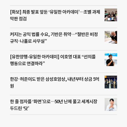
[화보] 최종 발표 앞둔 ‘유일한 아카데미’…조별 과제
막판 점검
커지는 공익 법률 수요, 기반은 취약…“절반은 비정
규직·나홀로 사무실”
[유한양행-유일한 아카데미] 이호영 대표 “선의를
행동으로 연결하라”
한강·허준이도 받은 삼성호암상, 내년부터 상금 5억
원
한 줄 점자를 ‘화면’으로…50년 난제 풀고 세계시장
두드린 ‘닷’