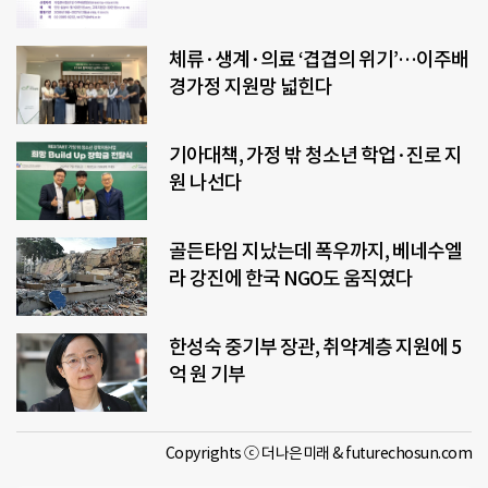
체류·생계·의료 ‘겹겹의 위기’…이주배
경가정 지원망 넓힌다
기아대책, 가정 밖 청소년 학업·진로 지
원 나선다
골든타임 지났는데 폭우까지, 베네수엘
라 강진에 한국 NGO도 움직였다
한성숙 중기부 장관, 취약계층 지원에 5
억 원 기부
Copyrights ⓒ 더나은미래 & futurechosun.com