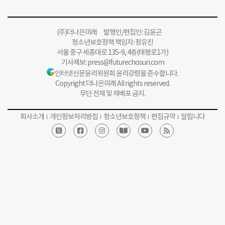
(주)더나은미래 발행인/편집인: 김윤곤
청소년보호정책 책임자: 정유진
서울 중구 세종대로 135-9, 4층(태평로1가)
기사제보:
press@futurechosun.com
인터넷신문윤리위원회 윤리강령을 준수합니다.
Copyright 더나은미래 All rights reserved.
무단 전재 및 재배포 금지.
회사소개
개인정보처리방침
청소년보호정책
편집규약
알립니다