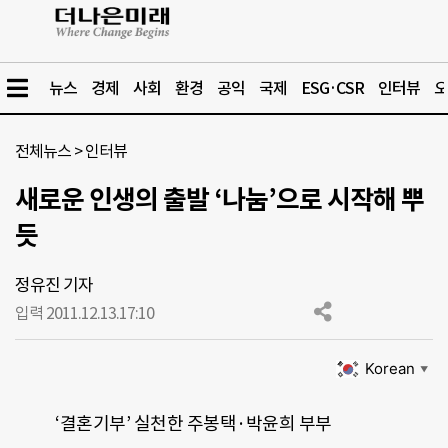
뉴스
경제
사회
환경
공익
국제
ESG·CSR
인터뷰
오
전체뉴스
>
인터뷰
새로운 인생의 출발 ‘나눔’으로 시작해 뿌
듯
정유진 기자
입력 2011.12.13.
17:10
Korean
▼
‘결혼기부’ 실천한 주봉택·박윤희 부부