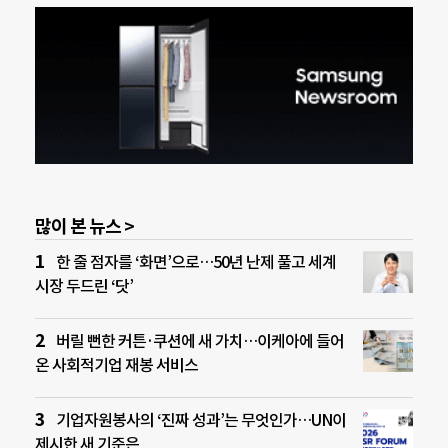
많이 본 뉴스 >
한 줄 점자를 ‘화면’으로…50년 난제 풀고 세계
시장 두드린 ‘닷’
버릴 뻔한 커튼·쿠션에 새 가치…이케아에 들어
온 사회적기업 재봉 서비스
기업자원봉사의 ‘진짜 성과’는 무엇인가…UN이
제시한 새 기준은