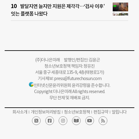
발달지연 늘지만 지원은 제각각…‘검사 이후’
잇는 플랫폼 나왔다
(주)더나은미래 발행인/편집인: 김윤곤
청소년보호정책 책임자: 정유진
서울 중구 세종대로 135-9, 4층(태평로1가)
기사제보:
press@futurechosun.com
인터넷신문윤리위원회 윤리강령을 준수합니다.
Copyright 더나은미래 All rights reserved.
무단 전재 및 재배포 금지.
회사소개
개인정보처리방침
청소년보호정책
편집규약
알립니다