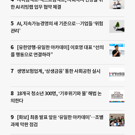
한 AI 리빙랩 업무 협약 체결
AI, 지속가능경영의 새 기준으로…기업들 ‘위험
관리’
[유한양행-유일한 아카데미] 이호영 대표 “선의
를 행동으로 연결하라”
생명보험업계, ‘상생금융’ 통한 사회공헌 실시
18개국 청소년 300명, ‘기후위기와 물’ 해법 논
의한다
[화보] 최종 발표 앞둔 ‘유일한 아카데미’…조별
과제 막판 점검