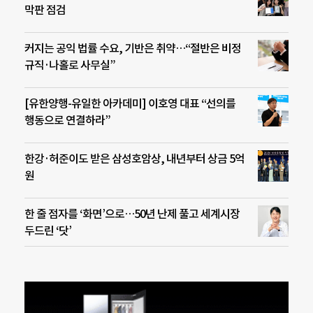
막판 점검
커지는 공익 법률 수요, 기반은 취약…“절반은 비정
규직·나홀로 사무실”
[유한양행-유일한 아카데미] 이호영 대표 “선의를
행동으로 연결하라”
한강·허준이도 받은 삼성호암상, 내년부터 상금 5억
원
한 줄 점자를 ‘화면’으로…50년 난제 풀고 세계시장
두드린 ‘닷’