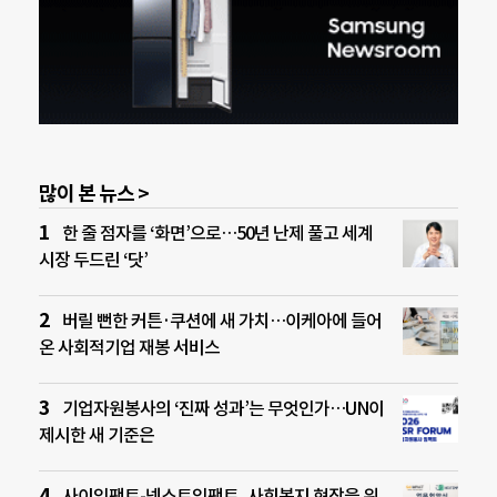
많이 본 뉴스 >
한 줄 점자를 ‘화면’으로…50년 난제 풀고 세계
시장 두드린 ‘닷’
버릴 뻔한 커튼·쿠션에 새 가치…이케아에 들어
온 사회적기업 재봉 서비스
기업자원봉사의 ‘진짜 성과’는 무엇인가…UN이
제시한 새 기준은
사이임팩트-넥스트임팩트, 사회복지 현장을 위