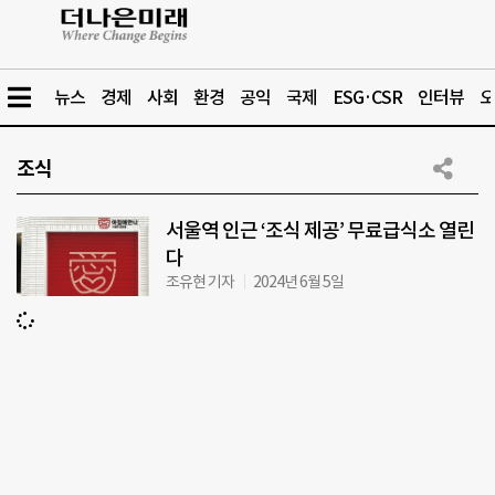
뉴스
경제
사회
환경
공익
국제
ESG·CSR
인터뷰
오
조식
서울역 인근 ‘조식 제공’ 무료급식소 열린
다
조유현 기자
2024년 6월 5일