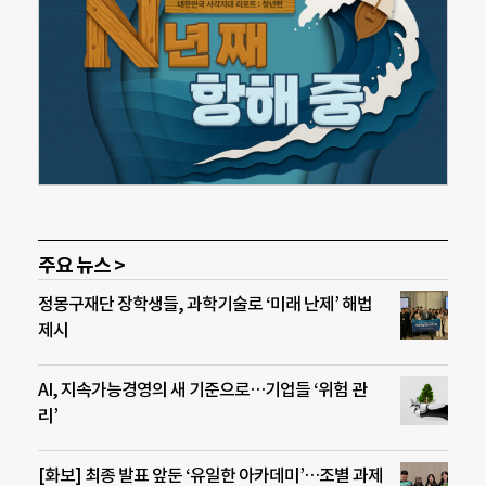
주요 뉴스 >
정몽구재단 장학생들, 과학기술로 ‘미래 난제’ 해법
제시
AI, 지속가능경영의 새 기준으로…기업들 ‘위험 관
리’
[화보] 최종 발표 앞둔 ‘유일한 아카데미’…조별 과제