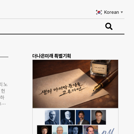
Korean
▼
Korean
▼
더나은미래 특별기획
의 노
 헌
력하
후재
“지
따라
 주
빴다.