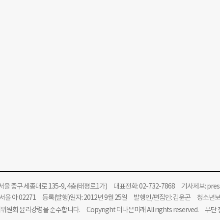
울 중구 세종대로 135-9, 4층(태평로1가) 대표전화: 02-732-7868 기사제보:
pre
울 아 02271 등록(발행)일자: 2012년 9월 25일 발행인/편집인: 김윤곤 청소년
위원회 윤리강령을 준수합니다.
Copyright 더나은미래 All rights reserved. 무