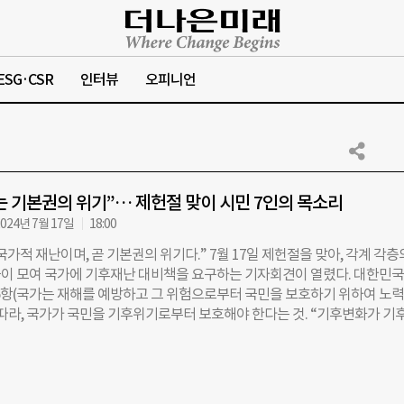
ESG·CSR
인터뷰
오피니언
 기본권의 위기”… 제헌절 맞이 시민 7인의 목소리
024년 7월 17일
18:00
가적 재난이며, 곧 기본권의 위기다.” 7월 17일 제헌절을 맞아, 각계 각층
이 모여 국가에 기후재난 대비책을 요구하는 기자회견이 열렸다. 대한민국
제6항(국가는 재해를 예방하고 그 위험으로부터 국민을 보호하기 위하여 노
 따라, 국가가 국민을 기후위기로부터 보호해야 한다는 것. “기후변화가 기
과 기본권을 침해하고 있다”는 참가자들의 목소리를 정리했다. 조선형 수녀 
은 단순한 기상이변이 아니다. 기후재난은 뿌리 깊은 불평등의 경계선을 
무너뜨리고 있다.” 장성수 오송참사 유가족 “1년 동안 참사 날 내가 도움을
후회 속에서 살았다. 그런데 정작 사건의 책임자들은 책임을 회피하기에 바