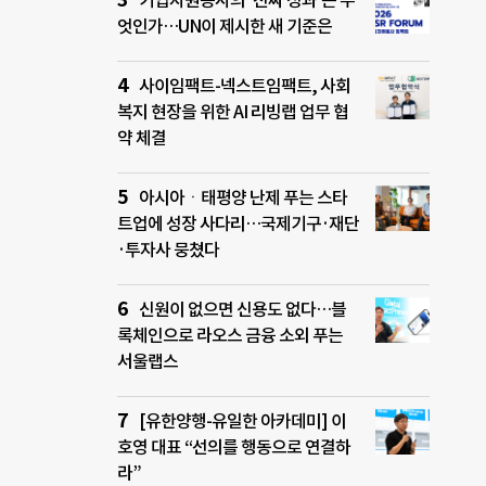
기업자원봉사의 ‘진짜 성과’는 무
엇인가…UN이 제시한 새 기준은
사이임팩트-넥스트임팩트, 사회
복지 현장을 위한 AI 리빙랩 업무 협
약 체결
아시아ㆍ태평양 난제 푸는 스타
트업에 성장 사다리…국제기구·재단
·투자사 뭉쳤다
신원이 없으면 신용도 없다…블
록체인으로 라오스 금융 소외 푸는
서울랩스
[유한양행-유일한 아카데미] 이
호영 대표 “선의를 행동으로 연결하
라”