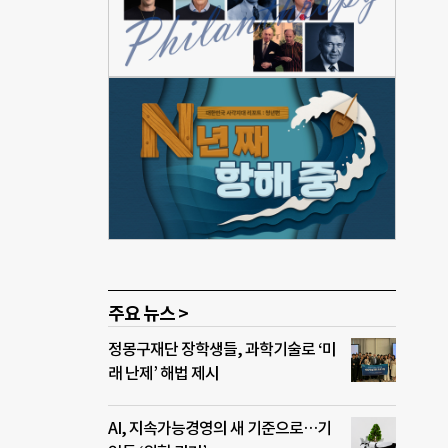
조사
 건설
철근
권리
고 일
격월로
 있
권고를
.”
주요 뉴스 >
정몽구재단 장학생들, 과학기술로 ‘미
래 난제’ 해법 제시
AI, 지속가능경영의 새 기준으로…기