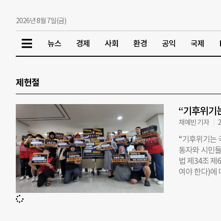
2026년 8월 7일(금)
뉴스
경제
사회
환경
공익
국제
제헌절
“기후위기는
채예빈 기자
2
“기후위기는 국
동자와 시민들
법 제34조 
여야 한다)에
난이 돼 일상
금의 기후재난
약한 생명부터 
지 못했다는 