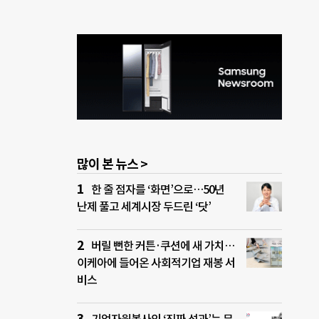
많이 본 뉴스 >
한 줄 점자를 ‘화면’으로…50년
난제 풀고 세계시장 두드린 ‘닷’
버릴 뻔한 커튼·쿠션에 새 가치…
이케아에 들어온 사회적기업 재봉 서
비스