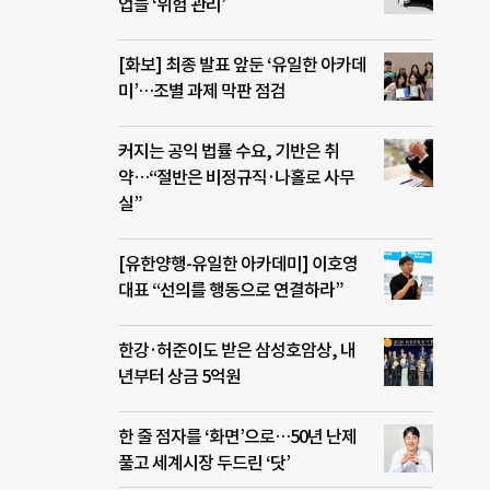
업들 ‘위험 관리’
[화보] 최종 발표 앞둔 ‘유일한 아카데
미’…조별 과제 막판 점검
커지는 공익 법률 수요, 기반은 취
약…“절반은 비정규직·나홀로 사무
실”
[유한양행-유일한 아카데미] 이호영
대표 “선의를 행동으로 연결하라”
한강·허준이도 받은 삼성호암상, 내
년부터 상금 5억원
한 줄 점자를 ‘화면’으로…50년 난제
풀고 세계시장 두드린 ‘닷’