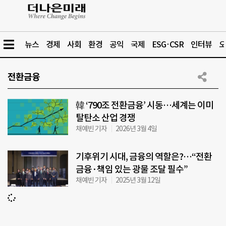
뉴스
경제
사회
환경
공익
국제
ESG·CSR
인터뷰
오
전환금융
韓 ‘790조 전환금융’ 시동…세계는 이미
탈탄소 산업 경쟁
채예빈 기자
2026년 3월 4일
기후위기 시대, 금융의 역할은?…“전환
금융·책임 있는 광물 조달 필수”
채예빈 기자
2025년 3월 12일