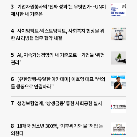
기업자원봉사의 ‘진짜 성과’는 무엇인가…UN이
제시한 새 기준은
사이임팩트-넥스트임팩트, 사회복지 현장을 위
한 AI 리빙랩 업무 협약 체결
AI, 지속가능경영의 새 기준으로…기업들 ‘위험
관리’
[유한양행-유일한 아카데미] 이호영 대표 “선의
를 행동으로 연결하라”
생명보험업계, ‘상생금융’ 통한 사회공헌 실시
18개국 청소년 300명, ‘기후위기와 물’ 해법 논
의한다