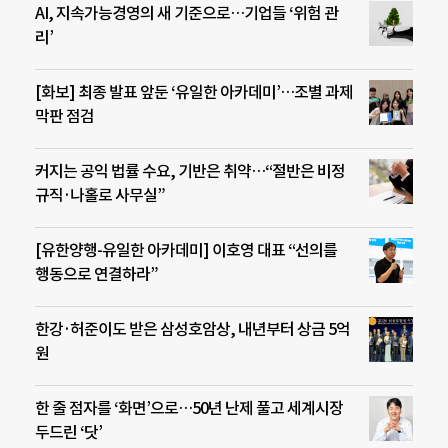
AI, 지속가능경영의 새 기준으로…기업들 ‘위험 관
리’
[화보] 최종 발표 앞둔 ‘유일한 아카데미’…조별 과제
막판 점검
커지는 공익 법률 수요, 기반은 취약…“절반은 비정
규직·나홀로 사무실”
[유한양행-유일한 아카데미] 이호영 대표 “선의를
행동으로 연결하라”
한강·허준이도 받은 삼성호암상, 내년부터 상금 5억
원
한 줄 점자를 ‘화면’으로…50년 난제 풀고 세계시장
두드린 ‘닷’