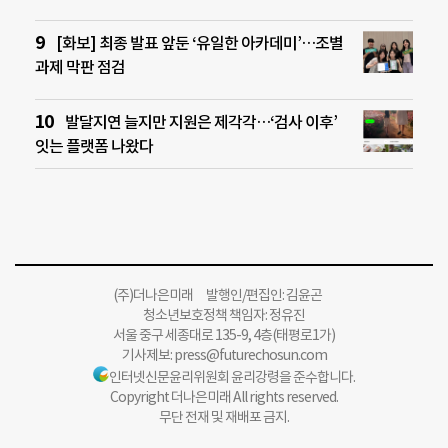
[화보] 최종 발표 앞둔 ‘유일한 아카데미’…조별
과제 막판 점검
발달지연 늘지만 지원은 제각각…‘검사 이후’
잇는 플랫폼 나왔다
(주)더나은미래 발행인/편집인: 김윤곤
청소년보호정책 책임자: 정유진
서울 중구 세종대로 135-9, 4층(태평로1가)
기사제보:
press@futurechosun.com
인터넷신문윤리위원회 윤리강령을 준수합니다.
Copyright 더나은미래 All rights reserved.
무단 전재 및 재배포 금지.