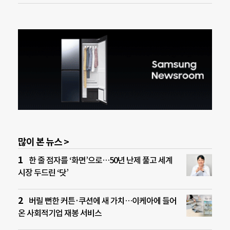
많이 본 뉴스 >
한 줄 점자를 ‘화면’으로…50년 난제 풀고 세계
시장 두드린 ‘닷’
버릴 뻔한 커튼·쿠션에 새 가치…이케아에 들어
온 사회적기업 재봉 서비스