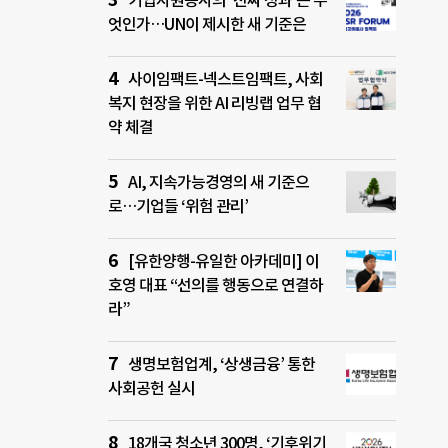
기업자원봉사의 ‘진짜 성과’는 무
엇인가…UN이 제시한 새 기준은
사이임팩트-넥스트임팩트, 사회
복지 현장을 위한 AI 리빙랩 업무 협
약 체결
AI, 지속가능경영의 새 기준으
로…기업들 ‘위험 관리’
[유한양행-유일한 아카데미] 이
호영 대표 “선의를 행동으로 연결하
라”
생명보험업계, ‘상생금융’ 통한
사회공헌 실시
18개국 청소년 300명, ‘기후위기