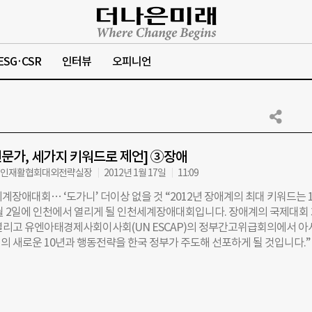
ESG·CSR
인터뷰
오피니언
전문가, 세가지 키워드로 제언] ③장애
애인재활협회대외전략실장
2012년 1월 17일
11:09
계장애대회… ‘도가니’ 더이상 없을 것 “2012년 장애계의 최대 키워드는 
1월 2일에 인천에서 열리게 될 인천세계장애대회입니다. 장애계의 국제대회 
열리고 유엔아태경제사회이사회(UN ESCAP)의 정부간고위급회의에서 아
의 새로운 10년과 행동전략을 한국 정부가 주도해 선포하게 될 것입니다.”
회의 조성민 대외전략 실장의 목소리에는 기대감이 실려 있었다. UN ES
터 10년 주기로 아시아태평양 장애인의 10년을 선포해왔다. 1차는 중국이, 
했고 2013년부터 2022년을 아우르는 3차는 한국이 주도해 선포하게 된다
서는 4년마다 열리는 세계재활협회(RI)대회가 개최됩니다. 80개국에서 1