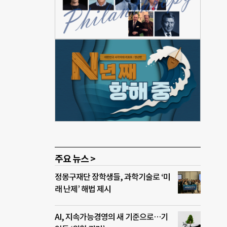
실천을
간파
지역
0년
최됩
 한국
가 스
도입입
산안
에게
.
반영되
주요 뉴스 >
정몽구재단 장학생들, 과학기술로 ‘미
래 난제’ 해법 제시
AI, 지속가능경영의 새 기준으로…기