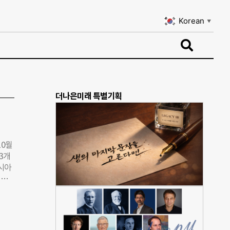
Korean
▼
Korean
▼
더나은미래 특별기획
10월
3개
시아
 한
CAP
2차
.
000