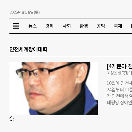
2026년 8월 8일(토)
뉴스
경제
사회
환경
공익
국제
인천세계장애대회
[4개분야 
조성민 한국장
10월에 인천세
24일부터 1
가 인천에서 
태평양 장애인
국장애인재활협
는 1993년부
는 일본이 주도
“그리고 민간에