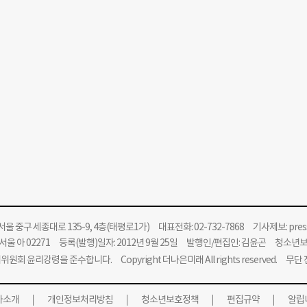
울 중구 세종대로 135-9, 4층(태평로1가) 대표전화: 02-732-7868 기사제보:
pre
울 아 02271 등록(발행)일자: 2012년 9월 25일 발행인/편집인: 김윤곤 청소년
위원회 윤리강령을 준수합니다.
Copyright 더나은미래 All rights reserved. 무
사소개
개인정보처리방침
청소년보호정책
편집규약
알립