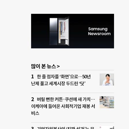
많이 본 뉴스 >
한 줄 점자를 ‘화면’으로…50년
난제 풀고 세계시장 두드린 ‘닷’
버릴 뻔한 커튼·쿠션에 새 가치…
이케아에 들어온 사회적기업 재봉 서
비스