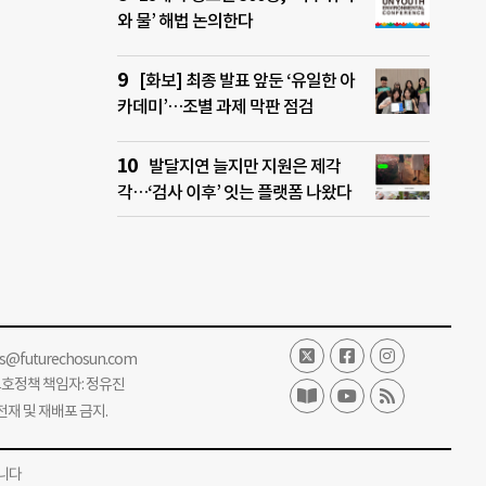
와 물’ 해법 논의한다
[화보] 최종 발표 앞둔 ‘유일한 아
카데미’…조별 과제 막판 점검
발달지연 늘지만 지원은 제각
각…‘검사 이후’ 잇는 플랫폼 나왔다
ss@futurechosun.com
보호정책 책임자: 정유진
단 전재 및 재배포 금지.
니다