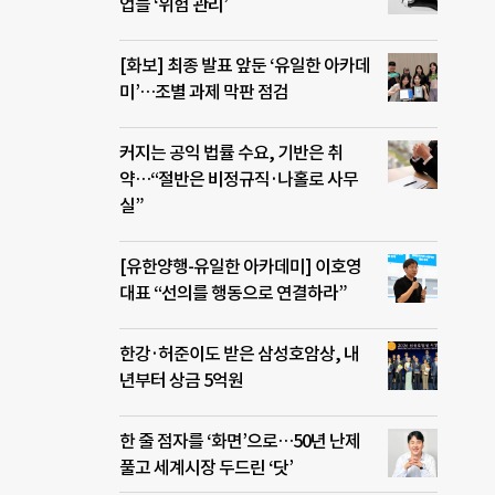
업들 ‘위험 관리’
[화보] 최종 발표 앞둔 ‘유일한 아카데
미’…조별 과제 막판 점검
커지는 공익 법률 수요, 기반은 취
약…“절반은 비정규직·나홀로 사무
실”
[유한양행-유일한 아카데미] 이호영
대표 “선의를 행동으로 연결하라”
한강·허준이도 받은 삼성호암상, 내
년부터 상금 5억원
한 줄 점자를 ‘화면’으로…50년 난제
풀고 세계시장 두드린 ‘닷’