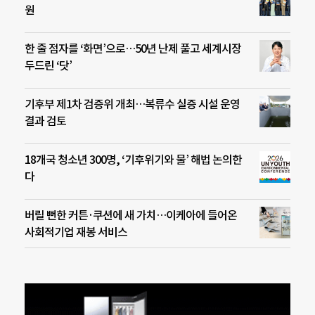
원
한 줄 점자를 ‘화면’으로…50년 난제 풀고 세계시장
두드린 ‘닷’
기후부 제1차 검증위 개최…복류수 실증 시설 운영
결과 검토
18개국 청소년 300명, ‘기후위기와 물’ 해법 논의한
다
버릴 뻔한 커튼·쿠션에 새 가치…이케아에 들어온
사회적기업 재봉 서비스