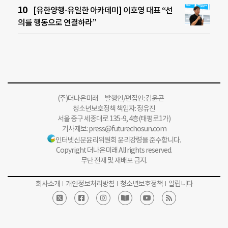
[유한양행-유일한 아카데미] 이호영 대표 “선
의를 행동으로 연결하라”
(주)더나은미래 발행인/편집인: 김윤곤
청소년보호정책 책임자: 정유진
서울 중구 세종대로 135-9, 4층(태평로1가)
기사제보:
press@futurechosun.com
인터넷신문윤리위원회 윤리강령을 준수합니다.
Copyright 더나은미래 All rights reserved.
무단 전재 및 재배포 금지.
회사소개
개인정보처리방침
청소년보호정책
알립니다