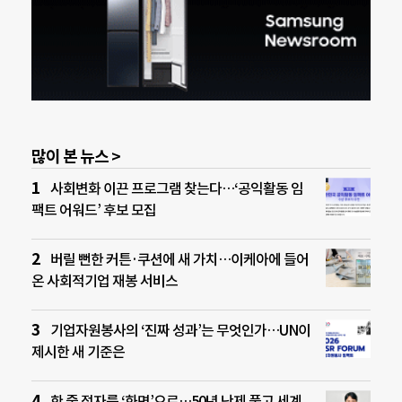
많이 본 뉴스 >
사회변화 이끈 프로그램 찾는다…‘공익활동 임
팩트 어워드’ 후보 모집
버릴 뻔한 커튼·쿠션에 새 가치…이케아에 들어
온 사회적기업 재봉 서비스
기업자원봉사의 ‘진짜 성과’는 무엇인가…UN이
제시한 새 기준은
한 줄 점자를 ‘화면’으로…50년 난제 풀고 세계