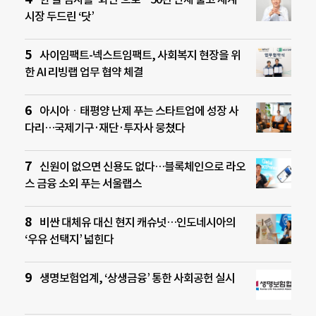
시장 두드린 ‘닷’
사이임팩트-넥스트임팩트, 사회복지 현장을 위
한 AI 리빙랩 업무 협약 체결
아시아ㆍ태평양 난제 푸는 스타트업에 성장 사
다리…국제기구·재단·투자사 뭉쳤다
신원이 없으면 신용도 없다…블록체인으로 라오
스 금융 소외 푸는 서울랩스
비싼 대체유 대신 현지 캐슈넛…인도네시아의
‘우유 선택지’ 넓힌다
생명보험업계, ‘상생금융’ 통한 사회공헌 실시