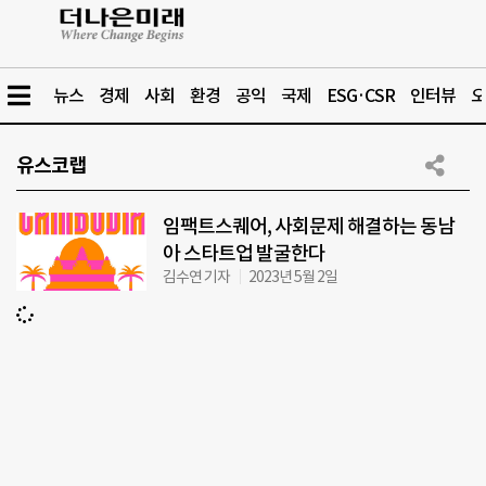
뉴스
경제
사회
환경
공익
국제
ESG·CSR
인터뷰
오
유스코랩
임팩트스퀘어, 사회문제 해결하는 동남
아 스타트업 발굴한다
김수연 기자
2023년 5월 2일