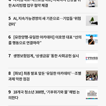
한 AI 리빙랩 업무 협약 체결
AI, 지속가능경영의 새 기준으로…기업들 ‘위험
관리’
[유한양행-유일한 아카데미] 이호영 대표 “선의
를 행동으로 연결하라”
생명보험업계, ‘상생금융’ 통한 사회공헌 실시
[화보] 최종 발표 앞둔 ‘유일한 아카데미’…조별
과제 막판 점검
18개국 청소년 300명, ‘기후위기와 물’ 해법 논
의한다