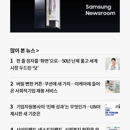
많이 본 뉴스 >
한 줄 점자를 ‘화면’으로…50년 난제 풀고 세계
시장 두드린 ‘닷’
버릴 뻔한 커튼·쿠션에 새 가치…이케아에 들어
온 사회적기업 재봉 서비스
기업자원봉사의 ‘진짜 성과’는 무엇인가…UN이
제시한 새 기준은
사이임팩트-넥스트임팩트, 사회복지 현장을 위