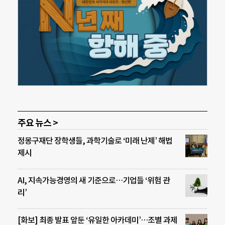
주요 뉴스 >
정몽구재단 장학생들, 과학기술로 ‘미래 난제’ 해법
제시
AI, 지속가능경영의 새 기준으로…기업들 ‘위험 관
리’
[화보] 최종 발표 앞둔 ‘유일한 아카데미’…조별 과제