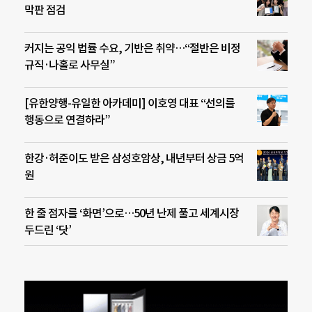
막판 점검
커지는 공익 법률 수요, 기반은 취약…“절반은 비정
규직·나홀로 사무실”
[유한양행-유일한 아카데미] 이호영 대표 “선의를
행동으로 연결하라”
한강·허준이도 받은 삼성호암상, 내년부터 상금 5억
원
한 줄 점자를 ‘화면’으로…50년 난제 풀고 세계시장
두드린 ‘닷’