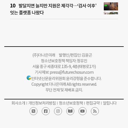
발달지연 늘지만 지원은 제각각…‘검사 이후’
잇는 플랫폼 나왔다
(주)더나은미래 발행인/편집인: 김윤곤
청소년보호정책 책임자: 정유진
서울 중구 세종대로 135-9, 4층(태평로1가)
기사제보:
press@futurechosun.com
인터넷신문윤리위원회 윤리강령을 준수합니다.
Copyright 더나은미래 All rights reserved.
무단 전재 및 재배포 금지.
회사소개
개인정보처리방침
청소년보호정책
편집규약
알립니다