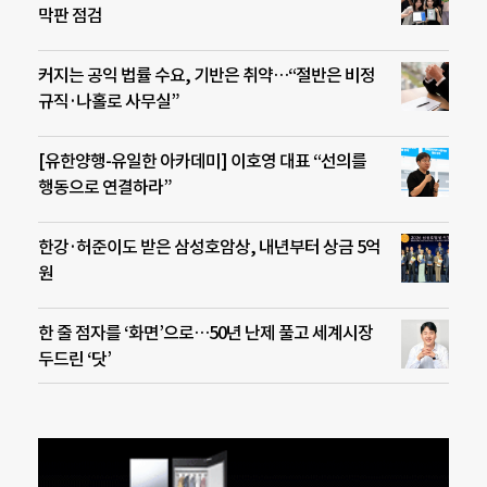
막판 점검
커지는 공익 법률 수요, 기반은 취약…“절반은 비정
규직·나홀로 사무실”
[유한양행-유일한 아카데미] 이호영 대표 “선의를
행동으로 연결하라”
한강·허준이도 받은 삼성호암상, 내년부터 상금 5억
원
한 줄 점자를 ‘화면’으로…50년 난제 풀고 세계시장
두드린 ‘닷’