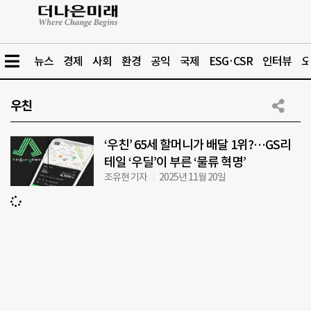
뉴스
경제
사회
환경
공익
국제
ESG·CSR
인터뷰
오
우친
‘우친’ 65세 할머니가 배달 1위?…GS리
테일 ‘우딜’이 부른 ‘물류 혁명’
조유현 기자
2025년 11월 20일