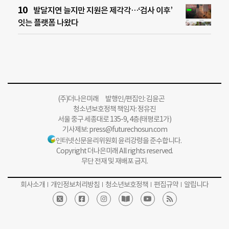
발달지연 늘지만 지원은 제각각…‘검사 이후’
잇는 플랫폼 나왔다
(주)더나은미래 발행인/편집인: 김윤곤
청소년보호정책 책임자: 정유진
서울 중구 세종대로 135-9, 4층(태평로1가)
기사제보:
press@futurechosun.com
인터넷신문윤리위원회 윤리강령을 준수합니다.
Copyright 더나은미래 All rights reserved.
무단 전재 및 재배포 금지.
회사소개
개인정보처리방침
청소년보호정책
편집규약
알립니다