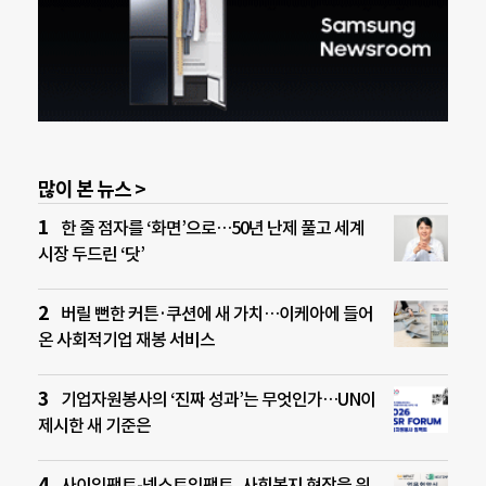
많이 본 뉴스 >
한 줄 점자를 ‘화면’으로…50년 난제 풀고 세계
시장 두드린 ‘닷’
버릴 뻔한 커튼·쿠션에 새 가치…이케아에 들어
온 사회적기업 재봉 서비스
기업자원봉사의 ‘진짜 성과’는 무엇인가…UN이
제시한 새 기준은
사이임팩트-넥스트임팩트, 사회복지 현장을 위