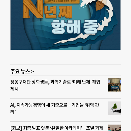
주요 뉴스 >
정몽구재단 장학생들, 과학기술로 ‘미래 난제’ 해법
제시
AI, 지속가능경영의 새 기준으로…기업들 ‘위험 관
리’
[화보] 최종 발표 앞둔 ‘유일한 아카데미’…조별 과제