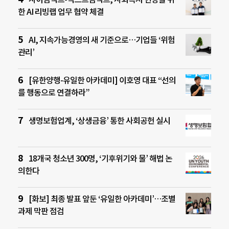
한 AI 리빙랩 업무 협약 체결
AI, 지속가능경영의 새 기준으로…기업들 ‘위험
관리’
[유한양행-유일한 아카데미] 이호영 대표 “선의
를 행동으로 연결하라”
생명보험업계, ‘상생금융’ 통한 사회공헌 실시
18개국 청소년 300명, ‘기후위기와 물’ 해법 논
의한다
[화보] 최종 발표 앞둔 ‘유일한 아카데미’…조별
과제 막판 점검