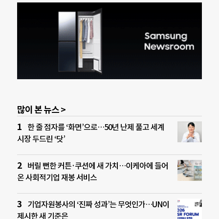
많이 본 뉴스 >
한 줄 점자를 ‘화면’으로…50년 난제 풀고 세계
시장 두드린 ‘닷’
버릴 뻔한 커튼·쿠션에 새 가치…이케아에 들어
온 사회적기업 재봉 서비스
기업자원봉사의 ‘진짜 성과’는 무엇인가…UN이
제시한 새 기준은