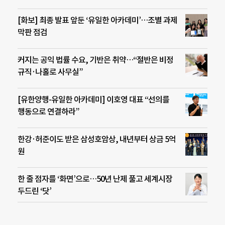
[화보] 최종 발표 앞둔 ‘유일한 아카데미’…조별 과제
막판 점검
커지는 공익 법률 수요, 기반은 취약…“절반은 비정
규직·나홀로 사무실”
[유한양행-유일한 아카데미] 이호영 대표 “선의를
행동으로 연결하라”
한강·허준이도 받은 삼성호암상, 내년부터 상금 5억
원
한 줄 점자를 ‘화면’으로…50년 난제 풀고 세계시장
두드린 ‘닷’