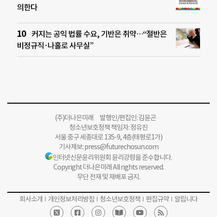
의한다
커지는 공익 법률 수요, 기반은 취약…“절반은
비정규직·나홀로 사무실”
(주)더나은미래 발행인/편집인: 김윤곤
청소년보호정책 책임자: 정유진
서울 중구 세종대로 135-9, 4층(태평로1가)
기사제보:
press@futurechosun.com
인터넷신문윤리위원회 윤리강령을 준수합니다.
Copyright 더나은미래 All rights reserved.
무단 전재 및 재배포 금지.
회사소개
개인정보처리방침
청소년보호정책
편집규약
알립니다