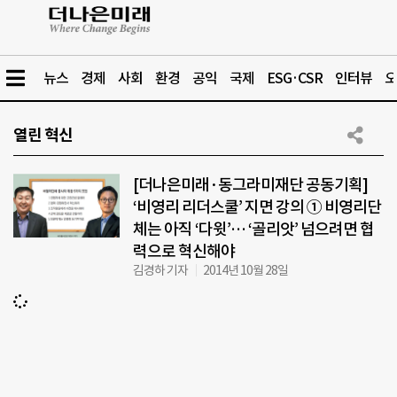
뉴스
경제
사회
환경
공익
국제
ESG·CSR
인터뷰
오
열린 혁신
[더나은미래·동그라미재단 공동기획]
‘비영리 리더스쿨’ 지면 강의 ① 비영리단
체는 아직 ‘다윗’… ‘골리앗’ 넘으려면 협
력으로 혁신해야
김경하 기자
2014년 10월 28일