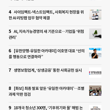
사이임팩트-넥스트임팩트, 사회복지 현장을 위
한 AI 리빙랩 업무 협약 체결
AI, 지속가능경영의 새 기준으로…기업들 ‘위험
관리’
[유한양행-유일한 아카데미] 이호영 대표 “선의
를 행동으로 연결하라”
생명보험업계, ‘상생금융’ 통한 사회공헌 실시
[화보] 최종 발표 앞둔 ‘유일한 아카데미’…조별
과제 막판 점검
18개국 청소년 300명, ‘기후위기와 물’ 해법 논