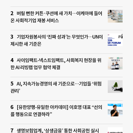
버릴 뻔한 커튼·쿠션에 새 가치…이케아에 들어
온 사회적기업 재봉 서비스
기업자원봉사의 ‘진짜 성과’는 무엇인가…UN이
제시한 새 기준은
사이임팩트-넥스트임팩트, 사회복지 현장을 위
한 AI 리빙랩 업무 협약 체결
AI, 지속가능경영의 새 기준으로…기업들 ‘위험
관리’
[유한양행-유일한 아카데미] 이호영 대표 “선의
를 행동으로 연결하라”
생명보험업계, ‘상생금융’ 통한 사회공헌 실시