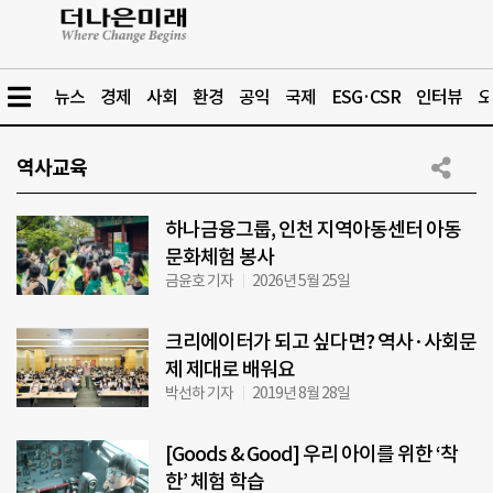
뉴스
경제
사회
환경
공익
국제
ESG·CSR
인터뷰
오
역사교육
하나금융그룹, 인천 지역아동센터 아동
문화체험 봉사
금윤호 기자
2026년 5월 25일
크리에이터가 되고 싶다면? 역사·사회문
제 제대로 배워요
박선하 기자
2019년 8월 28일
[Goods & Good] 우리 아이를 위한 ‘착
한’ 체험 학습