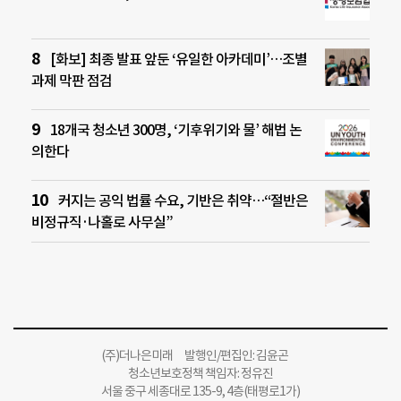
[화보] 최종 발표 앞둔 ‘유일한 아카데미’…조별
과제 막판 점검
18개국 청소년 300명, ‘기후위기와 물’ 해법 논
의한다
커지는 공익 법률 수요, 기반은 취약…“절반은
비정규직·나홀로 사무실”
(주)더나은미래 발행인/편집인: 김윤곤
청소년보호정책 책임자: 정유진
서울 중구 세종대로 135-9, 4층(태평로1가)