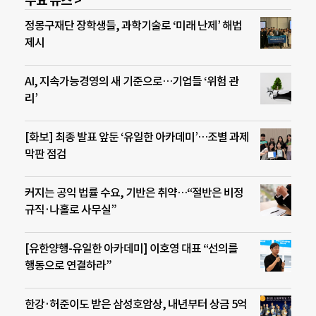
주요 뉴스 >
정몽구재단 장학생들, 과학기술로 ‘미래 난제’ 해법
제시
AI, 지속가능경영의 새 기준으로…기업들 ‘위험 관
리’
[화보] 최종 발표 앞둔 ‘유일한 아카데미’…조별 과제
막판 점검
커지는 공익 법률 수요, 기반은 취약…“절반은 비정
규직·나홀로 사무실”
[유한양행-유일한 아카데미] 이호영 대표 “선의를
행동으로 연결하라”
한강·허준이도 받은 삼성호암상, 내년부터 상금 5억