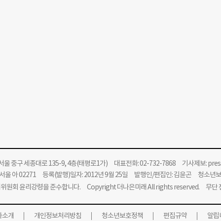
울 중구 세종대로 135-9, 4층(태평로1가) 대표전화: 02-732-7868 기사제보:
pre
울 아 02271 등록(발행)일자: 2012년 9월 25일 발행인/편집인: 김윤곤 청소년
위원회 윤리강령을 준수합니다.
Copyright 더나은미래 All rights reserved. 무
사소개
개인정보처리방침
청소년보호정책
편집규약
알립