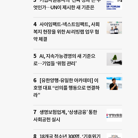
기업자원봉사의 ‘진짜 성과’는 무
엇인가…UN이 제시한 새 기준은
사이임팩트-넥스트임팩트, 사회
복지 현장을 위한 AI 리빙랩 업무 협
약 체결
AI, 지속가능경영의 새 기준으
로…기업들 ‘위험 관리’
[유한양행-유일한 아카데미] 이
호영 대표 “선의를 행동으로 연결하
라”
생명보험업계, ‘상생금융’ 통한
사회공헌 실시
18개국 청소년 300명, ‘기후위기