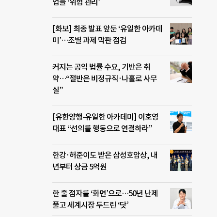
업들 ‘위험 관리’
[화보] 최종 발표 앞둔 ‘유일한 아카데
미’…조별 과제 막판 점검
커지는 공익 법률 수요, 기반은 취
약…“절반은 비정규직·나홀로 사무
실”
[유한양행-유일한 아카데미] 이호영
대표 “선의를 행동으로 연결하라”
한강·허준이도 받은 삼성호암상, 내
년부터 상금 5억원
한 줄 점자를 ‘화면’으로…50년 난제
풀고 세계시장 두드린 ‘닷’