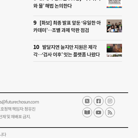
와 물’ 해법 논의한다
[화보] 최종 발표 앞둔 ‘유일한 아
카데미’…조별 과제 막판 점검
발달지연 늘지만 지원은 제각
각…‘검사 이후’ 잇는 플랫폼 나왔다
ss@futurechosun.com
보호정책 책임자: 정유진
단 전재 및 재배포 금지.
니다