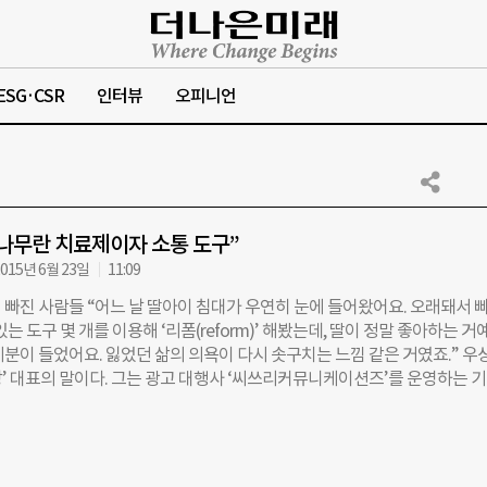
ESG·CSR
인터뷰
오피니언
나무란 치료제이자 소통 도구”
015년 6월 23일
11:09
 빠진 사람들 “어느 날 딸아이 침대가 우연히 눈에 들어왔어요. 오래돼서 
있는 도구 몇 개를 이용해 ‘리폼(reform)’ 해봤는데, 딸이 정말 좋아하는 거
기분이 들었어요. 잃었던 삶의 의욕이 다시 솟구치는 느낌 같은 거였죠.” 우
공방’ 대표의 말이다. 그는 광고 대행사 ‘씨쓰리커뮤니케이션즈’를 운영하는 
왕시에 ‘상상공방’이라는 이름의 목공방을 운영하는 디자이너다. 공방에선 
 구할 수 있는 폐목재를 활용해 공공을 위한 제품을 만든다. 그가 처음 나
 건 ‘시련’ 덕분이었다. “5년 전 믿었던 동료에게 30억원에 달하는 사기를
 제 빚이 됐죠. 그 여파로 우울증과 대인기피증을 심하게 앓았어요. ‘어떻게