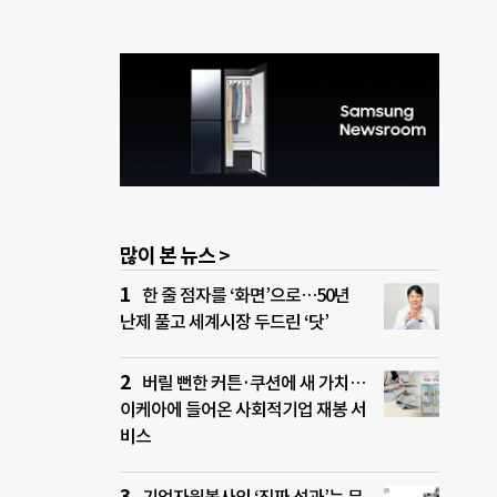
많이 본 뉴스 >
한 줄 점자를 ‘화면’으로…50년
난제 풀고 세계시장 두드린 ‘닷’
버릴 뻔한 커튼·쿠션에 새 가치…
이케아에 들어온 사회적기업 재봉 서
비스