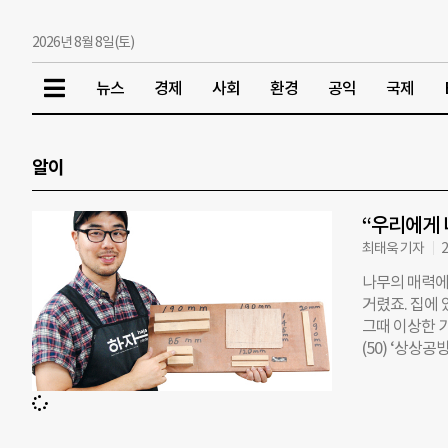
2026년 8월 8일(토)
뉴스
경제
사회
환경
공익
국제
알이
“우리에게 
최태욱 기자
2
나무의 매력에
거렸죠. 집에 
그때 이상한 
(50) ‘상상
이자 경기 의
주변에서 쉽게
관심을 갖게 된
어요. 고스란히