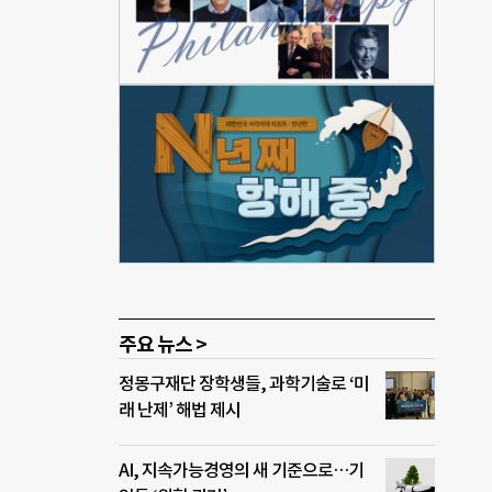
가 됐
 일
다.
 법이
상경
 믿
 벽
 3
주요 뉴스 >
정몽구재단 장학생들, 과학기술로 ‘미
래 난제’ 해법 제시
AI, 지속가능경영의 새 기준으로…기