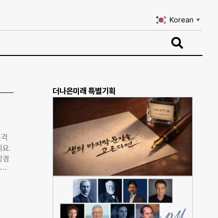
Korean
▼
Korean
▼
더나은미래 특별기획
삐걱
예요.
상경
기업가
주로
무에
 당했
 죽