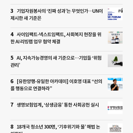
기업자원봉사의 ‘진짜 성과’는 무엇인가…UN이
제시한 새 기준은
사이임팩트-넥스트임팩트, 사회복지 현장을 위
한 AI 리빙랩 업무 협약 체결
AI, 지속가능경영의 새 기준으로…기업들 ‘위험
관리’
[유한양행-유일한 아카데미] 이호영 대표 “선의
를 행동으로 연결하라”
생명보험업계, ‘상생금융’ 통한 사회공헌 실시
18개국 청소년 300명, ‘기후위기와 물’ 해법 논