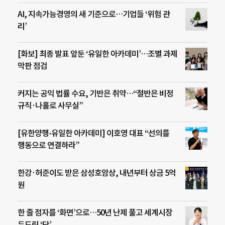
AI, 지속가능경영의 새 기준으로…기업들 ‘위험 관
리’
[화보] 최종 발표 앞둔 ‘유일한 아카데미’…조별 과제
막판 점검
커지는 공익 법률 수요, 기반은 취약…“절반은 비정
규직·나홀로 사무실”
[유한양행-유일한 아카데미] 이호영 대표 “선의를
행동으로 연결하라”
한강·허준이도 받은 삼성호암상, 내년부터 상금 5억
원
한 줄 점자를 ‘화면’으로…50년 난제 풀고 세계시장
두드린 ‘닷’