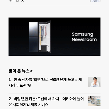
많이 본 뉴스 >
한 줄 점자를 ‘화면’으로…50년 난제 풀고 세계
시장 두드린 ‘닷’
버릴 뻔한 커튼·쿠션에 새 가치…이케아에 들어
온 사회적기업 재봉 서비스