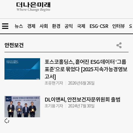
뉴스
경제
사회
환경
공익
국제
ESG·CSR
인터뷰
오
안전보건
포스코홀딩스, 흩어진 ESG 데이터 ‘그룹
표준’으로 묶었다 [2025 지속가능경영보
고서]
조유현 기자
2026년 6월 26일
DL이앤씨, 안전보건자문위원회 출범
조기용 기자
2024년 7월 30일