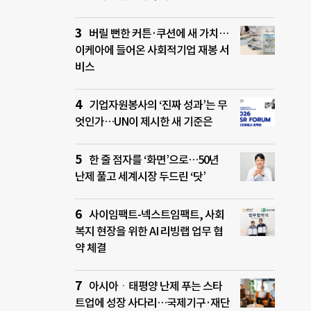
버릴 뻔한 커튼·쿠션에 새 가치…
이케아에 들어온 사회적기업 재봉 서
비스
기업자원봉사의 ‘진짜 성과’는 무
엇인가…UN이 제시한 새 기준은
한 줄 점자를 ‘화면’으로…50년
난제 풀고 세계시장 두드린 ‘닷’
사이임팩트-넥스트임팩트, 사회
복지 현장을 위한 AI 리빙랩 업무 협
약 체결
아시아ㆍ태평양 난제 푸는 스타
트업에 성장 사다리…국제기구·재단