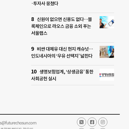
·투자사 뭉쳤다
신원이 없으면 신용도 없다…블
록체인으로 라오스 금융 소외 푸는
서울랩스
비싼 대체유 대신 현지 캐슈넛…
인도네시아의 ‘우유 선택지’ 넓힌다
생명보험업계, ‘상생금융’ 통한
사회공헌 실시
ss@futurechosun.com