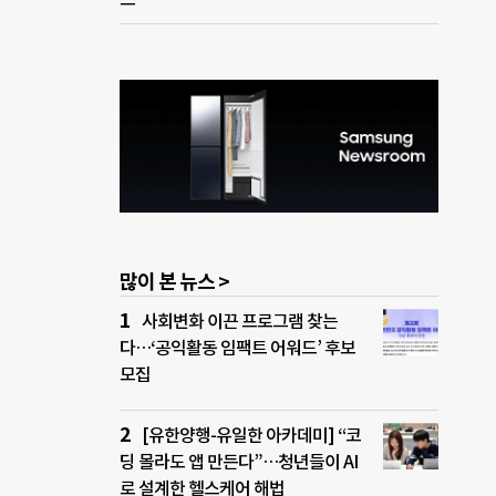
많이 본 뉴스 >
사회변화 이끈 프로그램 찾는
다…‘공익활동 임팩트 어워드’ 후보
모집
[유한양행-유일한 아카데미] “코
딩 몰라도 앱 만든다”…청년들이 AI
로 설계한 헬스케어 해법