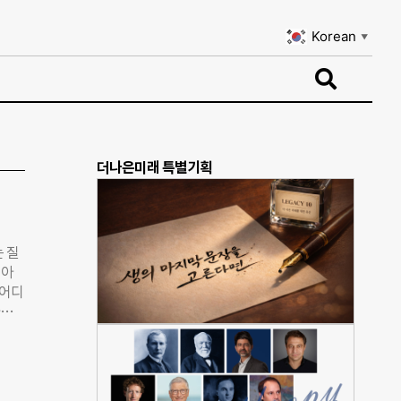
Korean
▼
Korean
▼
더나은미래 특별기획
 질
 아
 어디
아동
인과
문가
 김