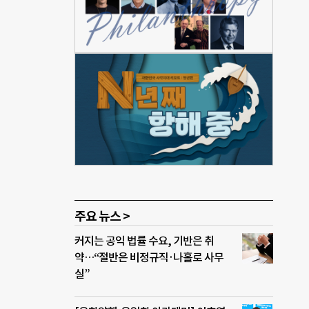
 이
부모교
전우
 하며
 때도
 가
연구를
보다
 어떻
 시작
하니
주요 뉴스 >
커지는 공익 법률 수요, 기반은 취
약…“절반은 비정규직·나홀로 사무
실”