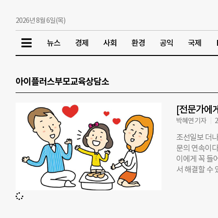
2026년 8월 6일(목)
뉴스
경제
사회
환경
공익
국제
아이플러스부모교육상담소
[전문가에게
박혜연 기자
2
조선일보 더나
문의 연속이다.
이에게 꼭 들
서 해결할 수 
복지 NGO 
오프라인에서 취
대, 부모교육 
Q&A 전문을