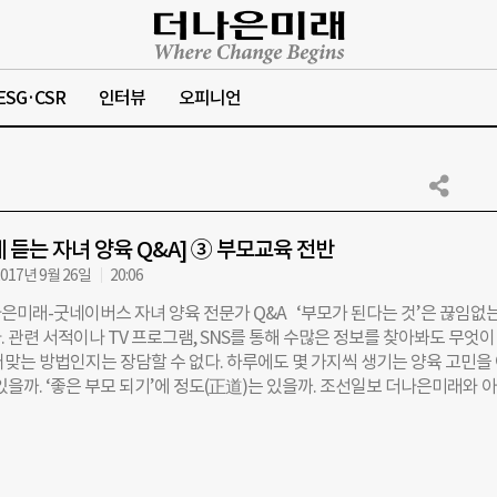
ESG·CSR
인터뷰
오피니언
 듣는 자녀 양육 Q&A] ③ 부모교육 전반
017년 9월 26일
20:06
은미래-굿네이버스 자녀 양육 전문가 Q&A ‘부모가 된다는 것’은 끊임없는
 관련 서적이나 TV 프로그램, SNS를 통해 수많은 정보를 찾아봐도 무엇이
어맞는 방법인지는 장담할 수 없다. 하루에도 몇 가지씩 생기는 양육 고민을
있을까. ‘좋은 부모 되기’에 정도(正道)는 있을까. 조선일보 더나은미래와 
굿네이버스는 자녀 양육에 대한 부모들의 고민과 궁금증 150여 가지를 온라
합(9/6~8일, 3일간)했다. 이를 보건, 심리 정서, 교육 및 학교생활, 아동학
전반 등 5개 영역의 전문가 6인에게 물었다. 더나은미래 온라인을 통해 전
 공개한다. [도움 주신 전문가 명단=김길수 충남서부아동보호전문기관 관장,