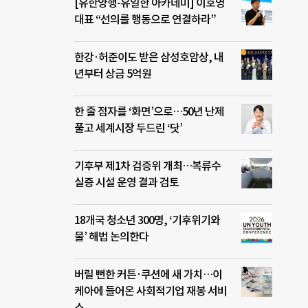
[유한양행-유일한 아카데미] 이호영
대표 “선의를 행동으로 연결하라”
한강·허준이도 받은 삼성호암상, 내
년부터 상금 5억원
한 줄 점자를 ‘화면’으로…50년 난제
풀고 세계시장 두드린 ‘닷’
기후부 제1차 검증위 개최…복류수
실증 시설 운영 결과 검토
18개국 청소년 300명, ‘기후위기와
물’ 해법 논의한다
버릴 뻔한 커튼·쿠션에 새 가치…이
케아에 들어온 사회적기업 재봉 서비
스