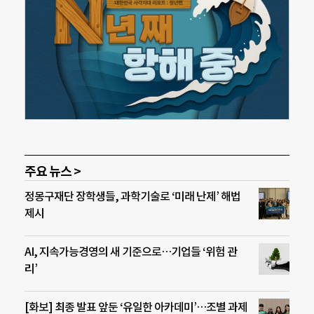
주요 뉴스 >
정몽구재단 장학생들, 과학기술로 ‘미래 난제’ 해법
제시
AI, 지속가능경영의 새 기준으로…기업들 ‘위험 관
리’
[화보] 최종 발표 앞둔 ‘유일한 아카데미’…조별 과제