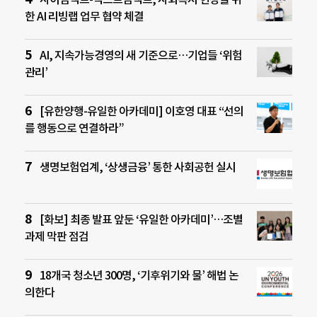
한 AI 리빙랩 업무 협약 체결
AI, 지속가능경영의 새 기준으로…기업들 ‘위험
관리’
[유한양행-유일한 아카데미] 이호영 대표 “선의
를 행동으로 연결하라”
생명보험업계, ‘상생금융’ 통한 사회공헌 실시
[화보] 최종 발표 앞둔 ‘유일한 아카데미’…조별
과제 막판 점검
18개국 청소년 300명, ‘기후위기와 물’ 해법 논
의한다