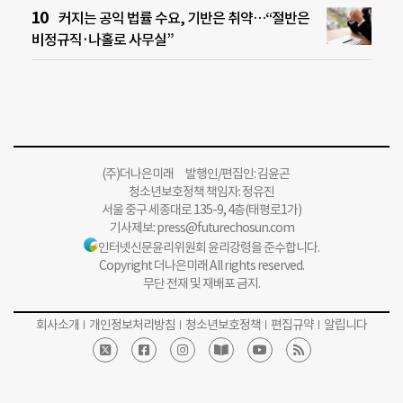
커지는 공익 법률 수요, 기반은 취약…“절반은
비정규직·나홀로 사무실”
(주)더나은미래 발행인/편집인: 김윤곤
청소년보호정책 책임자: 정유진
서울 중구 세종대로 135-9, 4층(태평로1가)
기사제보:
press@futurechosun.com
인터넷신문윤리위원회 윤리강령을 준수합니다.
Copyright 더나은미래 All rights reserved.
무단 전재 및 재배포 금지.
회사소개
개인정보처리방침
청소년보호정책
편집규약
알립니다