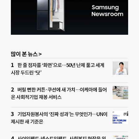
많이 본 뉴스 >
한 줄 점자를 ‘화면’으로…50년 난제 풀고 세계
시장 두드린 ‘닷’
버릴 뻔한 커튼·쿠션에 새 가치…이케아에 들어
온 사회적기업 재봉 서비스
기업자원봉사의 ‘진짜 성과’는 무엇인가…UN이
제시한 새 기준은
사이임팩트-넥스트임팩트, 사회복지 현장을 위