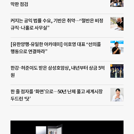
막판 점검
커지는 공익 법률 수요, 기반은 취약…“절반은 비정
규직·나홀로 사무실”
[유한양행-유일한 아카데미] 이호영 대표 “선의를
행동으로 연결하라”
한강·허준이도 받은 삼성호암상, 내년부터 상금 5억
원
한 줄 점자를 ‘화면’으로…50년 난제 풀고 세계시장
두드린 ‘닷’