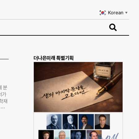
Korean
▼
Korean
▼
더나은미래 특별기획
계 분
너가
과학재
인터
헌
’,
기부
‘신문