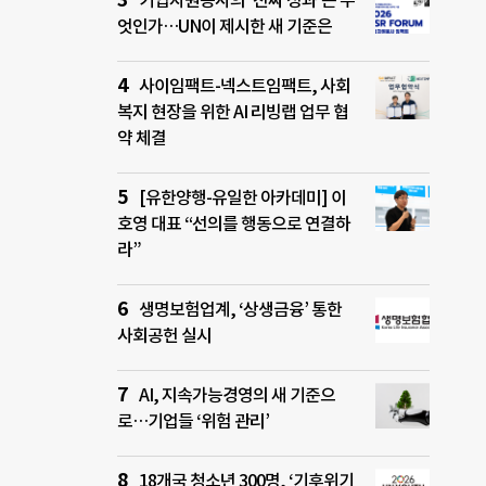
기업자원봉사의 ‘진짜 성과’는 무
엇인가…UN이 제시한 새 기준은
사이임팩트-넥스트임팩트, 사회
복지 현장을 위한 AI 리빙랩 업무 협
약 체결
[유한양행-유일한 아카데미] 이
호영 대표 “선의를 행동으로 연결하
라”
생명보험업계, ‘상생금융’ 통한
사회공헌 실시
AI, 지속가능경영의 새 기준으
로…기업들 ‘위험 관리’
18개국 청소년 300명, ‘기후위기