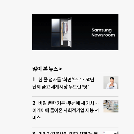
많이 본 뉴스 >
한 줄 점자를 ‘화면’으로…50년
난제 풀고 세계시장 두드린 ‘닷’
버릴 뻔한 커튼·쿠션에 새 가치…
이케아에 들어온 사회적기업 재봉 서
비스