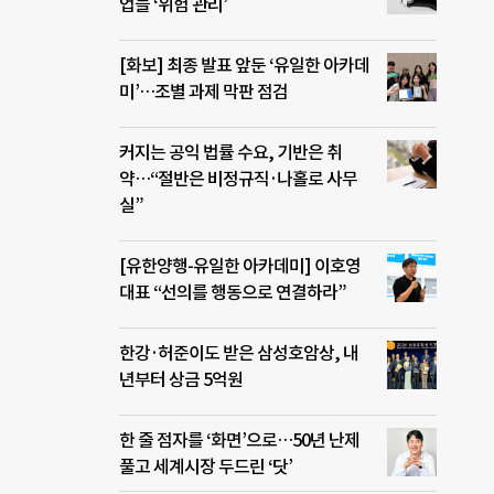
업들 ‘위험 관리’
[화보] 최종 발표 앞둔 ‘유일한 아카데
미’…조별 과제 막판 점검
커지는 공익 법률 수요, 기반은 취
약…“절반은 비정규직·나홀로 사무
실”
[유한양행-유일한 아카데미] 이호영
대표 “선의를 행동으로 연결하라”
한강·허준이도 받은 삼성호암상, 내
년부터 상금 5억원
한 줄 점자를 ‘화면’으로…50년 난제
풀고 세계시장 두드린 ‘닷’