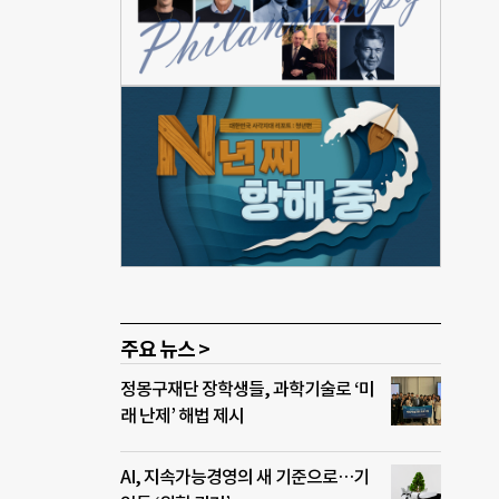
장은
큼 학
으며,
서 시
로 지
인터파
천문학
 취임
이던
주요 뉴스 >
정몽구재단 장학생들, 과학기술로 ‘미
래 난제’ 해법 제시
AI, 지속가능경영의 새 기준으로…기