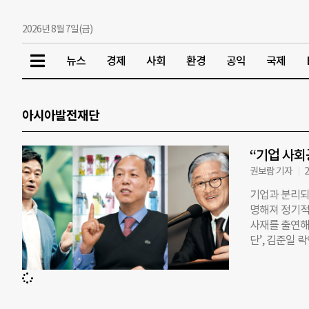
2026년 8월 7일(금)
뉴스
경제
사회
환경
공익
국제
아시아발전재단
“기업 사회
권보람 기자
2
기업과 분리되
명해져 정기적
사재를 출연해
단’, 김준일 
파크 회장의 
목적으로 설립됐
‘아시아 인재 
까지…재단 설립