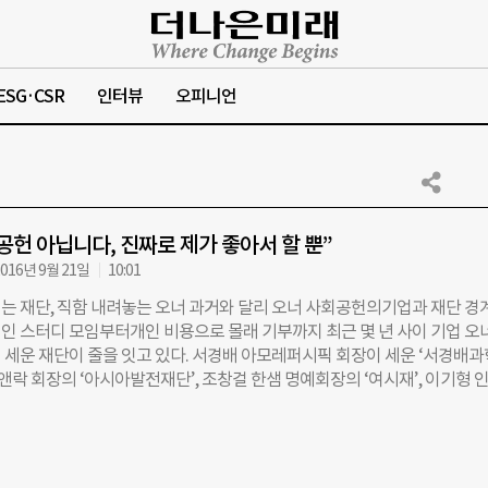
ESG·CSR
인터뷰
오피니언
공헌 아닙니다, 진짜로 제가 좋아서 할 뿐”
016년 9월 21일
10:01
는 재단, 직함 내려놓는 오너 과거와 달리 오너 사회공헌의기업과 재단 경
인 스터디 모임부터개인 비용으로 몰래 기부까지 최근 몇 년 사이 기업 오
 세운 재단이 줄을 잇고 있다. 서경배 아모레퍼시픽 회장이 세운 ‘서경배
락앤락 회장의 ‘아시아발전재단’, 조창걸 한샘 명예회장의 ‘여시재’, 이기형 
‘카오스재단’ 등이 대표적이다. 기존 기업 재단이 비슷비슷한 형태의 사회공
다면, 최근 세워진 재단들은 ‘민간 싱크탱크(Think Tank)’, ‘기초과학 연구
육성’ 등 설립 목적과 방향이 명확한 것이 특징이다. ◇공부 모임부터 몰래 
 원천은 ‘개인적 관심’ 지난달 정식 출범한 ‘한국형 싱크탱크’ 여시재는 