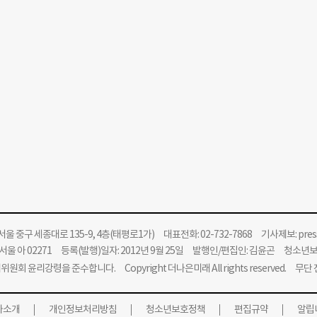
울 중구 세종대로 135-9, 4층(태평로1가) 대표전화: 02-732-7868 기사제보:
pre
울 아 02271 등록(발행)일자: 2012년 9월 25일 발행인/편집인: 김윤곤 청소년
위원회 윤리강령을 준수합니다.
Copyright 더나은미래 All rights reserved. 무
사소개
개인정보처리방침
청소년보호정책
편집규약
알립