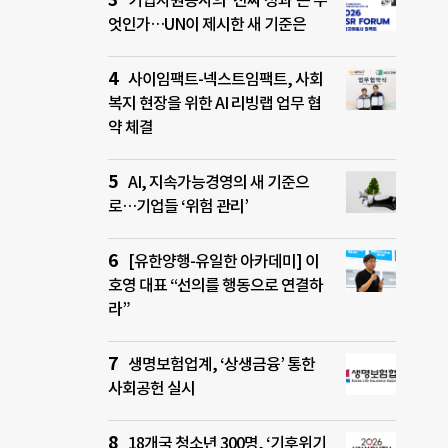
기업자원봉사의 ‘진짜 성과’는 무
엇인가…UN이 제시한 새 기준은
사이임팩트-넥스트임팩트, 사회
복지 현장을 위한 AI 리빙랩 업무 협
약 체결
AI, 지속가능경영의 새 기준으
로…기업들 ‘위험 관리’
[유한양행-유일한 아카데미] 이
호영 대표 “선의를 행동으로 연결하
라”
생명보험업계, ‘상생금융’ 통한
사회공헌 실시
18개국 청소년 300명, ‘기후위기