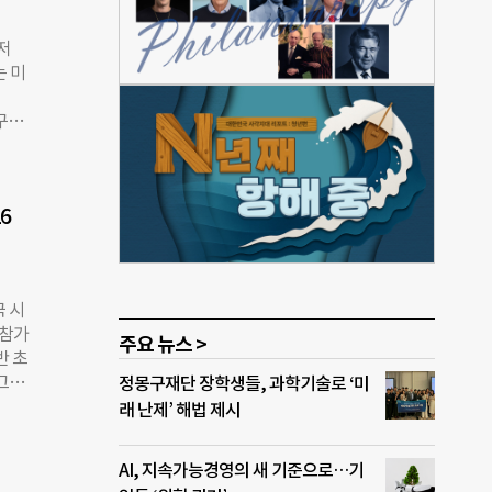
을 주
장 업
저
 AI
는 미
태계를
킨서
구축,
로컴
 경
 역
이자
TM
한국의
6
시장
 확
나,
지 체
국 시
 진
 참가
글로
주요 뉴스 >
반 초
트워킹
로그램
정몽구재단 장학생들, 과학기술로 ‘미
리더
 운영
래 난제’ 해법 제시
 초
기능
을 공
운영
AI, 지속가능경영의 새 기준으로…기
회에