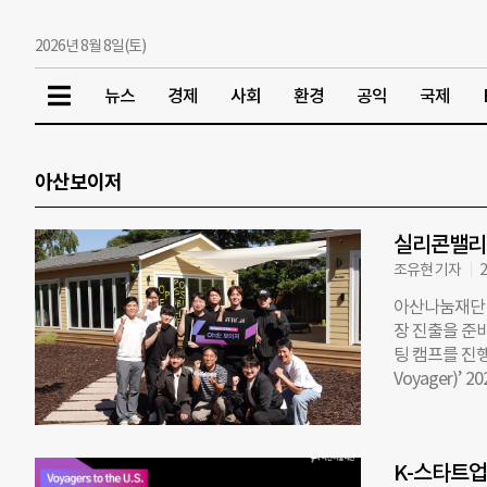
2026년 8월 8일(토)
뉴스
경제
사회
환경
공익
국제
아산보이저
실리콘밸리서
조유현 기자
2
아산나눔재단 ‘
장 진출을 준
팅 캠프를 진
Voyager)
해외 캠프를 
을 대상으로 처
반 초기 스타
K-스타트업
증, 파트너십 