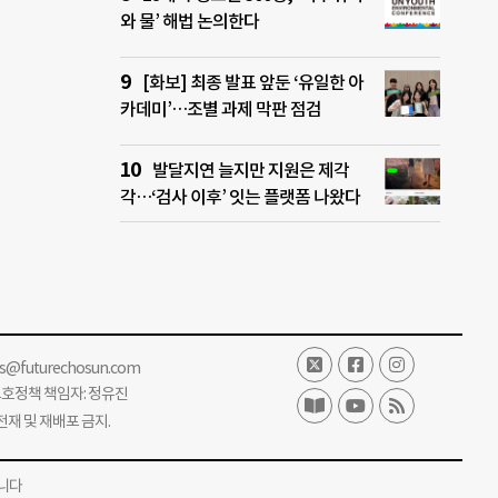
와 물’ 해법 논의한다
[화보] 최종 발표 앞둔 ‘유일한 아
카데미’…조별 과제 막판 점검
발달지연 늘지만 지원은 제각
각…‘검사 이후’ 잇는 플랫폼 나왔다
ss@futurechosun.com
보호정책 책임자: 정유진
단 전재 및 재배포 금지.
니다