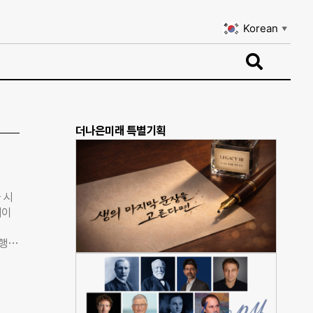
Korean
▼
Korean
▼
더나은미래 특별기획
 시
레이
진행된
치팀
 기
객 검
특징이