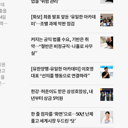
업들 ‘위험 관리’
. 선
…데
지 체
진출을
재단
[화보] 최종 발표 앞둔 ‘유일한 아카데
4일
직접
트랙으
미’…조별 과제 막판 점검
시장
러레이
계 이
팀은
커지는 공익 법률 수요, 기반은 취
지원된
▲에
약…“절반은 비정규직·나홀로 사무
주어
테라
실”
20
벌향
지원
대
[유한양행-유일한 아카데미] 이호영
다고
멤버십
대표 “선의를 행동으로 연결하라”
업을
 진출
있도
형성
 등
한강·허준이도 받은 삼성호암상, 내
 결
’과
년부터 상금 5억원
을 포
과정
 보이
 한국
 참
한 줄 점자를 ‘화면’으로…50년 난제
 최소
풀고 세계시장 두드린 ‘닷’
이들
 등