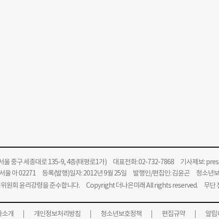
울 중구 세종대로 135-9, 4층(태평로1가) 대표전화: 02-732-7868 기사제보:
pre
울 아 02271 등록(발행)일자: 2012년 9월 25일 발행인/편집인: 김윤곤 청소년
위원회 윤리강령을 준수합니다.
Copyright 더나은미래 All rights reserved. 무
사소개
개인정보처리방침
청소년보호정책
편집규약
알립