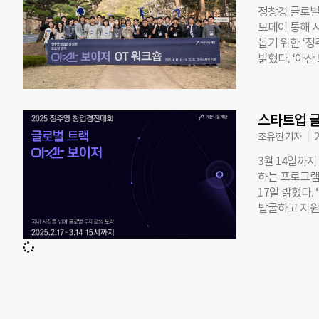
한해 재지원이
정창경 글로벌
발 팀에는 1:
모데이 통해 
류형 캠프가 
돕기 위한 ‘정
의 글로벌 커뮤
밝혔다. ‘아산
수행하게 된다.
로, 미국 시
진입 전략을 
팅 프로그램이다
해도를 높일 
▲그래비티랩
다. 이 가운
스타트업 글
이비스 ▲에
진다. 대상·
퓨틱스 ▲카드
조유현 기자
2
곳이다. 이들
3월 14일까
비즈니스 모델
하는 프로그램 
500만 원의 
17일 밝혔다
자격과 공용 업
발굴하고 지원
에 필요한 역
록, 현지 체류
을 위한 타운
을 지원한다.
선 심사를 거쳐
연계되어 액셀
함해 총 1억7
도 도입한다. 
저는 미국 시
인 또는 한국
가팀들이 현지
기능제품(MVP
다”고 말했다.
은 성공적인 