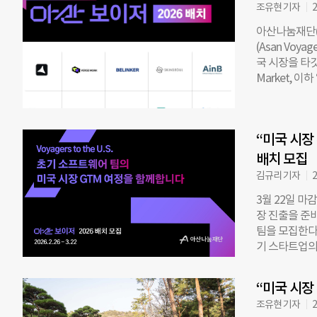
다. 이번 캠프
조유현 기자
2
도하는 10개 
아산나눔재단(
무를 자동화하는 
(Asan Voy
보안 플랫폼 ‘
국 시장을 타깃
구축하는 ‘벌스
Market, 
울랩’, 생성형
초기 매출 창출
퍼니’가 함께
쟁률을 기록했
량을 집중적으
▲제틱에이아이
전략, 세일즈,
“미국 시장
산업 강점을 
을 공략하는 
배치 모집
장을 추진 중이
김규리 기자
2
네트워킹 프로
3월 22일 
류비, 동반 학
장 진출을 준비
행되는 실리콘
팀을 모집한다
벌 커뮤니티 허
기 스타트업의 
구축 등을 직
이다. 시장 탐
와 1:1 코칭
하는 것이 특징
청한 세미나에
“미국 시장
제품(MVP) 
유하는 다양
조유현 기자
2
하고 미국 시