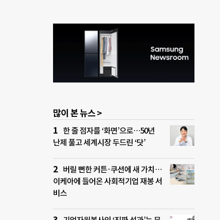
산나눔
. 이
 멤
 주어
제공된
램을
많이 본 뉴스 >
한 줄 점자를 ‘화면’으로…50년
난제 풀고 세계시장 두드린 ‘닷’
버릴 뻔한 커튼·쿠션에 새 가치…
이케아에 들어온 사회적기업 재봉 서
비스